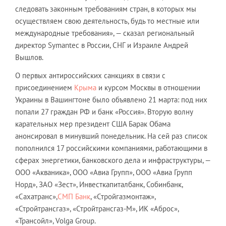
следовать законным требованиям стран, в которых мы
осуществляем свою деятельность, будь то местные или
международные требования», — сказал региональный
директор Symantec в России, СНГ и Израиле Андрей
Вышлов.
О первых антироссийских санкциях в связи с
присоединением
Крыма
и курсом Москвы в отношении
Украины в Вашингтоне было объявлено 21 марта: под них
попали 27 граждан РФ и банк «Россия». Вторую волну
карательных мер президент США Барак Обама
анонсировал в минувший понедельник. На сей раз список
пополнился 17 российскими компаниями, работающими в
сферах энергетики, банковского дела и инфраструктуры, —
ООО «Акваника», ООО «Авиа Групп», ООО «Авиа Групп
Норд», ЗАО «Зест», Инвесткапиталбанк, Собинбанк,
«Сахатранс»,
СМП Банк
, «Стройгазмонтаж»,
«Стройтрансгаз», «Стройтрансгаз-М», ИК «Аброс»,
«Трансойл», Volga Group.