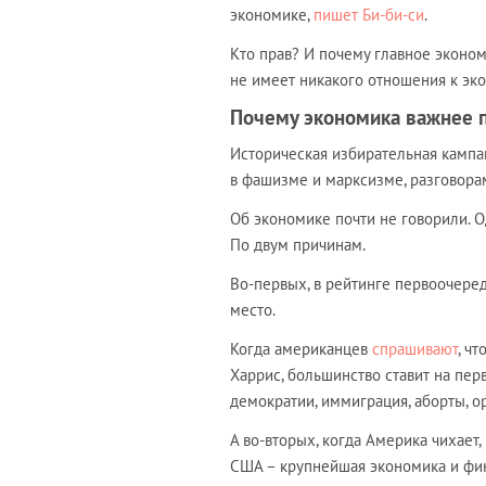
экономике,
пишет Би-би-си
.
Кто прав? И почему главное эконо
не имеет никакого отношения к эк
Почему экономика важнее 
Историческая избирательная камп
в фашизме и марксизме, разговора
Об экономике почти не говорили. 
По двум причинам.
Во-первых, в рейтинге первоочере
место.
Когда американцев
спрашивают
, ч
Харрис, большинство ставит на пер
демократии, иммиграция, аборты, о
А во-вторых, когда Америка чихает
США – крупнейшая экономика и фи