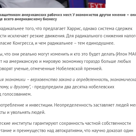
 защитником американских рабочих мест. У экономистов другое мнение
–
он
де всего американскому бизнесу
дикальнее того, что предлагает Харрис, однако система сдержек
асти исключает резкие движения. Для радикального снижения налог
ласие Конгресса, и чем радикальнее – тем единодушнее.
, что они реально могут изменить и кто это будет делать (Илон МА
ияет на американскую и мировую экономику гораздо больше любых
говорят ученые, отмеченные Нобелевской премией.
я экономики – верховенство закона и определенность, экономическ
ому, и другому",
- предупредили два десятка нобелевских
 голосованием.
потребление и инвестиции. Неопределенность заставляет людей м
кты и увольнять людей.
еские институты гарантируют сохранность частной собственности
тание и преимущество над автократиями, что научно доказал один