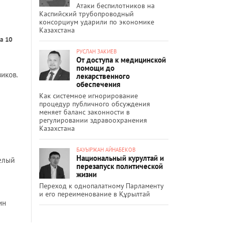
Атаки беспилотников на
Каспийский трубопроводный
консорциум ударили по экономике
Казахстана
а 10
РУСЛАН ЗАКИЕВ
От доступа к медицинской
помощи до
иков.
лекарственного
обеспечения
Как системное игнорирование
процедур публичного обсуждения
меняет баланс законности в
регулировании здравоохранения
Казахстана
БАУЫРЖАН АЙНАБЕКОВ
Национальный курултай и
Белый
перезапуск политической
жизни
Переход к однопалатному Парламенту
и его переименование в Құрылтай
ин