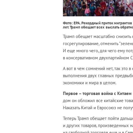
Фото: EPA.
Рекордный приток мигрантов 
лет. Трамп обещает всех выслать обратн
Трамп обещает масштабно снизить н
госрегулирование, отменить "зелен
И еще много чего, для чего ему по
в консервативном двухпартийном Се
А вот в чем сомнений нет, так это 
выполнения двух главных предвы
экономики и мира в целом.
Первое – торговая война с Китаем
дом он обложил все китайские тов
Наказать Китай и Евросоюз не полу
Теперь Трамп обещает пойти дальш
и других товаров, произведенных н
на свободной торговле еще и в Се