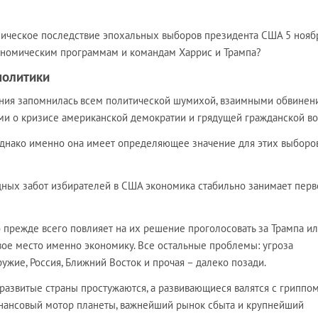
мическое последствие эпохальных выборов президента США 5 нояб
ономическим программам и командам Харрис и Трампа?
политики
ания запомнилась всем политической шумихой, взаимными обвинен
ми о кризисе американской демократии и грядущей гражданской во
Однако именно она имеет определяющее значение для этих выборов
дных забот избирателей в США экономика стабильно занимает перв
то прежде всего повлияет на их решение проголосовать за Трампа и
вое место именно экономику. Все остальные проблемы: угроза
ружие, Россия, Ближний Восток и прочая – далеко позади.
, развитые страны простужаются, а развивающиеся валятся с гриппом
нансовый мотор планеты, важнейший рынок сбыта и крупнейший