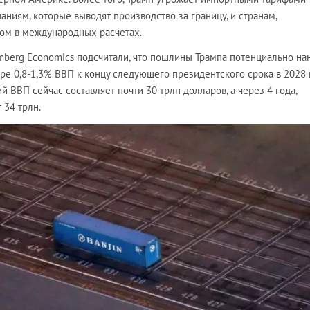
аниям, которые выводят производство за границу, и странам,
ом в международных расчетах.
berg Economics подсчитали, что пошлины Трампа потенциально на
е 0,8-1,3% ВВП к концу следующего президентского срока в 2028 г
й ВВП сейчас составляет почти 30 трлн долларов, а через 4 года,
 34 трлн.