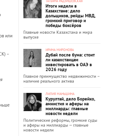
ТАТЬЯНА РАДЗИШЕВСКАЯ
Итоги недели в
Казахстане: дело
и
дольщиков, рейды МВД,
громкий приговор и
победы боксёров
Главные новости Казахстана и мира
ов или
выпуске
ИРИНА МИРОНОВА
СК) –
Дубай после бума: стоит
ли казахстанцам
инвестировать в ОАЭ в
2026 году
Главное преимущество недвижимости –
ая
наличие реального актива
ЛИЛИЯ МАНЬШИНА
Курултай, дело Борейко,
амнистия и аферы на
еньше
миллиарды: главные
новости недели
Политические реформы, громкие суды
и аферы на миллиарды — главные
новости недели