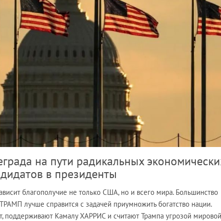
реграда на пути радикальных экономически
ндидатов в президенты
висит благополучие не только США, но и всего мира. Большинство
ТРАМП лучше справится с задачей приумножить богатство нации.
т, поддерживают Камалу ХАРРИС и считают Трампа угрозой мирово