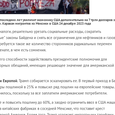
последних лет увеличит экономику США дополнительно на 7 трлн долларов з
о. Караван мигрантов из Мексики в США 24 декабря 2023 года
алоги, решительно урезать социальные расходы, сократить
ые" законы Байдена и снять все ограничения для нефтяников и газов
требуется такое же количество сторонников радикальных перемен
нате, в чем есть сомнения.
в его способности задействовать президентские полномочия для
борных обещаний, имеющих решающее значение для американской
 и Европой
. Трамп собирается эскалировать ее. В первый приход в 
ары пошлиной в 25% и повысил ряд пошлин на европейские товары.
чилось, поскольку за все заплатили американские потребители.
е и повысить пошлину до 60%, а заодно ограничить ввоз в США маш
а китайских фабриках в соседней Мексике, что поставит крест
верной Америке. Более того, Трамп угрожает импортными тарифами