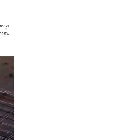
несут
оду.