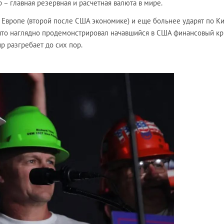
 – главная резервная и расчетная валюта в мире.
Европе (второй после США экономике) и еще больнее ударят по К
что наглядно продемонстрировал начавшийся в США финансовый кр
р разгребает до сих пор.