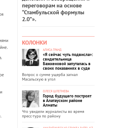
переговорам на основе
“Стамбульской формулы
ря
2.0”».
иями
КОЛОНКИ
йне.
АЛИСА ГРАНД
«Я сейчас чуть подвисла»:
.
свидетельница
Бажкеновой запуталась в
своих показаниях в суде
Вопрос о сумме ущерба загнал
ое
Масальскую в угол
ОЛЕСЯ ШЛЕПНЕВА
ли
Город будущего построят
в Алатауском районе
Алматы
Что увидели журналисты во время
.
пресс-тура по району
АНАЛИТИЧЕСКАЯ СЛУЖБА RATEL.KZ