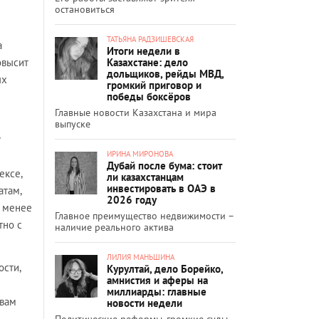
остановиться
ТАТЬЯНА РАДЗИШЕВСКАЯ
а
Итоги недели в
Казахстане: дело
овысит
дольщиков, рейды МВД,
ых
громкий приговор и
победы боксёров
Главные новости Казахстана и мира
выпуске
ИРИНА МИРОНОВА
Дубай после бума: стоит
ексе,
ли казахстанцам
инвестировать в ОАЭ в
атам,
2026 году
е менее
Главное преимущество недвижимости –
тно с
наличие реального актива
ЛИЛИЯ МАНЬШИНА
сти,
Курултай, дело Борейко,
амнистия и аферы на
миллиарды: главные
твам
новости недели
Политические реформы, громкие суды