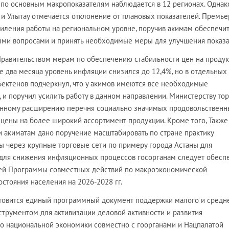
по основным макропоказателям наблюдается в 12 регионах. Однак
 и Улытау отмечается отклонение от плановых показателей. Премье
иления работы на региональном уровне, поручив акимам обеспечит
ыми вопросами и принять необходимые меры для улучшения показа
авительством мерам по обеспечению стабильности цен на проду
ие два месяца уровень инфляции снизился до 12,4%, но в отдельных
Бектенов подчеркнул, что у акимов имеются все необходимые
 и поручил усилить работу в данном направлении. Министерству то
менному расширению перечня социально значимых продовольствен
ь цены на более широкий ассортимент продукции. Кроме того, Также
и акиматам дано поручение масштабировать по стране практику
 через крупные торговые сети по примеру города Астаны для
 для снижения инфляционных процессов госорганам следует обесп
ией Программы совместных действий по макроэкономической
стояния населения на 2026-2028 гг.
отовится единый программный документ поддержки малого и средн
струментом для активизации деловой активности и развития
о национальной экономики совместно с гоорганами и Нацпалатой