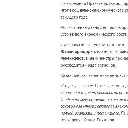
На заседании Правительства под 
итоги социально-экономического р
текущего года.
Рассмотрение данных вопросов про
устойчивого экономического роста
С докладами выступили заместите
Жумангарин
, председатель Нацбан
Аккенженов
, вице-министры промыш
руководители ряда регионов.
Казахстанская экономика демонстри
«
По результатам 11 месяцев т.г. п
экономики в целом, необходимо отм
Отдельно хочу отметить низкие по
основой для многих секторов эконо
полной реализации потенциала. По 
подчеркнул Олжас Бектенов.