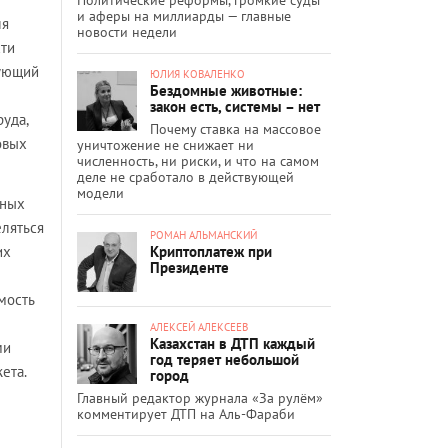
и аферы на миллиарды — главные
ля
новости недели
ти
дующий
ЮЛИЯ КОВАЛЕНКО
Бездомные животные:
закон есть, системы – нет
уда,
Почему ставка на массовое
овых
уничтожение не снижает ни
численность, ни риски, и что на самом
деле не сработало в действующей
модели
тных
ляться
РОМАН АЛЬМАНСКИЙ
Криптоплатеж при
их
Президенте
мость
АЛЕКСЕЙ АЛЕКСЕЕВ
Казахстан в ДТП каждый
ми
год теряет небольшой
ета.
город
Главный редактор журнала «За рулём»
комментирует ДТП на Аль-Фараби