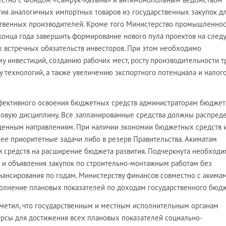
тия аналогичных импортных товаров из государственных закупок д
твенных производителей. Кроме того Министерство промышленнос
конца года завершить формирование нового пула проектов на сле
х встречных обязательств инвесторов. При этом необходимо
у инвестиций, созданию рабочих мест, росту производительности тр
у технологий, а также увеличению экспортного потенциала и налог
фективного освоения бюджетных средств администраторам бюдже
овую дисциплину. Все запланированные средства должны распреде
жденным направлениям. При наличии экономии бюджетных средств 
ее приоритетные задачи либо в резерв Правительства. Акиматам
 средств на расширение бюджета развития. Подчеркнута необходи
и объявления закупок по строительно-монтажным работам без
ансирования по годам. Министерству финансов совместно с акима
олнение плановых показателей по доходам государственного бюдж
метил, что государственным и местным исполнительным органам
рсы для достижения всех плановых показателей социально-