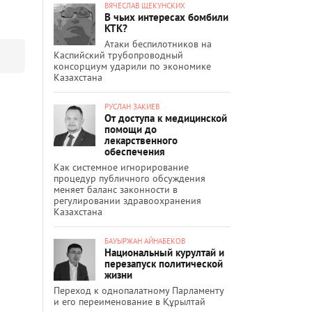
ВЯЧЕСЛАВ ЩЕКУНСКИХ
В чьих интересах бомбили
КТК?
Атаки беспилотников на
Каспийский трубопроводный
консорциум ударили по экономике
Казахстана
РУСЛАН ЗАКИЕВ
От доступа к медицинской
помощи до
лекарственного
обеспечения
Как системное игнорирование
процедур публичного обсуждения
меняет баланс законности в
регулировании здравоохранения
Казахстана
БАУЫРЖАН АЙНАБЕКОВ
Национальный курултай и
перезапуск политической
жизни
Переход к однопалатному Парламенту
и его переименование в Құрылтай