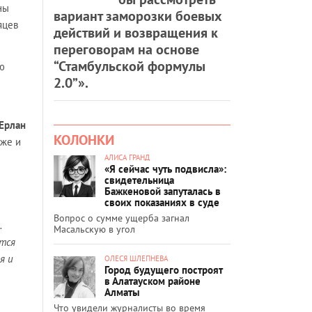
ны
вариант заморозки боевых
яцев
действий и возвращения к
переговорам на основе
“Стамбульской формулы
ю
2.0”».
Ерлан
КОЛОНКИ
кже и
АЛИСА ГРАНД
«Я сейчас чуть подвисла»:
свидетельница
Бажкеновой запуталась в
своих показаниях в суде
Вопрос о сумме ущерба загнал
.
Масальскую в угол
тся
я и
ОЛЕСЯ ШЛЕПНЕВА
Город будущего построят
в Алатауском районе
Алматы
Что увидели журналисты во время