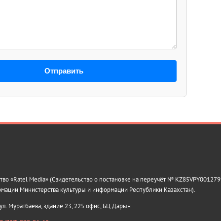
Отправить
о «Ratel Media» (Свидетельство о постановке на переучёт № KZ85VPY0012799
рмации Министерства культуры и информации Республики Казахстан).
 ул. Муратбаева, здание 23, 225 офис, БЦ Дарын