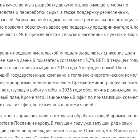
ть качественную разработку документа, включающего меры по
одства и переработки сырья, а также поддержку ремесленных,
раслей. Акиматам необходимо на основе регионального потенциал
то позволит обеспечить адресную поддержку предпринимателей, п
ойчивость МСБ, прежде всего в сельских населенных пунктах и мал
рения предпринимательской инициативы является снижение доли
щее время данный показатель составляет 13,7% ВВП. В текущем году
ого плана приватизации до 2025 года. Утвержден новый План
ющий государственные компании в топливно-энергетическом компл
зи, агропромышленном комплексе. Премьер-министр поручил аким
тветствующую работу, чтобы в 2026 году обеспечить реализацию н
овый план. Кроме того Национальный офис по приватизации совмес
т анализ сфер, не охваченных оптимизацией.
 важность придания нового импульса обрабатывающей промышленно
арства в Послании народу. В текущем году уже запущен ряд новых
ции, ранее не производившейся в стране. Отмечено, что Министерс
стно с Фондом «Самрук-Қазына» и антимонопольным ведомством