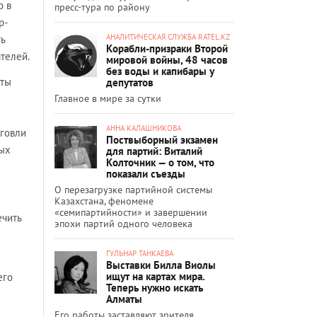
о в
пресс-тура по району
р-
АНАЛИТИЧЕСКАЯ СЛУЖБА RATEL.KZ
ь
Корабли-призраки Второй
телей.
мировой войны, 48 часов
без воды и капибары у
кты
депутатов
Главное в мире за сутки
АННА КАЛАШНИКОВА
рговли
Поствыборный экзамен
ных
для партий: Виталий
Колточник — о том, что
показали съезды
О перезагрузке партийной системы
Казахстана, феномене
«семипартийности» и завершении
ечить
эпохи партий одного человека
ГУЛЬНАР ТАНКАЕВА
Выставки Билла Виолы
ищут на картах мира.
его
Теперь нужно искать
Алматы
Его работы заставляют зрителя