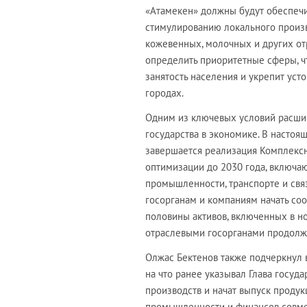
«Атамекен» должны будут обеспечи
стимулированию локального произв
кожевенных, молочных и других от
определить приоритетные сферы, ч
занятость населения и укрепит уст
городах.
Одним из ключевых условий расши
государства в экономике. В настоя
завершается реализация Комплексн
оптимизации до 2030 года, включа
промышленности, транспорте и свя
госорганам и компаниям начать соо
половины активов, включенных в н
отраслевыми госорганами продолжи
Олжас Бектенов также подчеркнул
на что ранее указывал Глава госуд
производств и начат выпуск продук
промышленности и финансов совме