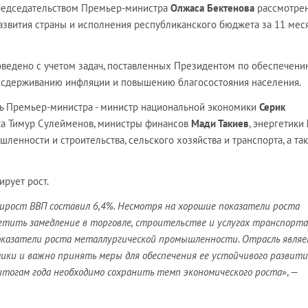
председательством Премьер-министра
Олжаса Бектенова
рассмотре
азвития страны и исполнения республиканского бюджета за 11 мес
ведено с учетом задач, поставленных Президентом по обеспечени
, сдерживанию инфляции и повышению благосостояния населения.
ль Премьер-министра - министр национальной экономики
Серик
ка Тимур Сулейменов, министры финансов
Мади Такиев
, энергетики
ленности и строительства, сельского хозяйства и транспорта, а та
рует рост.
рирост ВВП составил 6,4%. Несмотря на хорошие показатели роста
етить замедление в торговле, строительстве и услугах транспорта
казатели роста металлургической промышленности. Отрасль являе
мики и важно принять меры для обеспечения ее устойчивого развити
итогам года необходимо сохранить темп экономического роста
», —