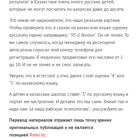
результат: в Казахстане очень много русских детей,
которые не могут посчитать по-казахски даже до десяти.
Это никак не национализм, это наша реальная картина.
Чтобы проверить это, я сказал на казахском языке одному
русскому парню-заправщику:
"95-й бензин".
Он не понял. То
же самое случилось, когда менеджер на ресепшене
автосалона спросил мой номер телефона для
регистрации. Я медленно продиктовал его числами от 1
до 10. И он не понял и не смог записать.
Уверен, что в аттестате у этих двоих стоят оценки "4" или
"5" по казахскому языку.
А детям в казахских школах ставят "3" по русскому языку и
портят им настроение. И делаем это мы сами. Значит так и
надо нам за нашу рабскую психологию", -
рассуждает он.
Перевод материалов отражает лишь точку зрения
оригинальных публикаций и не является
позицией
Ratel.kz
.