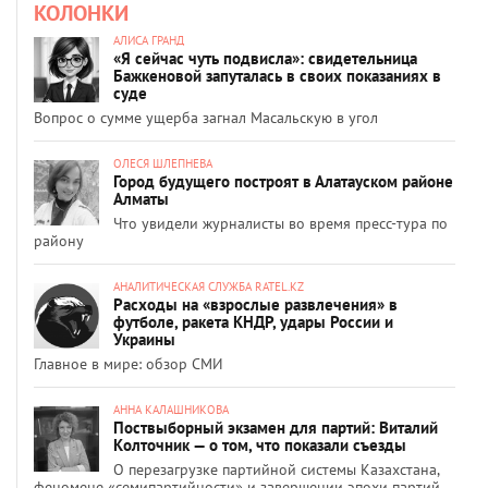
КОЛОНКИ
АЛИСА ГРАНД
«Я сейчас чуть подвисла»: свидетельница
Бажкеновой запуталась в своих показаниях в
суде
Вопрос о сумме ущерба загнал Масальскую в угол
ОЛЕСЯ ШЛЕПНЕВА
Город будущего построят в Алатауском районе
Алматы
Что увидели журналисты во время пресс-тура по
району
АНАЛИТИЧЕСКАЯ СЛУЖБА RATEL.KZ
Расходы на «взрослые развлечения» в
футболе, ракета КНДР, удары России и
Украины
Главное в мире: обзор СМИ
АННА КАЛАШНИКОВА
Поствыборный экзамен для партий: Виталий
Колточник — о том, что показали съезды
О перезагрузке партийной системы Казахстана,
феномене «семипартийности» и завершении эпохи партий