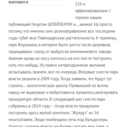
жаловался
156 и
аффилированные с
героем наших
публикаций Георгом ШПЕЙЗЕРОМ и… акимат. Ну просто
потому, что именно они целенаправленно все последние
годы губят всю Павлодарскую растительность. К примеру,
парк Ворушина, в котором было шесть тысяч деревьев,
защищавших город от выбросов алюминиевого завода.
Акимам кровь из носу хотелось на его месте построить
хоть что-нибудь. Ну прямо непреодолимое желание
испытывали, причем, все по очереди. Впервые снести парк
власти решили в 2009 году. Тогда заявили, что будут тут
строить… экологическую школу. Привыкший ко всему
народ не выдержал и взбунтовался, пришлось реагировать
прокуратуре области. В следующий раз снести парк
собрались в 2014 году – тогда власти придумали
построить здесь жилой комплекс "Жулдуз" из 16
многоэтажек. Люди пообещали лечь под бульдозеры.
Хорошо, сказали власти, не будем сносить ваш парк, а