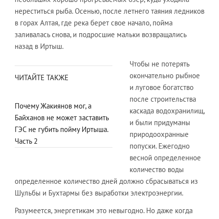
нереститься рыба. Осенью, пос­ле летнего таяния ледников
в горах Алтая, где река берет свое начало, пойма
заливалась снова, и подросшие мальки возвращались
назад в Иртыш.
Чтобы не потерять
окончательно рыбное
ЧИТАЙТЕ ТАКЖЕ
и луговое богатство
после строительства
Почему Жакиянов мог, а
каскада водохранилищ,
Байханов не может заставить
и были придуманы
ГЭС не губить пойму Иртыша.
природоохранные
Часть 2
попуски. Ежегодно
весной определенное
количество воды
определенное количество дней должно сбрасываться из
Шульбы и Бухтармы без выработки электроэнергии.
Разумеется, энергетикам это невыгодно. Но даже когда