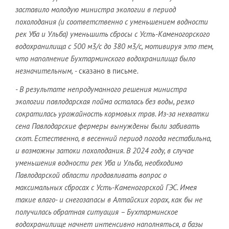
заставило молодую министра экологии в период
похолодания (и соответственно с уменьшением водности
рек Уба и Ульба) уменьшить сбросы с Усть-Каменогорского
водохранилища с 500 м3/с до 380 м3/с, мотивируя это тем,
что наполнение Бухтарминского водохранилища было
незначительным,
- сказано в письме
.
- В результате непродуманного решения министра
экологии павлодарская пойма осталась без воды, резко
сократилась урожайность кормовых трав. Из-за нехватки
сена Павлодарские фермеры вынуждены были забивать
скот. Естественно, в весенний период погода нестабильна,
и возможны затоки похолодания. В 2024 году, в случае
уменьшения водности рек Уба и Ульба, необходимо
Павлодарской области продавливать вопрос о
максимальных сбросах с Усть-Каменогорской ГЭС. Имея
такие влаго- и снегозапасы в Алтайских горах, как бы не
получилась обратная ситуация – Бухтарминское
водохранилище начнет интенсивно наполняться, а базы