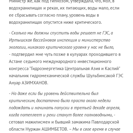
Министр же, как под гипнозом, утверждала, что, мол, в
водохранилищах и реках, их питающих, воды мало, если
ее сбрасывать согласно плану, уровень воды в
водохранилищах опустится ниже критического.
-
Сколько мы должны спустить воды решает не ГЭС, а
Иртышская бассейновая инспекция и министерство
экологии, никакого критического уровня у нас не было,
-
подтвердил мне чуть позже в кулуарах проходившего в
Астане седьмого международного инвестиционного
конгресса "Гидроэнергетика Центральная Азия и Каспий"
начальник гидромеханической службы Шульбинсакой ГЭС
Ануар АЗИМХАНОВ.
-
Но даже если бы уровень действительно был
критическим, достаточно было просто около недели
подождать и начинать попуски в третьей декаде апреля,
когда потеплеет и реки станут более полноводными, -
сетовал мажилисмен и бывший замакима Павлодарской
области Нуржан АШИМБЕТОВ.
– Мы в свое время в случае