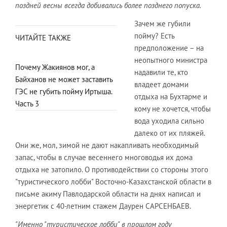
поздней весны всегда добивались более позднего попуска.
Зачем же губили
пойму? Есть
ЧИТАЙТЕ ТАКЖЕ
предположение – на
неопытного министра
Почему Жакиянов мог, а
надавили те, кто
Байханов не может заставить
владеет домами
ГЭС не губить пойму Иртыша.
отдыха на Бухтарме и
Часть 3
кому не хочется, чтобы
вода уходила сильно
далеко от их пляжей.
Они же, мол, зимой не дают накапливать необходимый
запас, чтобы в случае весеннего многоводья их дома
отдыха не затопило. О противодействии со стороны этого
"туристического лобби" Восточно-Казахстанской области в
письме акиму Павлодарской области на днях написал и
энергетик с 40-летним стажем Даурен САРСЕНБАЕВ.
"Именно "туристическое лобби" в прошлом году