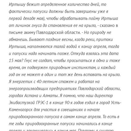
Иртышу бежит определенное количество дней, то
фактически попуски должны быть завершены уже в
первой декаде мая), чтобы обрабатывать пойму Иртыша
от личинок гнуса до становления ее на крыло, -
сказано в
письме акиму Павлодарской области
. - Но природу не
обманешь. Бывают поздние весны, когда реки, притоки
Иртыша, наполняются талой водой к концу апреля, тогда
и попуски надо начинать позже. Откуда взялась эта дата
15 мая? Гнус не солдат, чтобы просыпаться в одно и тоже
время, он подвержен природным инстинктам, и каждый
год он не может в один и тот же день вставать на крыло.
Я энергетик с 40-летним стажем и работал на
энергопроизводящих предприятиях Павлодарской области,
городах Астана и Алматы. Я помню, что наш директор
Экибастузкой ГРЭС-1 в конце 90-х годов ездил в город Усть-
Каменогорск для участия в совещаниях о начале
природоохранного попуска в самом конце апреля. То есть в
те годы природоохранные попуски начинались в конце
апреля и заканчивались в конце мая. Поэтому, я считаю,