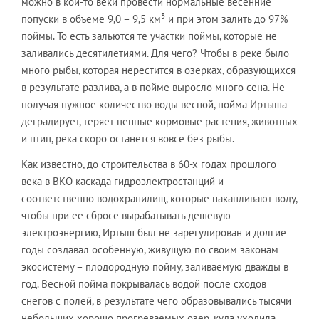
можно в кои-то веки провести нормальные весенние
3
попуски в объеме 9,0 – 9,5 км
и при этом залить до 97%
поймы. То есть зальются те участки поймы, которые не
заливались десятилетиями. Для чего? Чтобы в реке было
много рыбы, которая нерестится в озерках, образующихся
в результате разлива, а в пойме выросло много сена. Не
получая нужное количество воды весной, пойма Иртыша
деградирует, теряет ценные кормовые растения, животных
и птиц, река скоро останется вовсе без рыбы.
Как известно, до строительства в 60-х годах прошлого
века в ВКО каскада гидроэлектростанций и
соответственно водохранилищ, которые накапливают воду,
чтобы при ее сбросе вырабатывать дешевую
электроэнергию, Иртыш был не зарегулирован и долгие
годы создавал особенную, живущую по своим законам
экосис­тему – плодородную пойму, заливаемую дважды в
год. Весной пойма покрывалась водой после сходов
снегов с полей, в результате чего образовывались тысячи
небольших хорошо прогреваемых озер, куда уходила