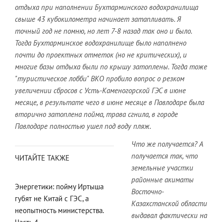
отдыха при наполнении Бухтарминского водохранилища
свыше 43 кубокилометра начинает затапливать. Я
точный год не помню, но лет 7-8 назад так оно и было.
Тогда Бухтарминское водохранилище было наполнено
почти до проектных отметок (но не критических), и
многие базы отдыха были по крышу затоплены. Тогда тоже
"туристическое лобби" ВКО пробило вопрос о резком
увеличении сбросов с Усть-Каменогорской ГЭС в июне
месяце, в результате чего в июне месяце в Павлодаре была
вторично затоплена пойма, трава сгнила, в городе
Павлодаре полностью ушел под воду пляж.
Что же получается? А
получается так, что
ЧИТАЙТЕ ТАКЖЕ
земельные участки
районные акиматы
Энергетики: пойму Иртыша
Восточно-
губят не Китай с ГЭС, а
Казахстанской области
неопытность министерства.
выдавал фактически на