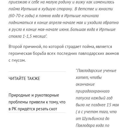
приезжаю к себе на малую родину и вижу как изменилась
пойма Иртыша в худшую сторону. В детстве и юности
(60-70-е годы) я помню вода в Иртыше начинала
подниматься в конце апреля-начале мая и уходила обратно
в русло в конце мая-начале июня. Большая вода в Иртыше
стояла 1-1,5 месяца".
Второй причиной, по которой страдает пойма, является
героическая борьба всех последних павлодарских акимов
с гнусом.
"Павлодарские ученые
хотят, чтобы
ЧИТАЙТЕ ТАКЖЕ
окончание
природоохранного
Природные и рукотворные
попуска каждый год
проблемы привели к тому, что
было не позднее 15 мая
в РК придётся резать скот
( а с учетом того, что
от Шульбинска до
Павлодара вода по