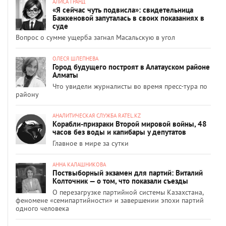
АЛИСА ГРАНД
«Я сейчас чуть подвисла»: свидетельница
Бажкеновой запуталась в своих показаниях в
суде
Вопрос о сумме ущерба загнал Масальскую в угол
ОЛЕСЯ ШЛЕПНЕВА
Город будущего построят в Алатауском районе
Алматы
Что увидели журналисты во время пресс-тура по
району
АНАЛИТИЧЕСКАЯ СЛУЖБА RATEL.KZ
Корабли-призраки Второй мировой войны, 48
часов без воды и капибары у депутатов
Главное в мире за сутки
АННА КАЛАШНИКОВА
Поствыборный экзамен для партий: Виталий
Колточник — о том, что показали съезды
О перезагрузке партийной системы Казахстана,
феномене «семипартийности» и завершении эпохи партий
одного человека