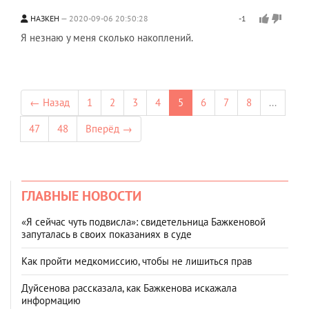
НАЗКЕН
2020-09-06 20:50:28
-1
Я незнаю у меня сколько накоплений.
← Назад
1
2
3
4
5
6
7
8
...
47
48
Вперёд →
ГЛАВНЫЕ НОВОСТИ
«Я сейчас чуть подвисла»: свидетельница Бажкеновой
запуталась в своих показаниях в суде
Как пройти медкомиссию, чтобы не лишиться прав
Дуйсенова рассказала, как Бажкенова искажала
информацию