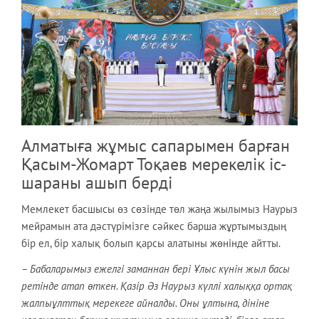
Алматыға жұмыс сапарымен барған
Қасым-Жомарт Тоқаев мерекелік іс-
шараны ашып берді
Мемлекет басшысы өз сөзінде төл жаңа жылымыз Наурыз
мейрамын ата дәстүрімізге сәйкес барша жұртымыздың
бір ел, бір халық болып қарсы алатыны жөнінде айтты.
– Бабаларымыз ежелгі заманнан бері Ұлыс күнін жыл басы
ретінде атап өткен. Қазір Әз Наурыз күллі халыққа ортақ
жалпыұлттық мерекеге айналды. Оны ұлтына, дініне