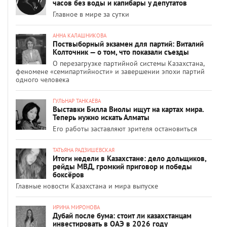
часов без воды и капибары у депутатов
Главное в мире за сутки
АННА КАЛАШНИКОВА
Поствыборный экзамен для партий: Виталий
Колточник — о том, что показали съезды
О перезагрузке партийной системы Казахстана,
феномене «семипартийности» и завершении эпохи партий
одного человека
ГУЛЬНАР ТАНКАЕВА
Выставки Билла Виолы ищут на картах мира.
Теперь нужно искать Алматы
Его работы заставляют зрителя остановиться
ТАТЬЯНА РАДЗИШЕВСКАЯ
Итоги недели в Казахстане: дело дольщиков,
рейды МВД, громкий приговор и победы
боксёров
Главные новости Казахстана и мира выпуске
ИРИНА МИРОНОВА
Дубай после бума: стоит ли казахстанцам
инвестировать в ОАЭ в 2026 году