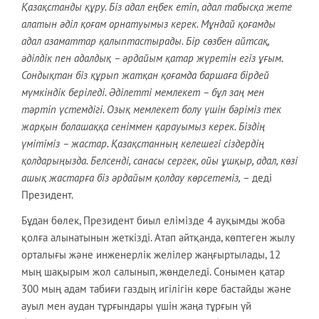
Қазақстанды құру. Біз адал еңбек етіп, адал табысқа жете
алатын әділ қоғам орнатуымыз керек. Мұндай қоғамды
адал азаматтар қалыптастырады. Бір сөзбен айтсақ,
әділдік пен адалдық – әрдайым қатар жүретін егіз ұғым.
Сондықтан біз құрып жатқан қоғамда баршаға бірдей
мүмкіндік беріледі. Әділетті мемлекет – бұл заң мен
тәртіп үстемдігі. Озық мемлекет болу үшін бәріміз тек
жарқын болашаққа сеніммен қарауымыз керек. Біздің
үмітіміз – жастар. Қазақстанның келешегі сіздердің
қолдарыңызда. Белсенді, санасы сергек, ойы ұшқыр, адал, көзі
ашық жастарға біз әрдайым қолдау көрсетеміз,
– деді
Президент.
Бұдан бөлек, Президент биыл елімізде 4 ауқымды жоба
қолға алынатынын жеткізді. Атап айтқанда, көптеген жылу
орталығы және инженерлік желілер жаңғыртылады, 12
мың шақырым жол салынып, жөнделеді. Сонымен қатар
300 мың адам табиғи газдың игілігін көре бастайды және
ауыл мен аудан тұрғындары үшін жаңа тұрғын үй