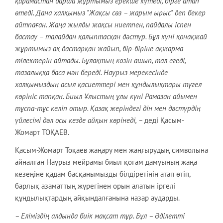
қарамастан барша жұртымыз ерекше күтеді, бірге атап
өтеді. Дана халқымыз "Жақсы сөз – жарым ырыс" деп бекер
айтпаған. Жаңа жылды жақсы ниетпен, пайдалы іспен
бастау – талайдан қалыптасқан дәстүр. Бұл күні қонақжай
жұртымыз ақ дастарқан жайып, бір-біріне ақжарма
тілектерін айтады. Бұлақтың көзін ашып, тал егеді,
тазалыққа баса мән береді. Наурыз мерекесінде
халқымыздың асыл қасиеттері мен құндылықтары түгел
көрініс тапқан. Биыл Ұлыстың ұлы күні Рамазан айымен
тұспа-тұс келіп отыр. Қазақ жеріндегі дін мен дәстүрдің
үйлесімі дәл осы кезде айқын көрінеді, –
деді Қасым-
Жомарт ТОҚАЕВ.
Қасым-Жомарт Тоқаев жаңару мен жаңғырудың символына
айналған Наурыз мейрамы биыл қоғам дамуының жаңа
кезеңіне қадам басқанымызды білдіретінін атап өтіп,
барлық азаматтың жүрегінен орын алатын іргелі
құндылықтардың айқындалғанына назар аударды.
– Еліміздің алдында биік мақсат тұр. Бұл – Әділетті