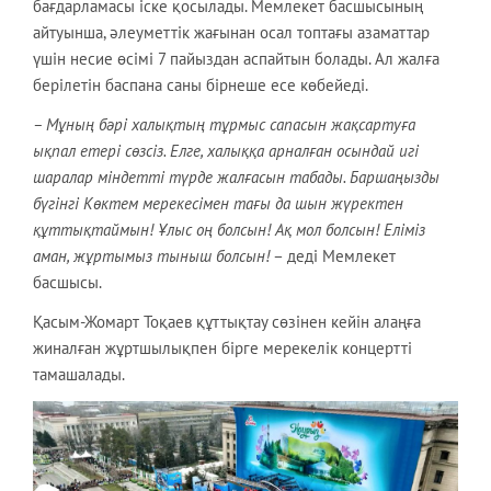
бағдарламасы іске қосылады. Мемлекет басшысының
айтуынша, әлеуметтік жағынан осал топтағы азаматтар
үшін несие өсімі 7 пайыздан аспайтын болады. Ал жалға
берілетін баспана саны бірнеше есе көбейеді.
– Мұның бәрі халықтың тұрмыс сапасын жақсартуға
ықпал етері сөзсіз. Елге, халыққа арналған осындай игі
шаралар міндетті түрде жалғасын табады. Баршаңызды
бүгінгі Көктем мерекесімен тағы да шын жүректен
құттықтаймын! Ұлыс оң болсын! Ақ мол болсын! Еліміз
аман, жұртымыз тыныш болсын!
– деді Мемлекет
басшысы.
Қасым-Жомарт Тоқаев құттықтау сөзінен кейін алаңға
жиналған жұртшылықпен бірге мерекелік концертті
тамашалады.