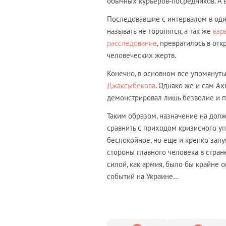
обычных курьеров-посредников. А 
Последовавшие с интервалом в оди
называть не торопятся, а так же
взр
расследование
, превратилось в от
человеческих жертв.
Конечно, в основном все упомянуты
Джаксыбекова
. Однако же и сам А
демонстрировал лишь безволие и па
Таким образом, назначение на дол
сравнить с приходом кризисного уп
беспокойное, но еще и крепко запу
стороны главного человека в стран
силой, как армия, было бы крайне 
событий на Украине…