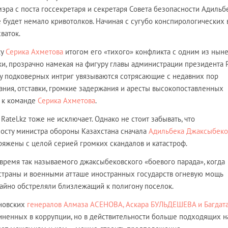
эра с поста госсекретаря и секретаря Совета безопасности Адильб
удет немало кривотолков. Начиная с сугубо конспирологических 
ваток.
ку
Серика Ахметова
итогом его «тихого» конфликта с одним из нын
ки, прозрачно намекая на фигуру главы администрации президента 
у подковерных интриг увязываются сотрясающие с недавних пор
ания, отставки, громкие задержания и аресты высокопоставленных
х к команде
Серика Ахметова
.
Ratel.kz тоже не исключает. Однако не стоит забывать, что
осту министра обороны Казахстана сначала
Адильбека Джаксыбеко
яжены с целой серией громких скандалов и катастроф.
время так называемого джаксыбековского «боевого парада», когда
страны и военными атташе иностранных государств огневую мощь
чайно обстреляли близлежащий к полигону поселок.
оновских
генералов Алмаза АСЕНОВА, Аскара БУЛЬДЕШЕВА и Багдат
виненных в коррупции, но в действительности больше подходящих н