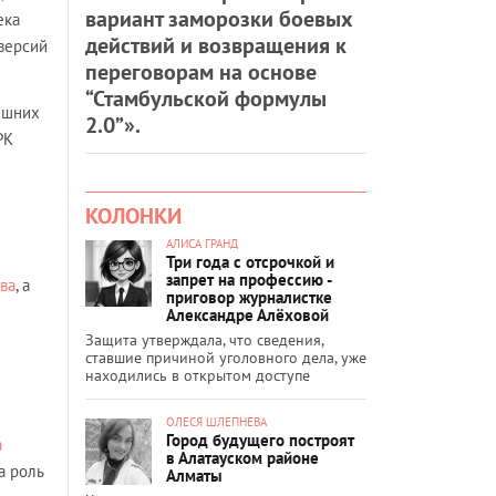
вариант заморозки боевых
ека
действий и возвращения к
версий
переговорам на основе
“Стамбульской формулы
ешних
2.0”».
РК
КОЛОНКИ
АЛИСА ГРАНД
Три года с отсрочкой и
запрет на профессию -
ва
, а
приговор журналистке
Александре Алёховой
Защита утверждала, что сведения,
ставшие причиной уголовного дела, уже
находились в открытом доступе
ОЛЕСЯ ШЛЕПНЕВА
Город будущего построят
а
в Алатауском районе
а роль
Алматы