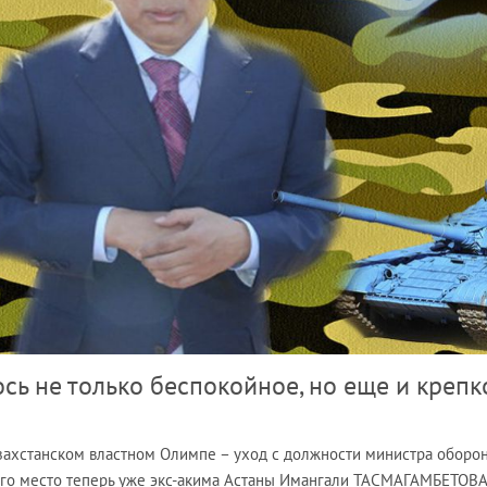
сь не только беспокойное, но еще и крепк
захстанском властном Олимпе – уход с должности министра оборо
его место теперь уже экс-акима Астаны Имангали ТАСМАГАМБЕТОВА