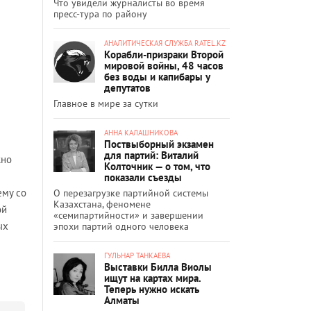
Что увидели журналисты во время
пресс-тура по району
АНАЛИТИЧЕСКАЯ СЛУЖБА RATEL.KZ
Корабли-призраки Второй
мировой войны, 48 часов
без воды и капибары у
депутатов
Главное в мире за сутки
АННА КАЛАШНИКОВА
Поствыборный экзамен
для партий: Виталий
но
Колточник — о том, что
показали съезды
ему со
О перезагрузке партийной системы
Казахстана, феномене
ой
«семипартийности» и завершении
ых
эпохи партий одного человека
ГУЛЬНАР ТАНКАЕВА
Выставки Билла Виолы
ищут на картах мира.
Теперь нужно искать
Алматы