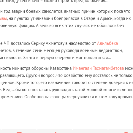
вот между кем и кем – можно строить предположения…
н год аварии боевых самолетов, внятных причин которых пока что
ывы
, на пунктах утилизации боеприпасов в Отаре и Арыси, когда их
кровенную фикцию. А ведь во всех этих случаях не обошлось без
е ЧП достались Серику Ахметову в наследство от
Адильбека
хметов, в течение семи месяцев руководя военным ведомством,
ссивность. За что в первую очередь и мог поплатиться…
жность министра обороны Казахстана
Имангали Тасмагамбетова
мож
равляющего. Другой вопрос, что хозяйство ему досталось не только
щенное. Кроме того, его назначение говорит о степени доверия к н
е. Ведь абы кого поставить руководить такой мощной многочисленн
опрометчиво. Особенно на фоне развернувшихся в этом году кровав