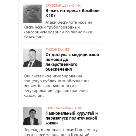
ВЯЧЕСЛАВ ЩЕКУНСКИХ
В чьих интересах бомбили
КТК?
Атаки беспилотников на
Каспийский трубопроводный
консорциум ударили по экономике
Казахстана
РУСЛАН ЗАКИЕВ
От доступа к медицинской
помощи до
лекарственного
обеспечения
Как системное игнорирование
процедур публичного обсуждения
меняет баланс законности в
регулировании здравоохранения
Казахстана
БАУЫРЖАН АЙНАБЕКОВ
Национальный курултай и
перезапуск политической
жизни
Переход к однопалатному Парламенту
и его переименование в Құрылтай