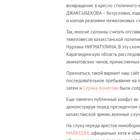
возвращение в кресло столичного м
ДЖАКСЫБЕКОВА – безусловно, еще б
и кончая реалиями межклановых сх
Так, многие склонны считать отстав
тяжеловесов казахстанской полити
Нурлана НИГМАТУЛИНА. В эту схем
Карагандинскую область расследов
акиматовских чинов, причисляемы
Признаться, такой вариант наш сайт 
последовательное пребывание на п
затем и
Серика Ахметова
были сопр
Еще памятен публичный конфуз во 
демонстрируя перед президентом 
казахстанской армии, военные слу
На слуху череда арестов минобор
МАЙКЕЕВА
, официально хотя и об