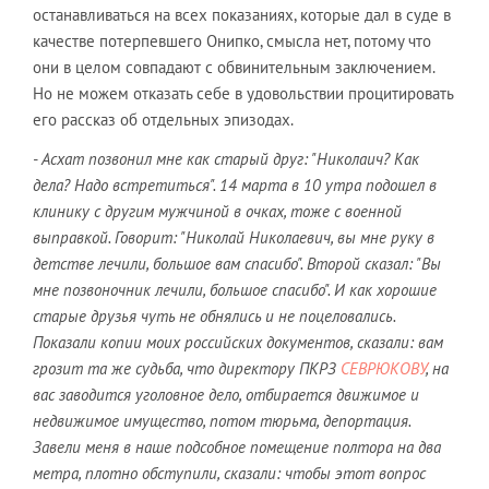
останавливаться на всех показаниях, которые дал в суде в
качестве потерпевшего Онипко, смысла нет, потому что
они в целом совпадают с обвинительным заключением.
Но не можем отказать себе в удовольствии процитировать
его рассказ об отдельных эпизодах.
- Асхат позвонил мне как старый друг: "Николаич? Как
дела? Надо встретиться". 14 марта в 10 утра подошел в
клинику с другим мужчиной в очках, тоже с военной
выправкой. Говорит: "Николай Николаевич, вы мне руку в
детстве лечили, большое вам спасибо". Второй сказал: "Вы
мне позвоночник лечили, большое спасибо". И как хорошие
старые друзья чуть не обнялись и не поцеловались.
Показали копии моих российских документов, сказали: вам
грозит та же судьба, что директору ПКРЗ
СЕВРЮКОВУ
, на
вас заводится уголовное дело, отбирается движимое и
недвижимое имущество, потом тюрьма, депортация.
Завели меня в наше подсобное помещение полтора на два
метра, плотно обступили, сказали: чтобы этот вопрос