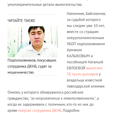
умопомрачительные детали вымогательства.
Напомним, Байсекенов,
за судьбой которого
ЧИТАЙТЕ ТАКЖЕ
мы следим уже 10 лет,
вместе со страшим
оперуполномоченным
УБОП подполковником
Арманом
КАЛЫКОВЫМ и
Подполковников, покусавших
пособницей Натальей
сотрудника ДКНБ, судят за
ЕВЛОЕВОЙ
вымогали
мошенничество
50 тысяч долларов
у
владельца известной
павлодарской клиники
Онипко, у которого обнаружилось российское
гражданство,
"за непривлечение к ответственности"
, а
когда их задерживали с поличным, кто-то из них до
крови
покусал сотрудника ДКНБ
. Подробно