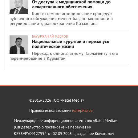
От доступа к медицинской помощи до
лекарственного обеспечения
Как системное игнорирование процедур
публичного обсуждения меняет баланс законности в
регулировании здравоохранения Казахстана
БАУЫРЖАН АЙНАБЕКОВ
Национальный курултай и перезапуск
политической жизни
Переход к однопалатному Парламенту и его
переименование в Құрылтай
©2013-2026 ТОО «Ratel Media»
Правила использования
материалов
Международное информационное агентство «Ratel Media»
(Свидетельство о постановке на переучёт №
KZ85VPY00127994, от 02.09.2025 г., выданное Комитетом