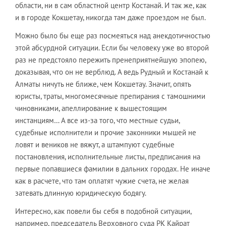
области, ни в сам областной центр Костанай. И так же, как
и в городе Кокшетау, никогда там даже проездом не был.
Можно было бы еще раз посмеяться над анекдотичностью
этой абсурдной ситуации. Если бы человеку уже во второй
раз не предстояло пережить пренеприятнейшую эпопею,
доказывая, что он не верблюд. А ведь Рудный и Костанай к
Алматы ничуть не ближе, чем Кокшетау. Значит, опять
юристы, траты, многомесячные препирания с тамошними
чиновниками, апеллирование к вышестоящим
инстанциям… А все из-за того, что местные судьи,
судебные исполнители и прочие законники мышей не
ловят и веников не вяжут, а штампуют судебные
постановления, исполнительные листы, предписания на
первые попавшиеся фамилии в дальних городах. Не иначе
как в расчете, что там оплатят чужие счета, не желая
затевать длинную юридическую бодягу.
Интересно, как повели бы себя в подобной ситуации,
например, председатель Верховного суда РК Кайрат