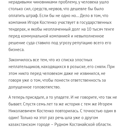
нерадивыми чиновниками проблему, у человека ушло
столько сил, средств, нервов, что дешевле бы было
оплатить штраф. Если бы не одно но… Дело в том, что
компания Игоря Костенко участвует в государственных
тендерах, и якобы неоплаченный долг на 10 тысяч тенге
перед коммунальной компанией и невыполненное
решение суда ставило под угрозу репутацию всего его
бизнеса.
Закончилось все тем, что из списка злостных
неплательщиков, находящихся в розыске, его сняли. При
этом никто перед человеком даже не извинился, не
говоря уже о том, чтобы понести ответственность за
допущенное головотяпство.
А теперь присядьте, а то упадете. И не говорите, что так не
бывает. Спустя семь лет та же история с тем же Игорем
Николаевичем Костенко повторилась. С точностью один в
один! Только на этот раз речь шла уже о другом
казахстанском городе – Рудном Костанайской области.