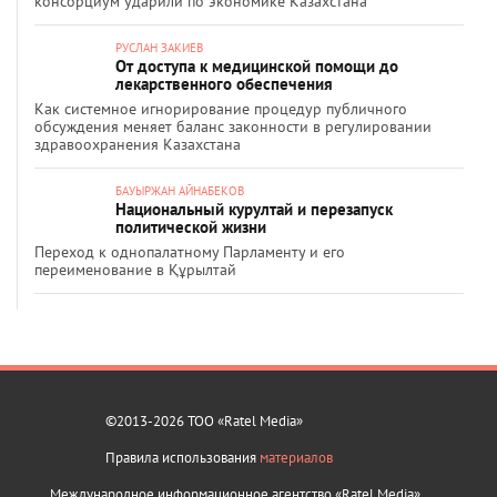
консорциум ударили по экономике Казахстана
РУСЛАН ЗАКИЕВ
От доступа к медицинской помощи до
лекарственного обеспечения
Как системное игнорирование процедур публичного
обсуждения меняет баланс законности в регулировании
здравоохранения Казахстана
БАУЫРЖАН АЙНАБЕКОВ
Национальный курултай и перезапуск
политической жизни
Переход к однопалатному Парламенту и его
переименование в Құрылтай
©2013-2026 ТОО «Ratel Media»
Правила использования
материалов
Международное информационное агентство «Ratel Media»