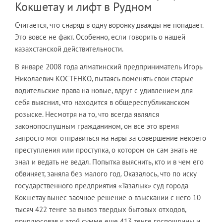
Кокшетау и лифт в Рудном
Считается, что снаряд в одну воронку дважды не попадает.
Это вовсе не факт. Особенно, если говорить о нашей
казахстанской действительности.
В январе 2008 года алматинский предприниматель Игорь
Николаевич КОСТЕНКО, пытаясь поменять свои старые
водительские права на новые, вдруг с удивлением для
себя выяснил, что находится в общереспубликанском
розыске. Несмотря на то, что всегда являлся
законопослушным гражданином, он все это время
запросто мог отправиться на нары за совершение некоего
преступления или проступка, о котором он сам знать не
знал и ведать не ведал. Попытка выяснить, кто и в чем его
обвиняет, заняла без малого год. Оказалось, что по иску
государственного предприятия «Тазалык» суд города
Кокшетау вынес заочное решение о взыскании с него 10
тысяч 422 тенге за вывоз твердых бытовых отходов,
приплюсовав к этой сумме еще 413 тенге госпошлины и