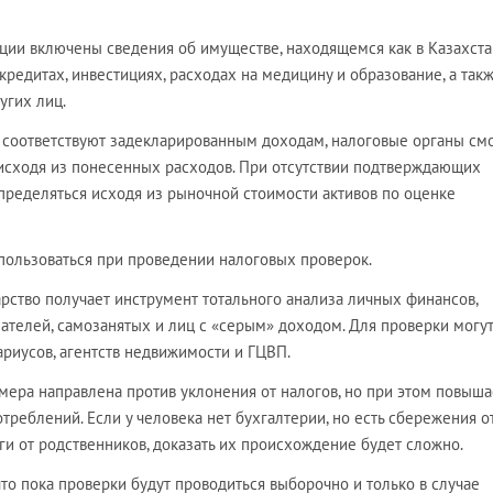
ии включены сведения об имуществе, находящемся как в Казахстан
 кредитах, инвестициях, расходах на медицину и образование, а так
угих лиц.
 соответствуют задекларированным доходам, налоговые органы см
исходя из понесенных расходов. При отсутствии подтверждающих
пределяться исходя из рыночной стоимости активов по оценке
спользоваться при проведении налоговых проверок.
дарство получает инструмент тотального анализа личных финансов,
телей, самозанятых и лиц с «серым» доходом. Для проверки могу
ариусов, агентств недвижимости и ГЦВП.
 мера направлена против уклонения от налогов, но при этом повыша
треблений. Если у человека нет бухгалтерии, но есть сбережения о
и от родственников, доказать их происхождение будет сложно.
то пока проверки будут проводиться выборочно и только в случае