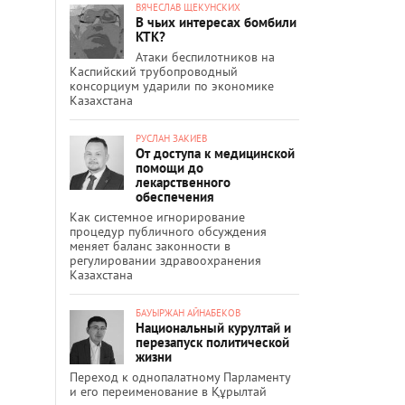
ВЯЧЕСЛАВ ЩЕКУНСКИХ
В чьих интересах бомбили
КТК?
Атаки беспилотников на
Каспийский трубопроводный
консорциум ударили по экономике
Казахстана
РУСЛАН ЗАКИЕВ
От доступа к медицинской
помощи до
лекарственного
обеспечения
Как системное игнорирование
процедур публичного обсуждения
меняет баланс законности в
регулировании здравоохранения
Казахстана
БАУЫРЖАН АЙНАБЕКОВ
Национальный курултай и
перезапуск политической
жизни
Переход к однопалатному Парламенту
и его переименование в Құрылтай