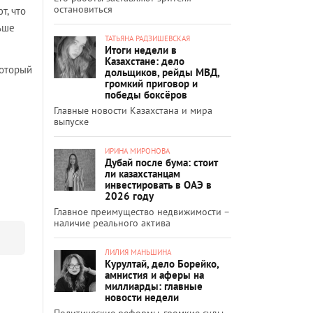
остановиться
т, что
ьше
ТАТЬЯНА РАДЗИШЕВСКАЯ
Итоги недели в
Казахстане: дело
который
дольщиков, рейды МВД,
громкий приговор и
победы боксёров
Главные новости Казахстана и мира
выпуске
ИРИНА МИРОНОВА
Дубай после бума: стоит
ли казахстанцам
инвестировать в ОАЭ в
2026 году
Главное преимущество недвижимости –
наличие реального актива
ЛИЛИЯ МАНЬШИНА
Курултай, дело Борейко,
амнистия и аферы на
миллиарды: главные
новости недели
Политические реформы, громкие суды