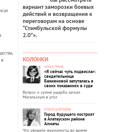
вариант заморозки боевых
исал
действий и возвращения к
переговорам на основе
“Стамбульской формулы
2.0”».
в
щества,
КОЛОНКИ
 в
АЛИСА ГРАНД
«Я сейчас чуть подвисла»:
свидетельница
Бажкеновой запуталась в
своих показаниях в суде
Вопрос о сумме ущерба загнал
Масальскую в угол
ОЛЕСЯ ШЛЕПНЕВА
Город будущего построят
в Алатауском районе
Алматы
Что увидели журналисты во время