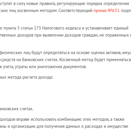
 вступят в силу новые правила, регулирующие порядок определения
ских лиц косвенным методом. Соответствующий
приказ №631
подп
 пункта 5 статьи 173 Налогового кодекса и устанавливает единый
ственных доходов при выявлении доходов граждан, не отраженных 
изических лиц будут определяться на основе оценки активов, иму
 средств на банковских счетах. Косвенный метод будет применяться
 учета, утраты или уничтожения документов.
ных метода расчета дохода:
анковских счетах.
доходов вправе использовать комбинацию этих методов, а также
ганы и организации для получения данных о расходах и имуществе