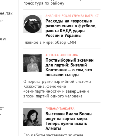
пресс-тура по району
е, так
АНАЛИТИЧЕСКАЯ СЛУЖБА RATEL.KZ
же
Расходы на «взрослые
развлечения» в футболе,
ракета КНДР, удары
России и Украины
огут
Главное в мире: обзор СМИ
АННА КАЛАШНИКОВА
Поствыборный экзамен
для партий: Виталий
Колточник — о том, что
показали съезды
О перезагрузке партийной системы
Казахстана, феномене
т
«семипартийности» и завершении
эпохи партий одного человека
ет
ГУЛЬНАР ТАНКАЕВА
Выставки Билла Виолы
т
ищут на картах мира.
Теперь нужно искать
Алматы
Его работы заставляют зрителя