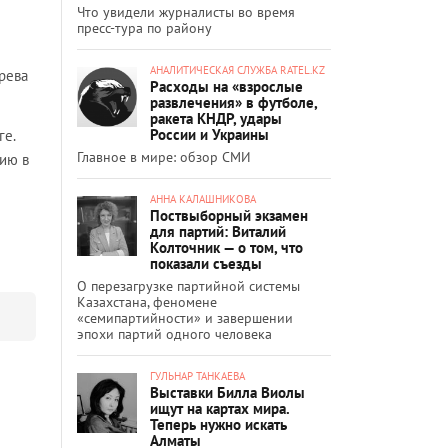
Что увидели журналисты во время
пресс-тура по району
АНАЛИТИЧЕСКАЯ СЛУЖБА RATEL.KZ
рева
Расходы на «взрослые
развлечения» в футболе,
ракета КНДР, удары
России и Украины
ге.
Главное в мире: обзор СМИ
ию в
АННА КАЛАШНИКОВА
Поствыборный экзамен
для партий: Виталий
Колточник — о том, что
показали съезды
О перезагрузке партийной системы
Казахстана, феномене
«семипартийности» и завершении
эпохи партий одного человека
ГУЛЬНАР ТАНКАЕВА
Выставки Билла Виолы
ищут на картах мира.
Теперь нужно искать
Алматы