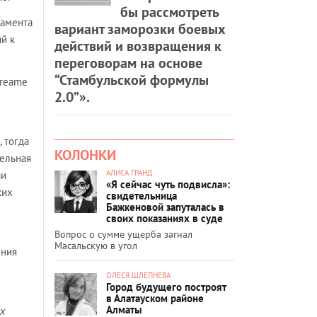
бы рассмотреть
ламента
вариант заморозки боевых
й к
действий и возвращения к
переговорам на основе
“Стамбульской формулы
Dreame
2.0”».
 тогда
КОЛОНКИ
тельная
АЛИСА ГРАНД
аи
«Я сейчас чуть подвисла»:
ких
свидетельница
Бажкеновой запуталась в
своих показаниях в суде
Вопрос о сумме ущерба загнал
Масальскую в угол
ения
ОЛЕСЯ ШЛЕПНЕВА
Город будущего построят
в Алатауском районе
Алматы
х