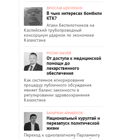
ВЯЧЕСЛАВ ЩЕКУНСКИХ
В чьих интересах бомбили
КТК?
Атаки беспилотников на
Каспийский трубопроводный
консорциум ударили по экономике
Казахстана
РУСЛАН ЗАКИЕВ
От доступа к медицинской
помощи до
лекарственного
обеспечения
Как системное игнорирование
процедур публичного обсуждения
меняет баланс законности в
регулировании здравоохранения
Казахстана
БАУЫРЖАН АЙНАБЕКОВ
Национальный курултай и
перезапуск политической
жизни
Переход к однопалатному Парламенту