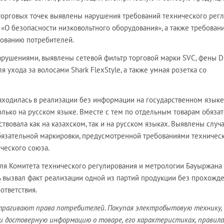
торговых точек выявлены нарушения требований технического рег
«О безопасности низковольтного оборудования», а также требовани
ованию потребителей.
арушениями, выявлены сетевой фильтр торговой марки SVC, фены 
ля ухода за волосами Shark FlexStyle, а также умная розетка со
находилась в реализации без информации на государственном языке,
лько на русском языке. Вместе с тем по отдельным товарам обяза
твовала как на казахском, так и на русском языках. Выявлены случ
бязательной маркировки, предусмотренной требованиями техничес
ческого союза.
ля Комитета технического регулирования и метрологии Бауыржана
 вызвал факт реализации одной из партий продукции без прохожд
ответствия.
трагивают права потребителей. Покупая электробытовую технику,
и достоверную информацию о товаре, его характеристиках, правила