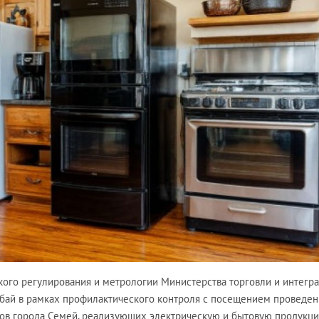
ого регулирования и метрологии Министерства торговли и интегр
Абай в рамках профилактического контроля с посещением проведе
ов города Семей, реализующих электрическую и бытовую продукци