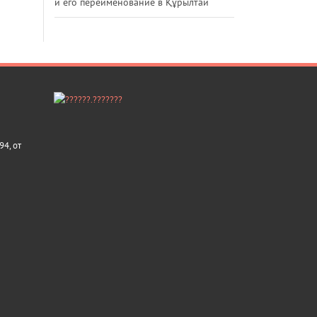
и его переименование в Құрылтай
4, от