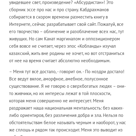
увидевшее свет, произведение? «Абсурдистан»! Это
сборник эссе про нас и про страну. Кабдрахманов
собирается в скором времени разместить книгу в
Интернете, сейчас разрабатывает свой сайт. Пожалуй, все
его творчество – обличение и разоблачение всех нас, тут
живущих. Но сам Канат маргиналом и оппозиционером
себя вовсе не считает, через эпос «Кобланды» изучал
казахский, жить вне родины не хочет, но вот отстраниться
от нее на время считает абсолютно необходимым.
– Меня тут всё достало, - говорит он. - По ноздри достало!
Все ведут вялое, аморфное, амебное, полусонное
существование. Я не говорю о сверхбогатых людях – они-
то живчики, но их интересы лежат в той плоскости,
которая меня совершенно не интересует. Меня
раздражает наша национальная ментальность: без каких-
либо ориентиров, без различения добра и зла. Нельзя по
обстоятельствам белое называть черным и наоборот, у нас
же сплошь и рядом так происходит. Меня это выводит из