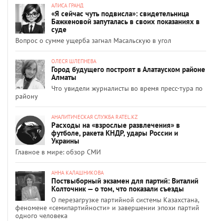
АЛИСА ГРАНД
«Я сейчас чуть подвисла»: свидетельница
Бажкеновой запуталась в своих показаниях в
суде
Вопрос о сумме ущерба загнал Масальскую в угол
ОЛЕСЯ ШЛЕПНЕВА
Город будущего построят в Алатауском районе
Алматы
Что увидели журналисты во время пресс-тура по
району
АНАЛИТИЧЕСКАЯ СЛУЖБА RATEL.KZ
Расходы на «взрослые развлечения» в
футболе, ракета КНДР, удары России и
Украины
Главное в мире: обзор СМИ
АННА КАЛАШНИКОВА
Поствыборный экзамен для партий: Виталий
Колточник — о том, что показали съезды
О перезагрузке партийной системы Казахстана,
феномене «семипартийности» и завершении эпохи партий
одного человека