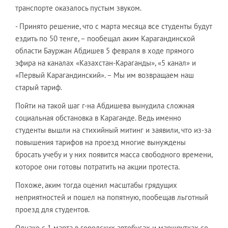
транспорте оказалось пустым звуком.
- Принято решение, что с марта месяца все студенты будут
ездить по 50 тенге, – пообещал аким Карагандинской
области Бауржан Абдишев 5 февраля в ходе прямого
эфира на каналах «Казахстан-Караганды», «5 канал» и
«Первый Карагандинский». – Мы им возвращаем наш
старый тариф.
Пойти на такой шаг г-на Абдишева вынудила сложная
социальная обстановка в Караганде. Ведь именно
студенты вышли на стихийный митинг и заявили, что из-за
повышения тарифов на проезд многие вынуждены
бросать учебу и у них появится масса свободного времени,
которое они готовы потратить на акции протеста.
Похоже, аким тогда оценил масштабы грядущих
неприятностей и пошел на попятную, пообещав льготный
проезд для студентов.
Однако с 1 марта в городских автобусах и маршрутках со