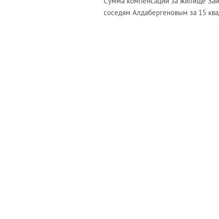
Сумма компенсации за жилище Зайц
соседям Алдабергеновым за 15 ква