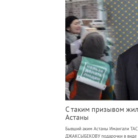
С таким призывом жил
Астаны
Бывший аким Астаны Имангали ТАС
ДЖАКСЫБЕКОВУ подарочки в виде н