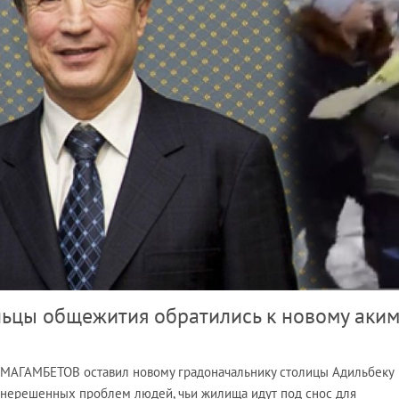
ьцы общежития обратились к новому аким
МАГАМБЕТОВ оставил новому градоначальнику столицы Адильбеку
ерешенных проблем людей, чьи жилища идут под снос для