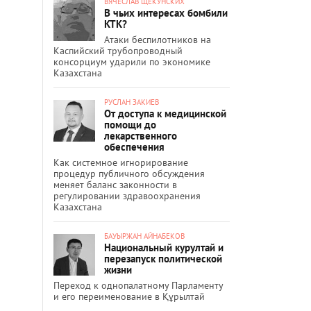
ВЯЧЕСЛАВ ЩЕКУНСКИХ
В чьих интересах бомбили
КТК?
Атаки беспилотников на
Каспийский трубопроводный
консорциум ударили по экономике
Казахстана
РУСЛАН ЗАКИЕВ
От доступа к медицинской
помощи до
лекарственного
обеспечения
Как системное игнорирование
процедур публичного обсуждения
меняет баланс законности в
регулировании здравоохранения
Казахстана
БАУЫРЖАН АЙНАБЕКОВ
Национальный курултай и
перезапуск политической
жизни
Переход к однопалатному Парламенту
и его переименование в Құрылтай