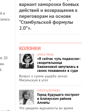
вариант заморозки боевых
действий и возвращения к
А и
переговорам на основе
тались
“Стамбульской формулы
2.0”».
КОЛОНКИ
АЛИСА ГРАНД
ше 20
«Я сейчас чуть подвисла»:
свидетельница
ии.
Бажкеновой запуталась в
й
своих показаниях в суде
Вопрос о сумме ущерба загнал
Масальскую в угол
ОЛЕСЯ ШЛЕПНЕВА
Город будущего построят
в Алатауском районе
Алматы
Что увидели журналисты во время