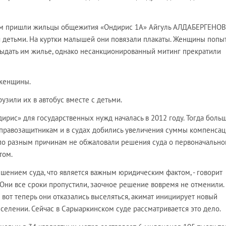
ом пришли жильцы общежития «Ондирис 1А» Айгуль АЛДАБЕРГЕНОВ
 детьми. На куртки малышей они повязали плакаты. Женщины попы
выдать им жилье, однако несанкционированный митинг прекратили
 женщины.
зили их в автобус вместе с детьми.
рис» для государственных нужд началась в 2012 году. Тогда боль
правозащитникам и в судах добились увеличения суммы компенсац
по разным причинам не обжаловали решения суда о первоначально
том.
шением суда, что является важным юридическим фактом, - говорит
 Они все сроки пропустили, заочное решение вовремя не отменили.
вот теперь они отказались выселяться, акимат инициирует новый
селении. Сейчас в Сарыаркинском суде рассматривается это дело.