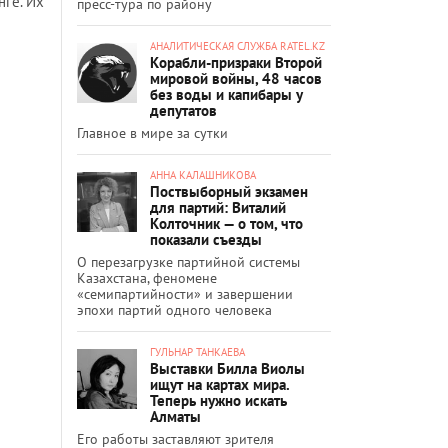
нге. Их
пресс-тура по району
АНАЛИТИЧЕСКАЯ СЛУЖБА RATEL.KZ
Корабли-призраки Второй
мировой войны, 48 часов
без воды и капибары у
депутатов
Главное в мире за сутки
АННА КАЛАШНИКОВА
Поствыборный экзамен
для партий: Виталий
Колточник — о том, что
показали съезды
О перезагрузке партийной системы
Казахстана, феномене
«семипартийности» и завершении
эпохи партий одного человека
ГУЛЬНАР ТАНКАЕВА
Выставки Билла Виолы
ищут на картах мира.
Теперь нужно искать
Алматы
Его работы заставляют зрителя