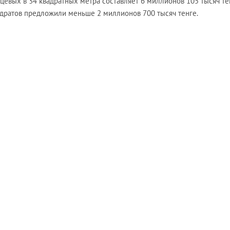
евых в 34 квадратных метра составляет 6 миллионов 105 тысяч те
дратов предложили меньше 2 миллионов 700 тысяч тенге.