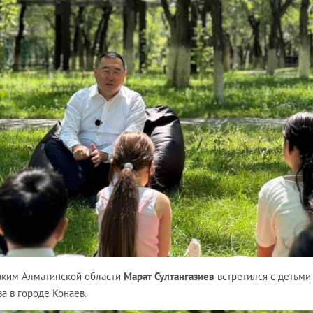
аким Алматинской области
Марат Султангазиев
встретился с детьми
а в городе Конаев.