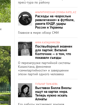
пресс-тура по району
АНАЛИТИЧЕСКАЯ СЛУЖБА RATEL.KZ
Расходы на «взрослые
развлечения» в футболе,
ракета КНДР, удары
России и Украины
и
Главное в мире: обзор СМИ
АННА КАЛАШНИКОВА
Поствыборный экзамен
для партий: Виталий
Колточник — о том, что
показали съезды
О перезагрузке партийной системы
Казахстана, феномене
«семипартийности» и завершении
эпохи партий одного человека
ГУЛЬНАР ТАНКАЕВА
Выставки Билла Виолы
ищут на картах мира.
Теперь нужно искать
Алматы
Его работы заставляют зрителя