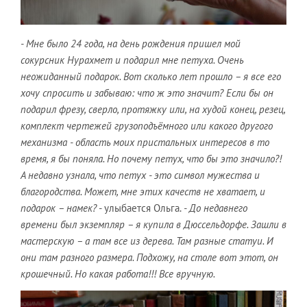
- Мне было 24 года, на день рождения пришел мой
сокурсник Нурахмет и подарил мне петуха. Очень
неожиданный подарок. Вот сколько лет прошло – я все его
хочу спросить и забываю: что ж это значит? Если бы он
подарил фрезу, сверло, протяжку или, на худой конец, резец,
комплект чертежей грузоподъёмного или какого другого
механизма - область моих пристальных интересов в то
время, я бы поняла. Но почему петух, что бы это значило?!
А недавно узнала, что петух - это символ мужества и
благородства. Может, мне этих качеств не хватает, и
подарок – намек?
- улыбается Ольга.
- До недавнего
времени был экземпляр – я купила в Дюссельдорфе. Зашли в
мастерскую – а там все из дерева. Там разные статуи. И
они там разного размера. Подхожу, на столе вот этот, он
крошечный. Но какая работа!!! Все вручную.