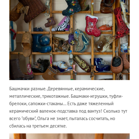
Башмачки разные. Деревянные, керамические,
металлические, трикотажные. Башмаки-игрушки, туфли-
брелоки, сапожки-стаканы… Есть даже тяжеленный
керамический валенок-подставка под вантуз! Сколько тут
всего "обуви", Ольга не знает, пыталась сосчитать, но
сбилась на третьем десятке.