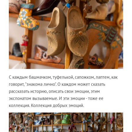
С каждым башмачком, туфелькой, сапожком, лаптем, как
говорит, "знакома лично". О каждом может сказать
рассказать историю, описать свои эмоции, этим
экспонатом вызываемые. И эти эмоции - тоже ее
коллекция. Коллекция добрых эмоций.