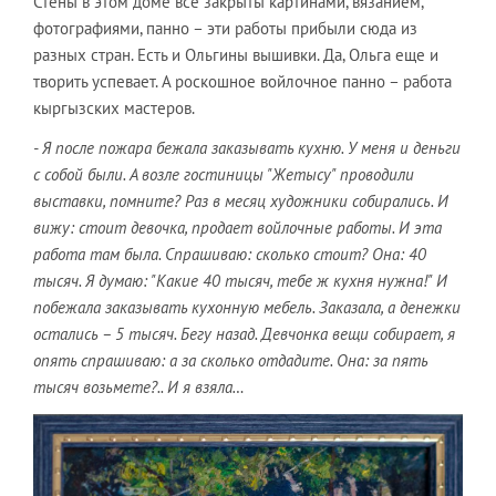
Стены в этом доме все закрыты картинами, вязанием,
фотографиями, панно – эти работы прибыли сюда из
разных стран. Есть и Ольгины вышивки. Да, Ольга еще и
творить успевает. А роскошное войлочное панно – работа
кыргызских мастеров.
- Я после пожара бежала заказывать кухню. У меня и деньги
с собой были. А возле гостиницы "Жетысу" проводили
выставки, помните? Раз в месяц художники собирались. И
вижу: стоит девочка, продает войлочные работы. И эта
работа там была. Спрашиваю: сколько стоит? Она: 40
тысяч. Я думаю: "Какие 40 тысяч, тебе ж кухня нужна!" И
побежала заказывать кухонную мебель. Заказала, а денежки
остались – 5 тысяч. Бегу назад. Девчонка вещи собирает, я
опять спрашиваю: а за сколько отдадите. Она: за пять
тысяч возьмете?.. И я взяла…