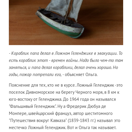
- Кораблик папа делал в Ложном Геленджике в эвакуации. То
есть кораблик этот - времен войны. Надо было чем-то там
заняться, и папа делал кораблики, делал очень хорошо. Но
годы, пожар потрепали его,
- объясняет Ольга.
Пояснение для тех, кто не в курсе. Ложный Геленджик -это
поселок Дивноморское на берегу Черного моря, в 8 км к
юго-востоку от Геленджика. До 1964 года он назывался
"Фальшивый Геленджик". Ну а Фредерик Дюбуа де
Монпере, швейцарский француз, автор шеститомного
"Путешествия вокруг Кавказа" (1839-1843 гг.) называл это
местечко Ложный Геленджик. Вот и Ольга так называет.