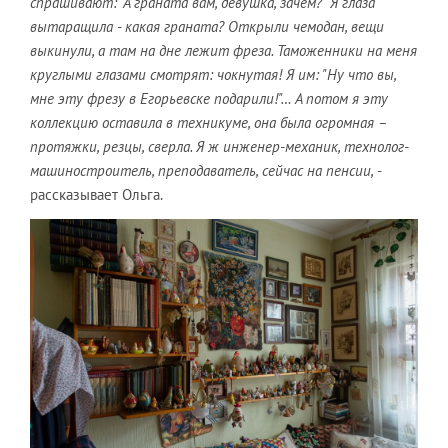
спрашивают: "А граната вам, девушка, зачем?" Я глаза
вытаращила - какая граната? Открыли чемодан, вещи
выкинули, а там на дне лежит фреза. Таможенники на меня
круглыми глазами смотрят: чокнутая! Я им: "Ну что вы,
мне эту фрезу в Егорьевске подарили!"… А потом я эту
коллекцию оставила в техникуме, она была огромная –
протяжки, резцы, сверла. Я ж инженер-механик, технолог-
машиностроитель, преподаватель, сейчас на пенсии,
-
рассказывает Ольга.