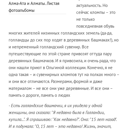
Алма-Ата и Алматы. Листая
актуальность. Но
фотоальбомы
сейчас кломпы – это
не только
повседневная обувь
многих жителей низинных голландских земель (да-да,
голландцы до сих пор ходят в деревянных башмаках!), но
и непременный голландский сувенир. Все
путешествующие по этой стране привозят оттуда пару
деревянных башмачков. И я привозила, и очень рада, что
они нашли приют в Ольгиной коллекции. Конечно, я не
одна такая – и сувенирных кломпов тут на полках много –
и они все отличаются. Размерами, формой и даже
материалом – не все они уже деревянные. И все они –
память о дороге, память о людях
- Есть голландские башмачки, я их увидела у одной
женщины, она сказала: "Я недавно была в Голландии,
купила...". Я спрашиваю: "Как недавно?". Она: "15 лет назад".
И я подумала: "О, 15 лет – это недавно! Жизнь, значит,