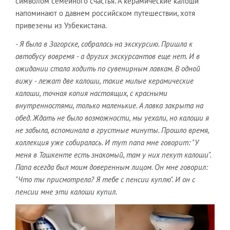
символом семейного счастья. А керамические калоши
напоминают о давнем российском путешествии, хотя
привезены из Узбекистана.
- Я была в Загорске, собралась на экскурсию. Пришла к
автобусу вовремя - а других экскурсантов еще нет. И в
ожидании стала ходить по сувенирным лавкам. В одной
вижу - лежат две калоши, такие милые керамические
калоши, точная копия настоящих, с красными
внутренностями, только маленькие. А лавка закрыта на
обед. Ждать не было возможности, мы уехали, но калоши я
не забыла, вспоминала в грустные минуты. Прошло время,
коллекция уже собиралась. И тут папа мне говорит: "У
меня в Ташкенте есть знакомый, там у них пекут калоши".
Папа всегда был моим доверенным лицом. Он мне говорил:
"Что ты присмотрела? Я тебе с пенсии куплю". И он с
пенсии мне эти калоши купил.