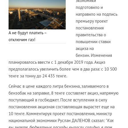
экономики
подготовило и
направило на подпись
премьеру проект
постановления
А не будут платить –
правительства о
отключим газ!
повышении ставки
акциза на
бензин. Изменения
планировалось ввести с 1 декабря 2019 года. Акциз
предполагалось увеличить более чем в два раза: с 10 500
тенге за тонну до 24 435 тенге.
Сейчас в цене каждого литра бензина, заливаемого в
бензобак на заправке, 8 тенге составляет акциз, напрямую
поступающий в госбюджет. После вступления в силу
постановления акцизная составляющая вырастет еще на
10 тенге. Комментируя проект постановления, министр
национальной экономики Руслан ДАЛЕНОВ сказал:
"Как
вы знаете, бюджетные расходы выросли солидно, в том