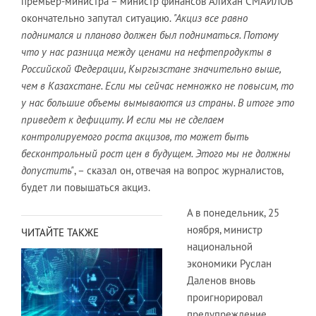
премьер-министра – министр финансов Алихан СМАИЛОВ
окончательно запутал ситуацию.
"
Акциз все равно
поднимался и планово должен был подниматься. Потому
что у нас разница между ценами на нефтепродукты в
Российской Федерации, Кыргызстане значительно выше,
чем в Казахстане. Если мы сейчас немножко не повысим, то
у нас большие объемы вымываются из страны. В итоге это
приведет к дефициту. И если мы не сделаем
контролируемого роста акцизов, то может быть
бесконтрольный рост цен в будущем. Этого мы не должны
допустить"
, – сказал он, отвечая на вопрос журналистов,
будет ли повышаться акциз.
А в понедельник, 25
ноября, министр
ЧИТАЙТЕ ТАКЖЕ
национальной
экономики Руслан
Даленов вновь
проигнорировал
предупреждение