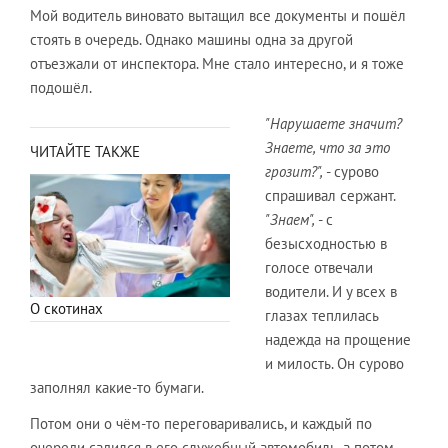
Мой водитель виновато вытащил все документы и пошёл
стоять в очередь. Однако машины одна за другой
отъезжали от инспектора. Мне стало интересно, и я тоже
подошёл.
"Нарушаете значит?
Знаете, что за это
ЧИТАЙТЕ ТАКЖЕ
грозит?",
- сурово
спрашивал сержант.
"Знаем",
- с
безысходностью в
голосе отвечали
водители. И у всех в
О скотинах
глазах теплилась
надежда на прощение
и милость. Он сурово
заполнял какие-то бумаги.
Потом они о чём-то переговаривались, и каждый по
очереди садился в его служебный автомобиль, а потом