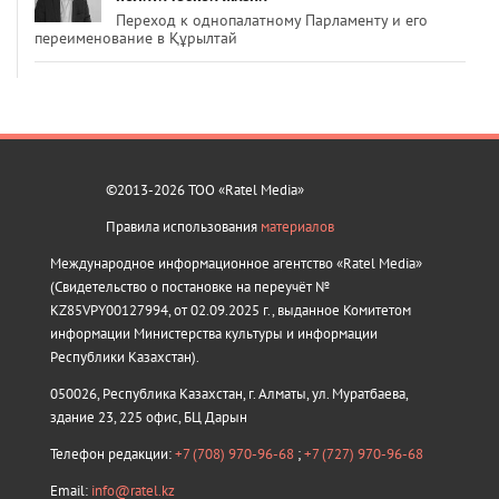
Переход к однопалатному Парламенту и его
переименование в Құрылтай
©2013-2026 ТОО «Ratel Media»
Правила использования
материалов
Международное информационное агентство «Ratel Media»
(Свидетельство о постановке на переучёт №
KZ85VPY00127994, от 02.09.2025 г., выданное Комитетом
информации Министерства культуры и информации
Республики Казахстан).
050026, Республика Казахстан, г. Алматы, ул. Муратбаева,
здание 23, 225 офис, БЦ Дарын
Телефон редакции:
+7 (708) 970-96-68
;
+7 (727) 970-96-68
Email:
info@ratel.kz