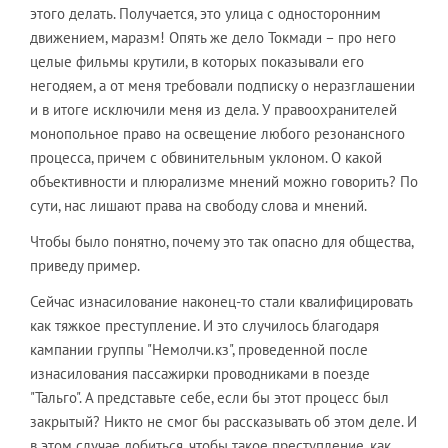
этого делать. Получается, это улица с односторонним
движением, маразм! Опять же дело Токмади – про него
целые фильмы крутили, в которых показывали его
негодяем, а от меня требовали подписку о неразглашении
и в итоге исключили меня из дела. У правоохранителей
монопольное право на освещение любого резонансного
процесса, причем с обвинительным уклоном. О какой
объективности и плюрализме мнений можно говорить? По
сути, нас лишают права на свободу слова и мнений.
Чтобы было понятно, почему это так опасно для общества,
приведу пример.
Сейчас изнасилование наконец-то стали квалифицировать
как тяжкое преступление. И это случилось благодаря
кампании группы "Немолчи.кз", проведенной после
изнасилования пассажирки проводниками в поезде
"Тальго". А представьте себе, если бы этот процесс был
закрытый? Никто не смог бы рассказывать об этом деле. И
в этом случае добиться, чтобы такое преступление, как