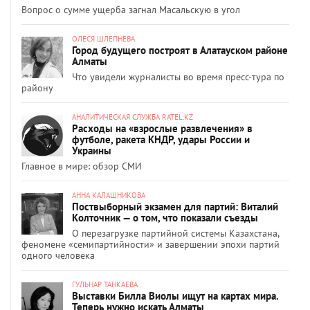
Вопрос о сумме ущерба загнал Масальскую в угол
ОЛЕСЯ ШЛЕПНЕВА
Город будущего построят в Алатауском районе
Алматы
Что увидели журналисты во время пресс-тура по
району
АНАЛИТИЧЕСКАЯ СЛУЖБА RATEL.KZ
Расходы на «взрослые развлечения» в
футболе, ракета КНДР, удары России и
Украины
Главное в мире: обзор СМИ
АННА КАЛАШНИКОВА
Поствыборный экзамен для партий: Виталий
Колточник — о том, что показали съезды
О перезагрузке партийной системы Казахстана,
феномене «семипартийности» и завершении эпохи партий
одного человека
ГУЛЬНАР ТАНКАЕВА
Выставки Билла Виолы ищут на картах мира.
Теперь нужно искать Алматы