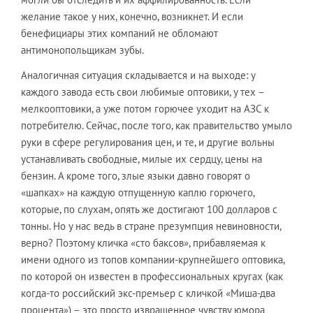
желание такое у них, конечно, возникнет. И если
бенефициары этих компаний не обломают
антимонопольщикам зубы.
Аналогичная ситуация складывается и на выходе: у
каждого завода есть свои любимые оптовики, у тех –
мелкооптовики, а уже потом горючее уходит на АЗС к
потребителю. Сейчас, после того, как правительство умыло
руки в сфере регулирования цен, и те, и другие вольны
устанавливать свободные, милые их сердцу, цены на
бензин. А кроме того, злые языки давно говорят о
«шапках» на каждую отпущенную каплю горючего,
которые, по слухам, опять же достигают 100 долларов с
тонны. Но у нас ведь в стране презумпция невиновности,
верно? Поэтому кличка «сто баксов», прибавляемая к
имени одного из топов компании-крупнейшего оптовика,
по которой он известен в профессиональных кругах (как
когда-то российский экс-премьер с кличкой «Миша-два
процента») – это просто извращенное чувству юмора