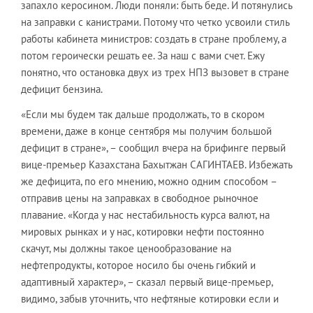
запахло керосином. Люди поняли: быть беде. И потянулись
на заправки с канистрами. Потому что четко усвоили стиль
работы кабинета министров: создать в стране проблему, а
потом героически решать ее. За наш с вами счет. Ежу
понятно, что остановка двух из трех НПЗ вызовет в стране
дефицит бензина.
«Если мы будем так дальше продолжать, то в скором
времени, даже в конце сентября мы получим большой
дефицит в стране», – сообщил вчера на брифинге первый
вице-премьер Казахстана Бахытжан САГИНТАЕВ. Избежать
же дефицита, по его мнению, можно одним способом –
отправив цены на заправках в свободное рыночное
плавание. «Когда у нас нестабильность курса валют, на
мировых рынках и у нас, котировки нефти постоянно
скачут, мы должны такое ценообразование на
нефтепродукты, которое носило бы очень гибкий и
адаптивный характер», – сказал первый вице-премьер,
видимо, забыв уточнить, что нефтяные котировки если и