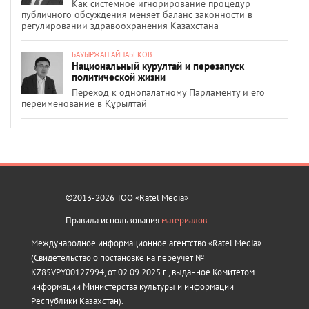
Как системное игнорирование процедур
публичного обсуждения меняет баланс законности в
регулировании здравоохранения Казахстана
БАУЫРЖАН АЙНАБЕКОВ
Национальный курултай и перезапуск
политической жизни
Переход к однопалатному Парламенту и его
переименование в Құрылтай
©2013-2026 ТОО «Ratel Media»
Правила использования
материалов
Международное информационное агентство «Ratel Media»
(Свидетельство о постановке на переучёт №
KZ85VPY00127994, от 02.09.2025 г., выданное Комитетом
информации Министерства культуры и информации
Республики Казахстан).