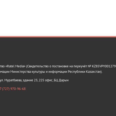
о «Ratel Media» (Свидетельство о постановке на переучёт № KZ85VPY0012799
рмации Министерства культуры и информации Республики Казахстан).
 ул. Муратбаева, здание 23, 225 офис, БЦ Дарын
7 (727) 970-96-68