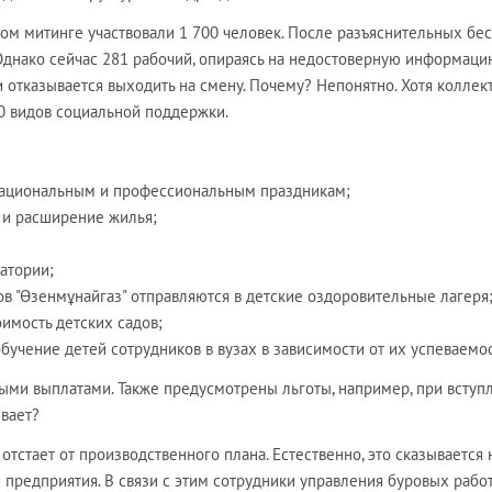
ом митинге участвовали 1 700 человек. После разъяснительных бе
Однако сейчас 281 рабочий, опираясь на недостоверную информаци
 отказывается выходить на смену. Почему? Непонятно. Хотя колле
0 видов социальной поддержки.
национальным и профессиональным праздникам;
 и расширение жилья;
атории;
ов "Өзенмұнайгаз" отправляются в детские оздоровительные лагеря
имость детских садов;
бучение детей сотрудников в вузах в зависимости от их успеваемос
ыми выплатами. Также предусмотрены льготы, например, при вступ
ивает?
отстает от производственного плана. Естественно, это сказывается 
предприятия. В связи с этим сотрудники управления буровых рабо