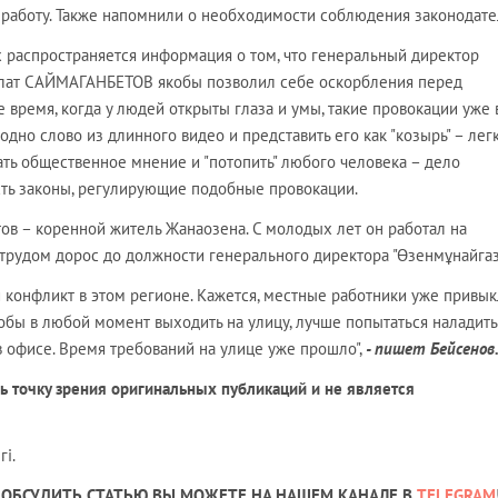
 работу. Также напомнили о необходимости соблюдения законодате
х распространяется информация о том, что генеральный директор
олат САЙМАГАНБЕТОВ якобы позволил себе оскорбления перед
 время, когда у людей открыты глаза и умы, такие провокации уже
одно слово из длинного видео и представить его как "козырь" – легк
ть общественное мнение и "потопить" любого человека – дело
сть законы, регулирующие подобные провокации.
ов – коренной житель Жанаозена. С молодых лет он работал на
трудом дорос до должности генерального директора "Өзенмұнайгаз
й конфликт в этом регионе. Кажется, местные работники уже привык
тобы в любой момент выходить на улицу, лучше попытаться наладить
в офисе. Время требований на улице уже прошло",
- пишет Бейсенов
 точку зрения оригинальных публикаций и не является
і.
ОБСУДИТЬ СТАТЬЮ ВЫ МОЖЕТЕ НА НАШЕМ КАНАЛЕ В
TELEGRAM