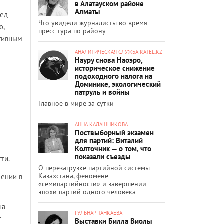
в Алатауском районе
Алматы
сед
Что увидели журналисты во время
ю,
пресс-тура по району
ктивным
АНАЛИТИЧЕСКАЯ СЛУЖБА RATEL.KZ
Науру снова Наоэро,
историческое снижение
подоходного налога на
Доминике, экологический
патруль и войны
Главное в мире за сутки
АННА КАЛАШНИКОВА
Поствыборный экзамен
;
для партий: Виталий
Колточник — о том, что
показали съезды
ти.
О перезагрузке партийной системы
Казахстана, феномене
лении в
«семипартийности» и завершении
эпохи партий одного человека
на
ГУЛЬНАР ТАНКАЕВА
т
Выставки Билла Виолы