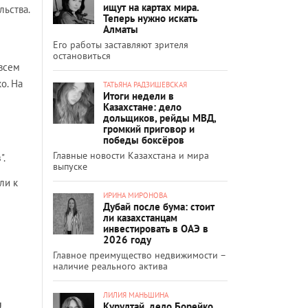
ищут на картах мира.
льства.
Теперь нужно искать
Алматы
Его работы заставляют зрителя
остановиться
 всем
о. На
ТАТЬЯНА РАДЗИШЕВСКАЯ
Итоги недели в
Казахстане: дело
дольщиков, рейды МВД,
громкий приговор и
победы боксёров
Главные новости Казахстана и мира
".
выпуске
ли к
ИРИНА МИРОНОВА
Дубай после бума: стоит
.
ли казахстанцам
инвестировать в ОАЭ в
2026 году
Главное преимущество недвижимости –
наличие реального актива
ЛИЛИЯ МАНЬШИНА
Курултай, дело Борейко,
!