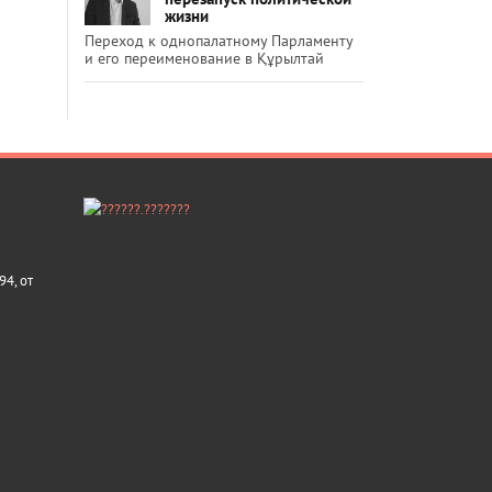
жизни
Переход к однопалатному Парламенту
и его переименование в Құрылтай
4, от