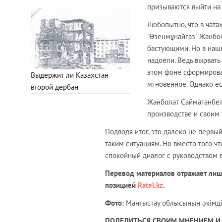
призываются выйти на
Любопытно, что в чата
"Өзенмұнайгаз" Жанб
бастующими. Но в наше
надоели. Ведь вырвать 
этом фоне сформирова
Выдержит ли Казахстан
мгновенное. Однако е
второй дербан
Жанболат Саймаганбет
производстве и своим 
Подводя итог, это далеко не первы
таким ситуациям. Но вместо того ч
спокойный диалог с руководством 
Перевод материалов отражает лишь
позицией
Ratel.kz
.
Фото:
Маңғыстау облысының әкімдіг
ПОДЕЛИТЬСЯ СВОИМ МНЕНИЕМ И 