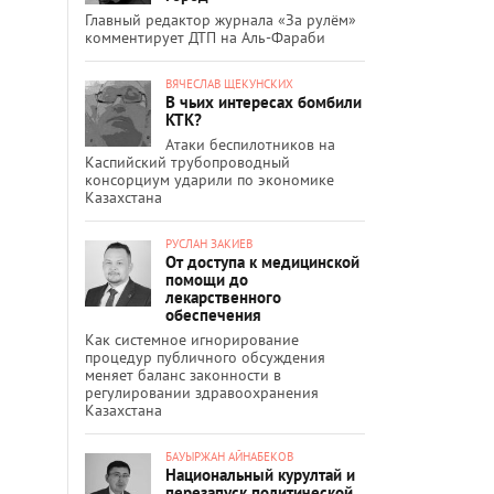
Главный редактор журнала «За рулём»
комментирует ДТП на Аль-Фараби
ВЯЧЕСЛАВ ЩЕКУНСКИХ
В чьих интересах бомбили
КТК?
Атаки беспилотников на
Каспийский трубопроводный
консорциум ударили по экономике
Казахстана
РУСЛАН ЗАКИЕВ
От доступа к медицинской
помощи до
лекарственного
обеспечения
Как системное игнорирование
процедур публичного обсуждения
меняет баланс законности в
регулировании здравоохранения
Казахстана
БАУЫРЖАН АЙНАБЕКОВ
Национальный курултай и
перезапуск политической