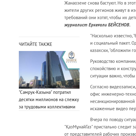
Жанаозене снова бастуют. Но в это
жители других регионов живут в из
требований они хотят, чтобы их де
журналист Еркеғали БЕЙСЕНОВ.
"Насколько известно, 
и социальный пакет. О
ЧИТАЙТЕ ТАКЖЕ
казахски, "обложили г
Руководство компании,
спокойствию и констру
ситуации важно, чтобы
Согласно видеозаписи,
"Самрук-Казына" потратил
офис инженерно-техно
десятки миллионов на слежку
несанкционированной а
за трудовыми коллективами
искаженные видео пере
Вчера по поводу ситуа
"ҚазМұнайГаз" пристально следит з
от представителей рабочих произв