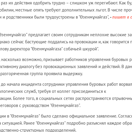
т раз их действия одобрить трудно – слишком уж перегибают. Как бу
обилии, местные опять требуют дополнительных льгот. В числе про
ти и родственники были трудоустроены в "Өзенмұнайгаз",
-
пишет в 
"Өзенмұнайгаз" предлагает своим сотрудникам неплохие высокие з
днако сейчас бастующие поддались на провокации и, как говорится 
олову директора "Өзенмұнайгаза" собачьей шкурой".
 насколько возможно, призывает работников управления буровых р
ктивному диалогу без провокационных заявлений и действий. В да
 разгоряченная группа проявила выдержку.
 до начала инцидента сотрудники управления буровых работ ворвал
логических служб, требуя от коллег присоединиться к
кции. Более того, в социальных сетях распространяются отрывочн
говоров с руководством "Өзенмұнайгаз".
ции в "Өзенмұнайгаз" было сделано официальное заявление. Соглас
а ситуацией. Ранее "Өзенмұнайгаз" подробно разъяснял каждое обр
одственно-структурных подразделений.