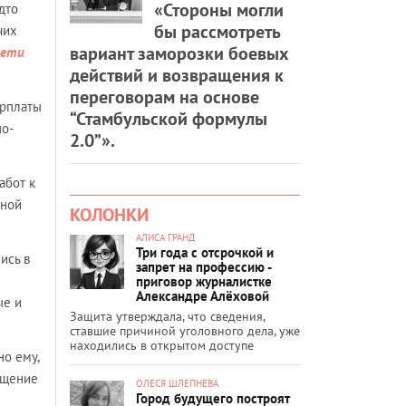
«Стороны могли
дто
бы рассмотреть
чих
вариант заморозки боевых
сети
действий и возвращения к
переговорам на основе
арплаты
“Стамбульской формулы
по-
2.0”».
абот к
нной
КОЛОНКИ
АЛИСА ГРАНД
Три года с отсрочкой и
ись в
запрет на профессию -
приговор журналистке
Александре Алёховой
ые и
Защита утверждала, что сведения,
ставшие причиной уголовного дела, уже
находились в открытом доступе
но ему,
ащение
ОЛЕСЯ ШЛЕПНЕВА
Город будущего построят