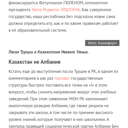
финансируются Фетуллахом ГЮЛЕНОМ, оппонентом
президента
Таипа Реджепа ЭРДОГАНА
. Как суверенное
государство, наша республика без подсказок извне сама
должна определять кто, как и по каким правилам работает
в её образовательной системе.
Фото: Казинформ
Посол Турции в Казахстане Невзат Уянык.
Казахстан не Албания
Кстати, еще до выступления посла Турции в РК, в одном из
комментариев я как раз
призвал
государственные
структуры быстрее поставить все точки на «I» в этом
вопросе, чтобы снизить напряжение вокруг этих учебных
заведений. При этом заявление МОН РК напоминает
аналогичную реакцию Албании, где также решили не
закрывать эти школы, в том числе по причине высокого
уровня знаний, которые получают в них школьники. А
зампред правящей социалистической партии Албании Бен