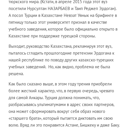
тюркского мира. (Кстати, в апреле 2015 года этот вуз
посетили Нурсултан НАЗАРБАЕВ и Таип Реджеп Эрдоган).
А посол Турции в Казахстане Невзат Уянык на брифинге в
пятницу только этот университет признал в качестве
учебного заведения, которое было официально открыто в
Казахстане при поддержке турецкой стороны.
Выходит, руководство Казахстана, рекламируя этот вуз,
пыталось сгладить прошлогодние претензии Эрдогана к
нашей республике по поводу других казахско-турецких
учебных заведений. Но, как видно, проблема не была
решена.
Как было сказано выше, в этом году трения приобрели
более жесткий характер, что, в первую очередь, чревато
для самой Анкары. Турция должна понимать, что,
разбрасываясь ультиматумами в адрес своих партнеров,
она может сформировать вокруг себя образ нового
«старшего брата», который пытается диктовать им свою
волю. Вряд ли это понравится Астане, Бишкеку и даже Баку.