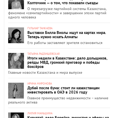
Колточник — о том, что показали съезды
О перезагрузке партийной системы Казахстана,
феномене «семипартийности» и завершении эпохи партий
одного человека
ГУЛЬНАР ТАНКАЕВА
Выставки Билла Виолы ищут на картах мира.
Теперь нужно искать Алматы
Его работы заставляют зрителя остановиться
ТАТЬЯНА РАДЗИШЕВСКАЯ
Итоги недели в Казахстане: дело дольщиков,
рейды МВД, громкий приговор и победы
боксёров
Главные новости Казахстана и мира выпуске
ИРИНА МИРОНОВА
Дубай после бума: стоит ли казахстанцам
инвестировать в ОАЭ в 2026 году
Главное преимущество недвижимости – наличие
реального актива
ЛИЛИЯ МАНЬШИНА
Курултай, дело Борейко, амнистия и аферы на