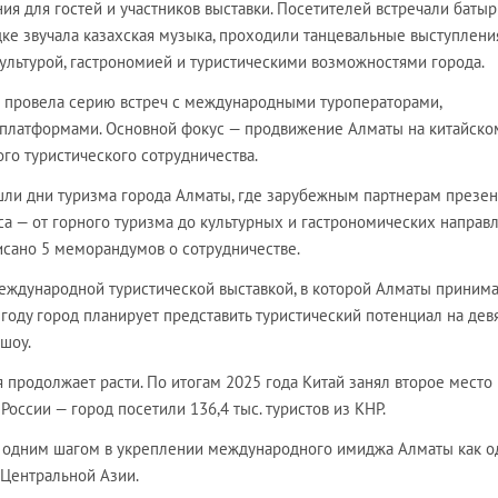
ия для гостей и участников выставки. Посетителей встречали батыр
ке звучала казахская музыка, проходили танцевальные выступлени
ультурой, гастрономией и туристическими возможностями города.
 провела серию встреч с международными туроператорами,
 платформами. Основной фокус — продвижение Алматы на китайско
о туристического сотрудничества.
ошли дни туризма города Алматы, где зарубежным партнерам презе
а — от горного туризма до культурных и гастрономических направл
сано 5 меморандумов о сотрудничестве.
международной туристической выставкой, в которой Алматы приним
6 году город планирует представить туристический потенциал на дев
шоу.
 продолжает расти. По итогам 2025 года Китай занял второе место
оссии — город посетили 136,4 тыс. туристов из КНР.
ще одним шагом в укреплении международного имиджа Алматы как о
 Центральной Азии.