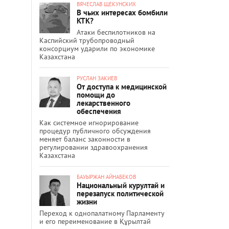
ВЯЧЕСЛАВ ЩЕКУНСКИХ
В чьих интересах бомбили
КТК?
Атаки беспилотников на
Каспийский трубопроводный
консорциум ударили по экономике
Казахстана
РУСЛАН ЗАКИЕВ
От доступа к медицинской
помощи до
лекарственного
обеспечения
Как системное игнорирование
процедур публичного обсуждения
меняет баланс законности в
регулировании здравоохранения
Казахстана
БАУЫРЖАН АЙНАБЕКОВ
Национальный курултай и
перезапуск политической
жизни
Переход к однопалатному Парламенту
и его переименование в Құрылтай