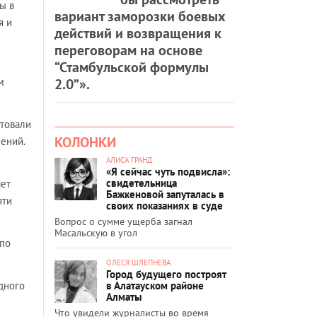
ы в
вариант заморозки боевых
я и
действий и возвращения к
переговорам на основе
“Стамбульской формулы
2.0”».
м
нтовали
КОЛОНКИ
ений.
АЛИСА ГРАНД
«Я сейчас чуть подвисла»:
свидетельница
ает
Бажкеновой запуталась в
яти
своих показаниях в суде
Вопрос о сумме ущерба загнал
Масальскую в угол
 по
ОЛЕСЯ ШЛЕПНЕВА
Город будущего построят
в Алатауском районе
дного
Алматы
Что увидели журналисты во время