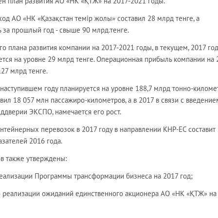
ен план развития АО «НК «ҚТЖ» на 2017-2021 годы.
ход АО «НК «Қазақстан темір жолы» составил 28 млрд тенге, а
за прошлый год - свыше 90 млрд.тенге.
о плана развития компании на 2017-2021 годы, в текущем, 2017 год
ется на уровне 29 млрд тенге. Операционная прибыль компании на 
127 млрд тенге.
наступившем году планируется на уровне 188,7 млрд тонно-киломе
вил 18 057 млн пассажиро-километров, а в 2017 в связи с введение
реддверии ЭКСПО, намечается его рост.
тейнерных перевозок в 2017 году в направлении КНР-ЕС составит
азателей 2016 года.
ов также утверждены:
реализации Программы трансформации бизнеса на 2017 год;
о реализации ожиданий единственного акционера АО «НК «ҚТЖ» на