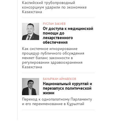
Каспийский трубопроводный
консорциум ударили по экономике
Казахстана
РУСЛАН ЗАКИЕВ
От доступа к медицинской
помощи до
лекарственного
обеспечения
Как системное игнорирование
процедур публичного обсуждения
меняет баланс законности в
регулировании здравоохранения
Казахстана
БАУЫРЖАН АЙНАБЕКОВ
Национальный курултай и
перезапуск политической
жизни
Переход к однопалатному Парламенту
и его переименование в Құрылтай