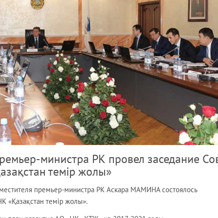
ремьер-министра РК провел заседание Со
азақстан темір жолы»
аместителя премьер-министра РК Аскара МАМИНА состоялось
НК «Қазақстан темір жолы».