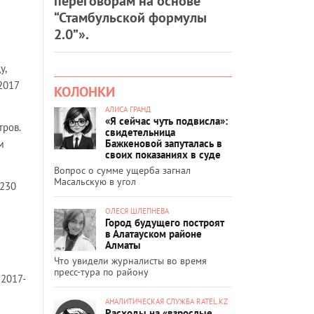
переговорам на основе
“Стамбульской формулы
2.0”».
у,
2017
КОЛОНКИ
АЛИСА ГРАНД
«Я сейчас чуть подвисла»:
тров.
свидетельница
Бажкеновой запуталась в
м
своих показаниях в суде
Вопрос о сумме ущерба загнал
Масальскую в угол
 230
ОЛЕСЯ ШЛЕПНЕВА
Город будущего построят
в Алатауском районе
Алматы
Что увидели журналисты во время
пресс-тура по району
 2017-
АНАЛИТИЧЕСКАЯ СЛУЖБА RATEL.KZ
Расходы на «взрослые