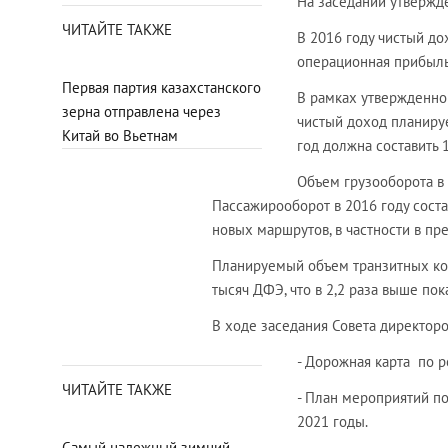
На заседании утвержд
ЧИТАЙТЕ ТАКЖЕ
В 2016 году чистый до
операционная прибыль 
Первая партия казахстанского
В рамках утвержденног
зерна отправлена через
чистый доход планиру
Китай во Вьетнам
год должна составить 
Объем грузооборота в 
Пассажирооборот в 2016 году соста
новых маршрутов, в частности в п
Планируемый объем транзитных кон
тысяч ДФЭ, что в 2,2 раза выше пок
В ходе заседания Совета директор
- Дорожная карта по 
ЧИТАЙТЕ ТАКЖЕ
- План мероприятий п
2021 годы.
Самый надежный зимний