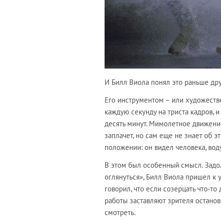
И Билл Виола понял это раньше дру
Его инструментом – или художест
каждую секунду на триста кадров, и 
десять минут. Мимолетное движение
заплачет, но сам еще не знает об э
положении: он видел человека, вод
В этом был особенный смысл. Задол
оглянуться», Билл Виола пришел к 
говорил, что если созерцать что-то
работы заставляют зрителя останов
смотреть.