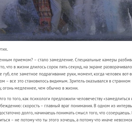
гих.
венным приемом? – стало замедление. Специальные камеры разбив
то, что в жизни длилось сорок пять секунд, на экране разворачивало
 губ, еле заметное подрагивание руки, момент, когда человек вот-в
том – все это становилось видимым. Зритель оказывался в странном
у, огонь медленнее, чем обычно в жизни.
го то того, как психологи предложили человечеству «замедлиться 
убеждению: скорость – главный враг понимания. В одном из интерв
 достаточно долго, начинаешь понимать смысл того, что созерцаешь. 
иться – не потому что ты этого хочешь, а потому что иначе невозм