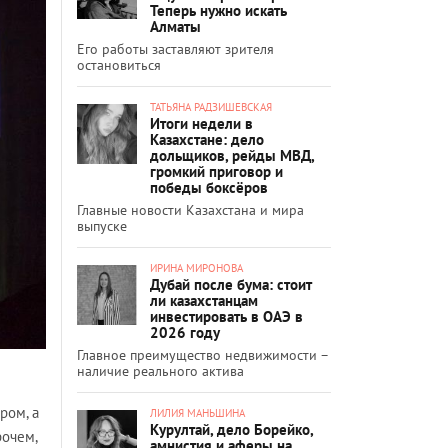
Теперь нужно искать
Алматы
Его работы заставляют зрителя
остановиться
ТАТЬЯНА РАДЗИШЕВСКАЯ
Итоги недели в
Казахстане: дело
дольщиков, рейды МВД,
громкий приговор и
победы боксёров
Главные новости Казахстана и мира
выпуске
ИРИНА МИРОНОВА
Дубай после бума: стоит
ли казахстанцам
инвестировать в ОАЭ в
2026 году
Главное преимущество недвижимости –
наличие реального актива
ром, а
ЛИЛИЯ МАНЬШИНА
Курултай, дело Борейко,
рочем,
амнистия и аферы на