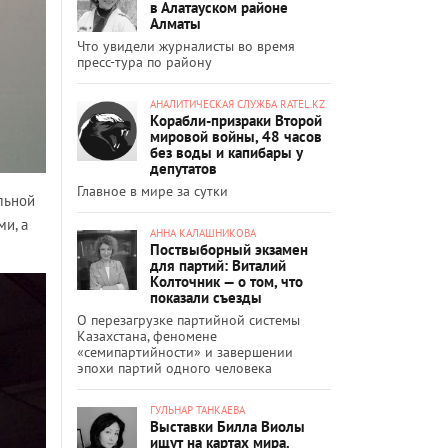
в Алатауском районе
Алматы
Что увидели журналисты во время
пресс-тура по району
АНАЛИТИЧЕСКАЯ СЛУЖБА RATEL.KZ
Корабли-призраки Второй
мировой войны, 48 часов
без воды и капибары у
депутатов
Главное в мире за сутки
льной
и, а
АННА КАЛАШНИКОВА
Поствыборный экзамен
для партий: Виталий
Колточник — о том, что
показали съезды
О перезагрузке партийной системы
Казахстана, феномене
«семипартийности» и завершении
эпохи партий одного человека
ГУЛЬНАР ТАНКАЕВА
Выставки Билла Виолы
ищут на картах мира.