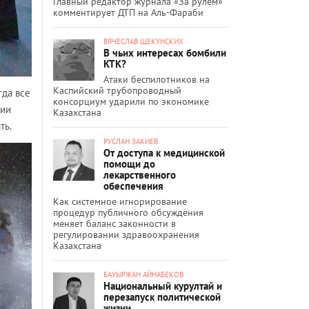
Главный редактор журнала «За рулём»
комментирует ДТП на Аль-Фараби
ВЯЧЕСЛАВ ЩЕКУНСКИХ
В чьих интересах бомбили
КТК?
Атаки беспилотников на
Каспийский трубопроводный
гда все
консорциум ударили по экономике
рии
Казахстана
ть.
РУСЛАН ЗАКИЕВ
От доступа к медицинской
помощи до
лекарственного
обеспечения
Как системное игнорирование
процедур публичного обсуждения
меняет баланс законности в
регулировании здравоохранения
Казахстана
БАУЫРЖАН АЙНАБЕКОВ
Национальный курултай и
перезапуск политической
жизни