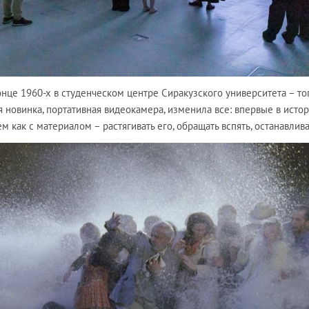
нце 1960-х в студенческом центре Сиракузского университета – то
я новинка, портативная видеокамера, изменила все: впервые в исто
 как с материалом – растягивать его, обращать вспять, останавлива