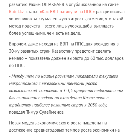
развитию Рахим ОШАКБАЕВ в опубликованной на сайте
Ratel.kz
статье
«Как ВВП натянули на ППС»
раскритиковал
чиновников за эту маленькую хитрость, отметив, что такой
метод подсчета – всего лишь уловка, дабы выглядеть
более успешными, чем есть на деле.
Впрочем, даже исходя из ВВП на ППС, для вхождения в
30-ку развитых стран Казахстану предстоит сделать
немало – показатель должен вырасти до 60 тыс. долларов
по ППС.
- Между тем, по нашим расчетам, показатели текущего
макропрогноза с ежегодными темпами роста
казахстанской экономики в 3-3,5 процента недостаточны
для выполнения задачи по вхождению Казахстана в
тридцатку наиболее развитых стран к 2050 году,
-
поведал Тимур Сулейменов.
Новая модель экономического роста нацелена на
достижение среднегодовых темпов роста экономики на