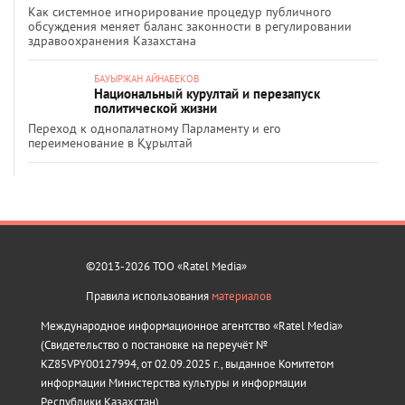
Как системное игнорирование процедур публичного
обсуждения меняет баланс законности в регулировании
здравоохранения Казахстана
БАУЫРЖАН АЙНАБЕКОВ
Национальный курултай и перезапуск
политической жизни
Переход к однопалатному Парламенту и его
переименование в Құрылтай
©2013-2026 ТОО «Ratel Media»
Правила использования
материалов
Международное информационное агентство «Ratel Media»
(Свидетельство о постановке на переучёт №
KZ85VPY00127994, от 02.09.2025 г., выданное Комитетом
информации Министерства культуры и информации
Республики Казахстан).