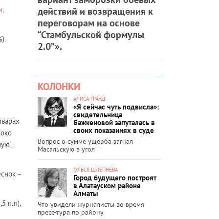
действий и возвращения к
,
переговорам на основе
“Стамбульской формулы
).
2.0”».
КОЛОНКИ
АЛИСА ГРАНД
«Я сейчас чуть подвисла»:
свидетельница
оварах
Бажкеновой запуталась в
своих показаниях в суде
локо
Вопрос о сумме ущерба загнал
ную –
Масальскую в угол
ОЛЕСЯ ШЛЕПНЕВА
еснок –
Город будущего построят
в Алатауском районе
Алматы
 п.п),
Что увидели журналисты во время
пресс-тура по району