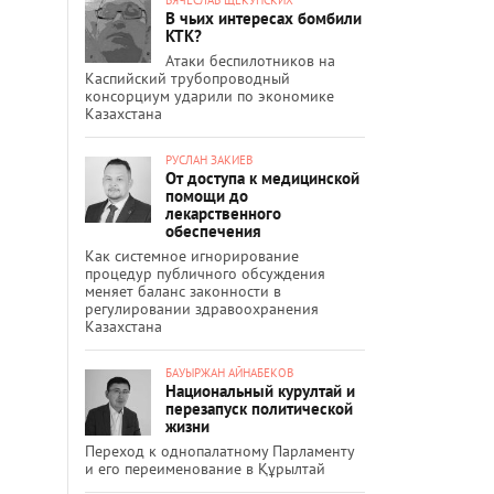
В чьих интересах бомбили
КТК?
Атаки беспилотников на
Каспийский трубопроводный
консорциум ударили по экономике
Казахстана
РУСЛАН ЗАКИЕВ
От доступа к медицинской
помощи до
лекарственного
обеспечения
Как системное игнорирование
процедур публичного обсуждения
меняет баланс законности в
регулировании здравоохранения
Казахстана
БАУЫРЖАН АЙНАБЕКОВ
Национальный курултай и
перезапуск политической
жизни
Переход к однопалатному Парламенту
и его переименование в Құрылтай