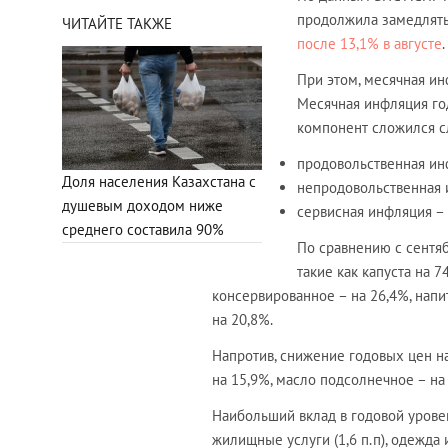
продолжила замедлять
ЧИТАЙТЕ ТАКЖЕ
после 13,1% в августе
.
При этом, месячная ин
Месячная инфляция год
компонент сложился 
продовольственная инф
Доля населения Казахстана с
непродовольственная 
душевым доходом ниже
сервисная инфляция – 
среднего составила 90%
По сравнению с сентя
такие как капуста на 7
консервированное – на 26,4%, напи
на 20,8%.
Напротив, снижение годовых цен на
на 15,9%, масло подсолнечное – на
Наибольший вклад в годовой уровен
жилищные услуги (1,6 п.п), одежда и 