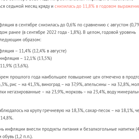
ся седьмой месяц кряду и
снизилась до 11,8% в годовом выражении
фляция в сентябре снизилась до 0,6% по сравнению с августом (0,7%
ом ранее (в сентябре 2022 года - 1,8%). В целом, годовой уровень
следующим образом:
ляция – 11,4% (12,4% в августе)
инфляция – 12,1% (13,5%)
11,9% (13,6%).
брем прошлого года наибольшее повышение цен отмечено в продт
4,3%, рис – на 41,3%, виноград – на 37,9%, апельсины – на 32,8%, мо
тки негазированные – на 23,9%, морковь – на 23,4%, воду минераль
блюдалось на крупу гречневую на 18,3%, сахар-песок – на 18,1%, ч
 14,8%.
ь инфляции внесли продукты питания и безалкогольные напитки (4,5
обувь (1,2 п.п.).