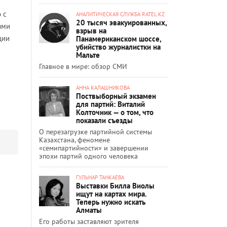
 с
АНАЛИТИЧЕСКАЯ СЛУЖБА RATEL.KZ
20 тысяч эвакуированных,
ами
взрыв на
ции
Панамериканском шоссе,
убийство журналистки на
Мальте
Главное в мире: обзор СМИ
АННА КАЛАШНИКОВА
Поствыборный экзамен
для партий: Виталий
Колточник — о том, что
показали съезды
О перезагрузке партийной системы
Казахстана, феномене
«семипартийности» и завершении
эпохи партий одного человека
ГУЛЬНАР ТАНКАЕВА
Выставки Билла Виолы
ищут на картах мира.
Теперь нужно искать
Алматы
Его работы заставляют зрителя