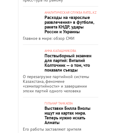
АНАЛИТИЧЕСКАЯ СЛУЖБА RATEL.KZ
Расходы на «взрослые
развлечения» в футболе,
ракета КНДР, удары
России и Украины
Главное в мире: обзор СМИ
АННА КАЛАШНИКОВА
Поствыборный экзамен
для партий: Виталий
Колточник — о том, что
показали съезды
О перезагрузке партийной системы
Казахстана, феномене
«семипартийности» и завершении
эпохи партий одного человека
ГУЛЬНАР ТАНКАЕВА
Выставки Билла Виолы
ищут на картах мира.
Теперь нужно искать
Алматы
Его работы заставляют зрителя