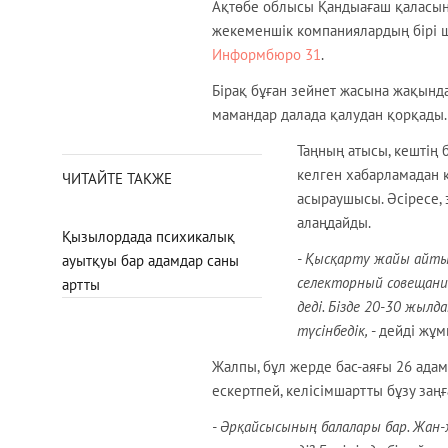
Ақтөбе облысы Қандыағаш қаласынд
жекеменшік компаниялардың бірі ш
Информбюро 31
.
Бірақ бұған зейнет жасына жақында
мамандар далада қалудан қорқады.
Таңның атысы, кештің б
келген хабарламадан ке
ЧИТАЙТЕ ТАКЖЕ
асыраушысы. Әсіресе, 
алаңдайды.
Қызылордада психикалық
- Қысқарту жайы айтыл
ауытқуы бар адамдар саны
селекторный совещание 
артты
деді. Бізде 20-30 жылд
түсінбедік,
- дейді жұ
Жалпы, бұл жерде бас-аяғы 26 ада
ескертпей, келісімшартты бұзу заң
- Әрқайсысының балалары бар. Жан-ж