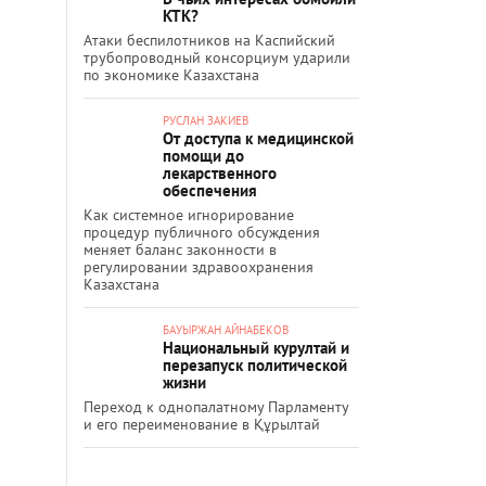
КТК?
Атаки беспилотников на Каспийский
трубопроводный консорциум ударили
по экономике Казахстана
РУСЛАН ЗАКИЕВ
От доступа к медицинской
помощи до
лекарственного
обеспечения
Как системное игнорирование
процедур публичного обсуждения
меняет баланс законности в
регулировании здравоохранения
Казахстана
БАУЫРЖАН АЙНАБЕКОВ
Национальный курултай и
перезапуск политической
жизни
Переход к однопалатному Парламенту
и его переименование в Құрылтай