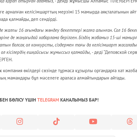
ққа қарап отырған адамбыз,
- дейді жұмысшы Алпамыс ТІЛЕУБЕРГЕН
туге арналған келісімшарттың мерзімі 15 мамырда аяқталатынын айт
ада қалмайды, деп сендірді.
інде жалпы 16 ағымдағы жөндеу бекеттері жалға алынған. Сол 16 бек
не де жаңағыдай хабарлама берілген. Біздің жобамыз 15-ші мамырғ
ұтатын болсақ ол конкурсты, сіздермен тағы да келісімшарт жасалады
 ол кісілердің ешқайсысы жұмыссыз қалмайды,
- деді “Деповской серв
ЕРГЕН.
компания өкілдері сөзінде тұрмаса құзырлы органдарға хат жазба
ның мамандары бұл мәселеге араласа алмайтындарын айтады.
БЕН БӨЛІСУ ҮШІН
TELEGRAM
КАНАЛЫМЫЗ БАР!