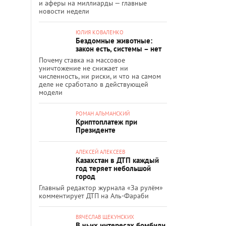
и аферы на миллиарды — главные
новости недели
ЮЛИЯ КОВАЛЕНКО
Бездомные животные:
закон есть, системы – нет
Почему ставка на массовое
уничтожение не снижает ни
численность, ни риски, и что на самом
деле не сработало в действующей
модели
РОМАН АЛЬМАНСКИЙ
Криптоплатеж при
Президенте
АЛЕКСЕЙ АЛЕКСЕЕВ
Казахстан в ДТП каждый
год теряет небольшой
город
Главный редактор журнала «За рулём»
комментирует ДТП на Аль-Фараби
ВЯЧЕСЛАВ ЩЕКУНСКИХ
В чьих интересах бомбили