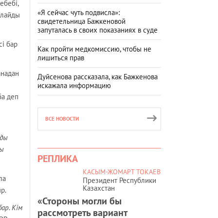
ебебі,
«Я сейчас чуть подвисла»:
рлайды
свидетельница Бажкеновой
запуталась в своих показаниях в суде
сі бар
Как пройти медкомиссию, чтобы не
лишиться прав
анадан
Дуйсенова рассказала, как Бажкенова
искажала информацию
ба деп
ВСЕ НОВОСТИ
йды
ды
РЕПЛИКА
КАСЫМ-ЖОМАРТ ТОКАЕВ
ла
Президент Республики
Казахстан
р.
«Стороны могли бы
ар. Кім
рассмотреть вариант