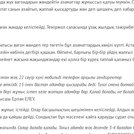
а жүк вагондарын жөндейтін азаматтар жұмыссыз қалуы мүмкін. С
тат санын азайтып, жаппай қысқартуды жөн деп шешкен, деп хаба
ған жандар келіспейді. Теміржол саласында ұзақ жылдық тәжірибе
атысы вагон жөндеп тер төгетін бұл азаматтардың көңілі күпті. Аст
йін көбінің дегбірі қашқан. Өйткені, барлығы бір-бір үйдің жалғыз
зейнет жасына жақындағандар екі қолға бір күрек таппай қаламыз 
ған жоқ 22 сәуір күні мобильді телефон арқылы гендиректор
өткізді. 15-інен бастап адамдар қысқарады деді. Түнгі смена болма
ан бері жұмыс істеп келе жатқан адамдар бар. Қалай болады, не бола
мысшы Ерлан ЕЛЕУ.
м жұмыс істейді. Олар басшылықтың шешімімен келіспейді. Алдын а
ға да қайшы дейді. Сондықтан бұл мәселені қайта қарауды сұрап оты
ағында. Солар далада қалады. Тоғыз адамда жоқ дегенде 3-4 баладан б