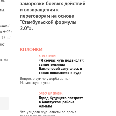
ОВ.
заморозки боевых действий
и возвращения к
ты.
переговорам на основе
“Стамбульской формулы
еттегі
2.0”».
а дейін
 31-ші
ис”
КОЛОНКИ
АЛИСА ГРАНД
қ. Ал
«Я сейчас чуть подвисла»:
свидетельница
Бажкеновой запуталась в
своих показаниях в суде
Вопрос о сумме ущерба загнал
Масальскую в угол
ОЛЕСЯ ШЛЕПНЕВА
Город будущего построят
в Алатауском районе
Алматы
Что увидели журналисты во время
пресс-тура по району