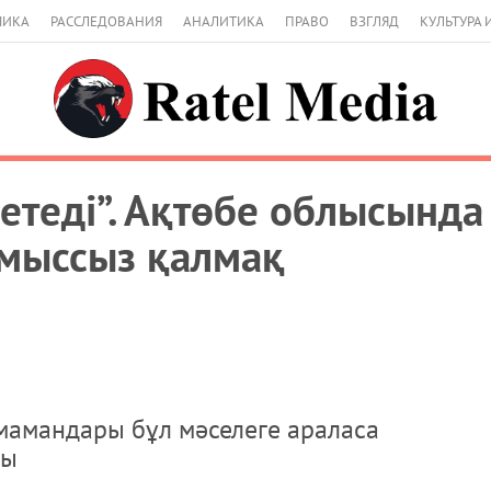
МИКА
РАССЛЕДОВАНИЯ
АНАЛИТИКА
ПРАВО
ВЗГЛЯД
КУЛЬТУРА 
 етеді”. Ақтөбе облысында
ұмыссыз қалмақ
амандары бұл мәселеге араласа
ды