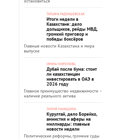
остановиться
ТАТЬЯНА РАДЗИШЕВСКАЯ
Итоги недели в
Казахстане: дело
дольщиков, рейды МВД,
громкий приговор и
победы боксёров
Главные новости Казахстана и мира
выпуске
ИРИНА МИРОНОВА
Дубай после бума: стоит
ли казахстанцам
инвестировать в ОАЭ в
2026 году
Главное преимущество недвижимости –
наличие реального актива
ЛИЛИЯ МАНЬШИНА
Курултай, дело Борейко,
амнистия и аферы на
миллиарды: главные
новости недели
Политические реформы, громкие суды