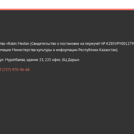
о «Ratel Media» (Свидетельство о постановке на переучёт № KZ85VPY0012799
рмации Министерства культуры и информации Республики Казахстан).
 ул. Муратбаева, здание 23, 225 офис, БЦ Дарын
7 (727) 970-96-68