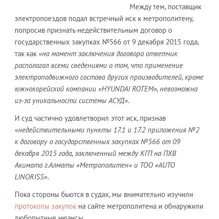
Между тем, поставщик
электропоездов подал встречный иск к метрополитену,
попросив признать недействительным договор о
государственных закупках №566 от 9 декабря 2015 года,
так как «
на момент заключения договора ответчик
располагал всеми сведениями о том, что применение
электроподвижного состава других производителей, кроме
южнокорейской компании «HYUNDAI ROTEM», невозможна
из-за уникальности системы АСУД
».
И суд частично удовлетворил этот иск, признав
«
недействительными пункты 17.1 и 17.2 приложения №2
к договору о государственных закупках №566 от 09
декабря 2015 года, заключенный между КГП на ПХВ
Акимата г.Алматы «Метрополитен» и ТОО «AUTO
LINORISS
».
Пока стороны бьются в судах, мы внимательно изучили
протоколы закупок
на сайте метрополитена и обнаружили
любопытные нюансы.