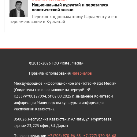
Национальный курултай и перезапуск
политической жизни
Переход к однопалатному Парламенту и его
переименование в Құрылтай
©2013-2026 ТОО «Ratel Media»
Правила использования
материалов
Международное информационное агентство «Ratel Media»
(Свидетельство о постановке на переучёт №
KZ85VPY00127994, от 02.09.2025 г., выданное Комитетом
информации Министерства культуры и информации
Республики Казахстан).
050026, Республика Казахстан, г. Алматы, ул. Муратбаева,
здание 23, 225 офис, БЦ Дарын
Телефон редакции:
+7 (708) 970-96-68
;
+7 (727) 970-96-68