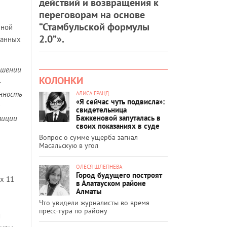
действий и возвращения к
переговорам на основе
“Стамбульской формулы
нной
2.0”».
данных
ршении
КОЛОНКИ
-
нность
АЛИСА ГРАНД
«Я сейчас чуть подвисла»:
свидетельница
Бажкеновой запуталась в
тиции
своих показаниях в суде
Вопрос о сумме ущерба загнал
Масальскую в угол
ОЛЕСЯ ШЛЕПНЕВА
Город будущего построят
х 11
в Алатауском районе
Алматы
Что увидели журналисты во время
пресс-тура по району
й