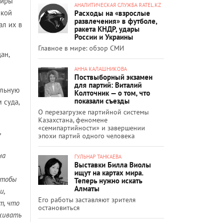
тиры
АНАЛИТИЧЕСКАЯ СЛУЖБА RATEL.KZ
ской
Расходы на «взрослые
развлечения» в футболе,
ал их в
ракета КНДР, удары
России и Украины
Главное в мире: обзор СМИ
ан,
АННА КАЛАШНИКОВА
Поствыборный экзамен
для партий: Виталий
альную
Колточник — о том, что
показали съезды
 суда,
О перезагрузке партийной системы
Казахстана, феномене
«семипартийности» и завершении
,
эпохи партий одного человека
на
ГУЛЬНАР ТАНКАЕВА
Выставки Билла Виолы
ищут на картах мира.
Чтобы
Теперь нужно искать
Алматы
и,
Его работы заставляют зрителя
т, что
остановиться
еживать