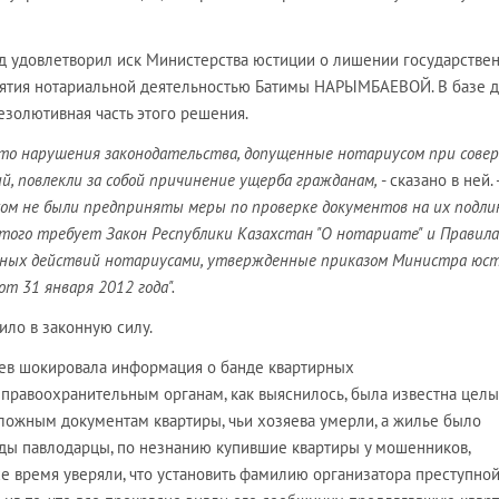
суд удовлетворил иск Министерства юстиции о лишении государстве
нятия нотариальной деятельностью Батимы НАРЫМБАЕВОЙ. В базе 
езолютивная часть этого решения.
 что нарушения законодательства, допущенные нотариусом при сове
, повлекли за собой причинение ущерба гражданам,
- сказано в ней. 
сом не были предприняты меры по проверке документов на их подли
этого требует Закон Республики Казахстан "О нотариате" и Правила
ных действий нотариусами, утвержденные приказом Министра юс
т 31 января 2012 года".
ило в законную силу.
цев шокировала информация о банде квартирных
 правоохранительным органам, как выяснилось, была известна целы
дложным документам квартиры, чьи хозяева умерли, а жилье было
оды павлодарцы, по незнанию купившие квартиры у мошенников,
е время уверяли, что установить фамилию организатора преступно