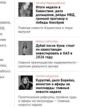
тель
ТАТЬЯНА РАДЗИШЕВСКАЯ
Итоги недели в
Казахстане: дело
дольщиков, рейды МВД,
громкий приговор и
победы боксёров
новили,
Главные новости Казахстана и мира
ЕВ.
выпуске
но
ения
ИРИНА МИРОНОВА
ного
Дубай после бума: стоит
ли казахстанцам
инвестировать в ОАЭ в
2026 году
ов
Главное преимущество недвижимости –
тах,
наличие реального актива
подписи
ЛИЛИЯ МАНЬШИНА
ных
Курултай, дело Борейко,
амнистия и аферы на
миллиарды: главные
новости недели
Политические реформы, громкие суды
и аферы на миллиарды — главные
новости недели