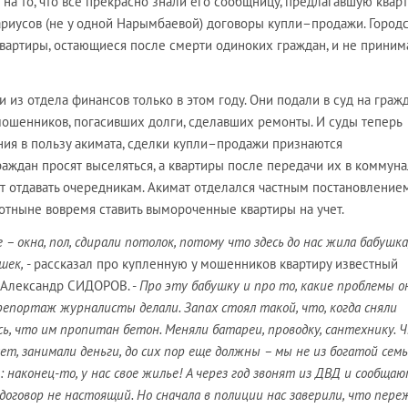
на то, что все прекрасно знали его сообщницу, предлагавшую квар
риусов (не у одной Нарымбаевой) договоры купли–продажи. Город
 квартиры, остающиеся после смерти одиноких граждан, и не приним
и из отдела финансов только в этом году. Они подали в суд на гражд
мошенников, погасивших долги, сделавших ремонты. И суды теперь
ния в пользу акимата, сделки купли–продажи признаются
аждан просят выселяться, а квартиры после передачи их в коммун
 отдавать очередникам. Акимат отделался частным постановлением
отныне вовремя ставить вымороченные квартиры на учет.
– окна, пол, сдирали потолок, потому что здесь до нас жила бабушка
шек,
- рассказал про купленную у мошенников квартиру известный
 Александр СИДОРОВ. -
Про эту бабушку и про то, какие проблемы о
 репортаж журналисты делали. Запах стоял такой, что, когда сняли
сь, что им пропитан бетон. Меняли батареи, проводку, сантехнику. 
ет, занимали деньги, до сих пор еще должны – мы не из богатой семь
: наконец-то, у нас свое жилье! А через год звонят из ДВД и сообщаю
договор не настоящий. Но сначала в полиции нас заверили, что пер