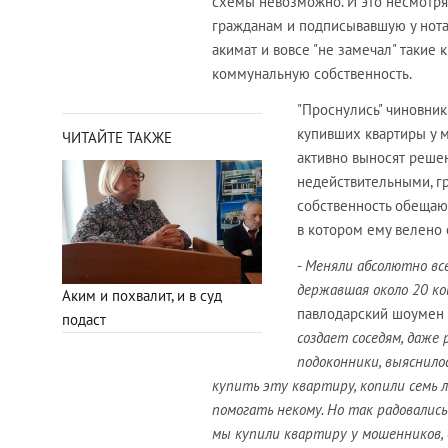
схемы невозможно. И это несмотря 
гражданам и подписывавшую у нота
акимат и вовсе "не замечал" такие
коммунальную собственность.
"Проснулись" чиновник
купивших квартиры у 
ЧИТАЙТЕ ТАКЖЕ
активно выносят реше
недействительными, гр
собственность обещают
в котором ему велено 
-
Меняли абсолютно все 
державшая около 20 ко
Аким и похвалит, и в суд
павлодарский шоумен
подаст
создает соседям, даже
подоконники, выяснило
купить эту квартиру, копили семь л
помогать некому. Но так радовались
мы купили квартиру у мошенников, 