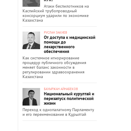
Атаки беспилотников на
Каспийский трубопроводный
консорциум ударили по экономике
Казахстана
РУСЛАН ЗАКИЕВ
От доступа к медицинской
помощи до
лекарственного
обеспечения
Как системное игнорирование
процедур публичного обсуждения
меняет баланс законности в
регулировании здравоохранения
Казахстана
БАУЫРЖАН АЙНАБЕКОВ
Национальный курултай и
перезапуск политической
жизни
Переход к однопалатному Парламенту
и его переименование в Құрылтай