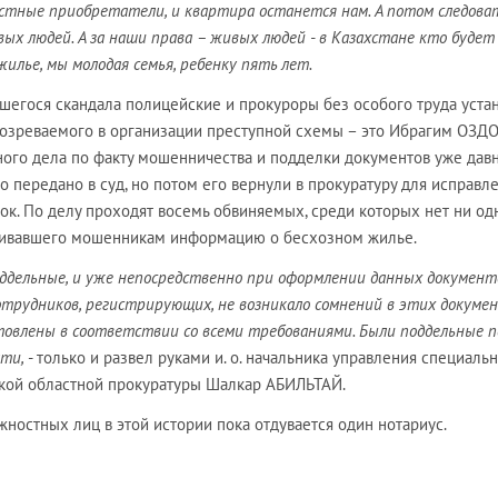
естные приобретатели, и квартира останется нам. А потом следова
вых людей. А за наши права – живых людей - в Казахстане кто будет
илье, мы молодая семья, ребенку пять лет.
вшегося скандала полицейские и прокуроры без особого труда уста
озреваемого в организации преступной схемы – это Ибрагим ОЗДО
ного дела по факту мошенничества и подделки документов уже дав
 передано в суд, но потом его вернули в прокуратуру для исправл
к. По делу проходят восемь обвиняемых, среди которых нет ни од
ливавшего мошенникам информацию о бесхозном жилье.
оддельные, и уже непосредственно при оформлении данных документ
отрудников, регистрирующих, не возникало сомнений в этих докумен
товлены в соответствии со всеми требованиями. Были поддельные 
ати,
- только и развел руками и. о. начальника управления специаль
кой областной прокуратуры Шалкар АБИЛЬТАЙ.
лжностных лиц в этой истории пока отдувается один нотариус.