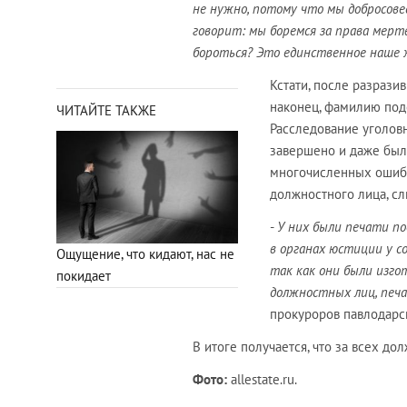
не нужно, потому что мы добросов
говорит: мы боремся за права мерт
бороться? Это единственное наше ж
Кстати, после разрази
наконец, фамилию под
ЧИТАЙТЕ ТАКЖЕ
Расследование уголов
завершено и даже было
многочисленных ошибо
должностного лица, с
-
У них были печати п
в органах юстиции у с
Ощущение, что кидают, нас не
так как они были изго
покидает
должностных лиц, печ
прокуроров павлодарс
В итоге получается, что за всех до
Фото:
allestate.ru.