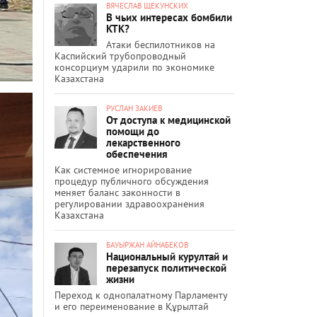
ВЯЧЕСЛАВ ЩЕКУНСКИХ
В чьих интересах бомбили
КТК?
Атаки беспилотников на
Каспийский трубопроводный
консорциум ударили по экономике
Казахстана
РУСЛАН ЗАКИЕВ
От доступа к медицинской
помощи до
лекарственного
обеспечения
Как системное игнорирование
процедур публичного обсуждения
меняет баланс законности в
регулировании здравоохранения
Казахстана
БАУЫРЖАН АЙНАБЕКОВ
Национальный курултай и
перезапуск политической
жизни
Переход к однопалатному Парламенту
и его переименование в Құрылтай