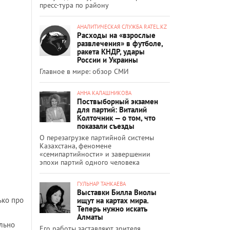
пресс-тура по району
АНАЛИТИЧЕСКАЯ СЛУЖБА RATEL.KZ
Расходы на «взрослые
развлечения» в футболе,
ракета КНДР, удары
России и Украины
Главное в мире: обзор СМИ
АННА КАЛАШНИКОВА
Поствыборный экзамен
для партий: Виталий
Колточник — о том, что
показали съезды
О перезагрузке партийной системы
Казахстана, феномене
«семипартийности» и завершении
эпохи партий одного человека
ГУЛЬНАР ТАНКАЕВА
Выставки Билла Виолы
ько про
ищут на картах мира.
Теперь нужно искать
Алматы
ольно
Его работы заставляют зрителя