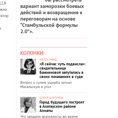
12,8
вариант заморозки боевых
лжно
действий и возвращения к
ектор
переговорам на основе
“Стамбульской формулы
е
2.0”».
КОЛОНКИ
АЛИСА ГРАНД
«Я сейчас чуть подвисла»:
свидетельница
Бажкеновой запуталась в
своих показаниях в суде
Вопрос о сумме ущерба загнал
Масальскую в угол
ОЛЕСЯ ШЛЕПНЕВА
Город будущего построят
в Алатауском районе
Алматы
Что увидели журналисты во время