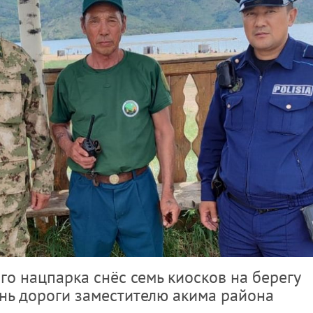
го нацпарка снёс семь киосков на берегу
нь дороги заместителю акима района