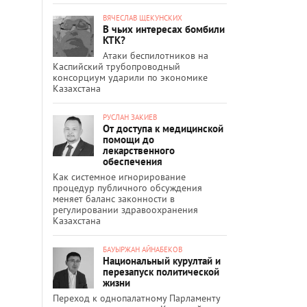
ВЯЧЕСЛАВ ЩЕКУНСКИХ
В чьих интересах бомбили
КТК?
Атаки беспилотников на
Каспийский трубопроводный
консорциум ударили по экономике
Казахстана
РУСЛАН ЗАКИЕВ
От доступа к медицинской
помощи до
лекарственного
обеспечения
Как системное игнорирование
процедур публичного обсуждения
меняет баланс законности в
регулировании здравоохранения
Казахстана
БАУЫРЖАН АЙНАБЕКОВ
Национальный курултай и
перезапуск политической
жизни
Переход к однопалатному Парламенту