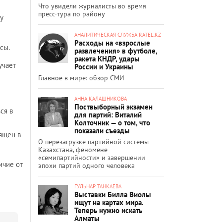
Что увидели журналисты во время
пресс-тура по району
у
АНАЛИТИЧЕСКАЯ СЛУЖБА RATEL.KZ
Расходы на «взрослые
сы.
развлечения» в футболе,
ракета КНДР, удары
учает
России и Украины
Главное в мире: обзор СМИ
АННА КАЛАШНИКОВА
Поствыборный экзамен
ся в
для партий: Виталий
Колточник — о том, что
показали съезды
ящен в
О перезагрузке партийной системы
Казахстана, феномене
«семипартийности» и завершении
ичие от
эпохи партий одного человека
ГУЛЬНАР ТАНКАЕВА
Выставки Билла Виолы
ищут на картах мира.
Теперь нужно искать
Алматы