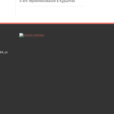
и его переименование в Құрылтай
4, от