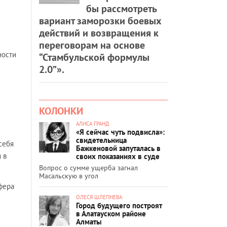
бы рассмотреть
вариант заморозки боевых
действий и возвращения к
переговорам на основе
ности
“Стамбульской формулы
2.0”».
КОЛОНКИ
АЛИСА ГРАНД
«Я сейчас чуть подвисла»:
свидетельница
себя
Бажкеновой запуталась в
 в
своих показаниях в суде
Вопрос о сумме ущерба загнал
Масальскую в угол
фера
ОЛЕСЯ ШЛЕПНЕВА
Город будущего построят
в Алатауском районе
Алматы