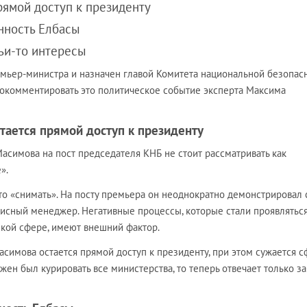
прямой доступ к президенту
анность Елбасы
чьи-то интересы
ьер-министра и назначен главой Комитета национальной безопас
рокомментировать это политическое событие эксперта Максима
стается прямой доступ к президенту
асимова на пост председателя КНБ не стоит рассматривать как
».
что «снимать». На посту премьера он неоднократно демонстрировал 
зисный менеджер. Негативные процессы, которые стали проявляться
кой сфере, имеют внешний фактор.
асимова остается прямой доступ к президенту, при этом сужается с
жен был курировать все министерства, то теперь отвечает только за