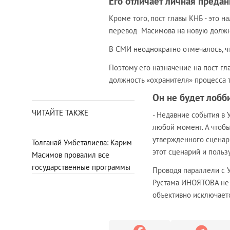
Его отличает личная предан
Кроме того, пост главы КНБ - это 
перевод Масимова на новую должн
В СМИ неоднократно отмечалось, ч
Поэтому его назначение на пост гл
должность «охранителя» процесса т
Он не будет лобб
ЧИТАЙТЕ ТАКЖЕ
- Недавние события в 
любой момент. А чтоб
утвержденного сценари
Толганай Умбеталиева: Карим
этот сценарий и поль
Масимов провалил все
государственные программы
Проводя параллели с У
Рустама ИНОЯТОВА не 
объективно исключает