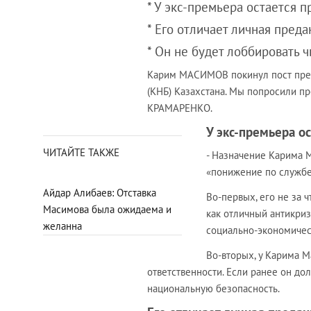
* У экс-премьера остается 
* Его отличает личная пред
* Он не будет лоббировать 
Карим МАСИМОВ покинул пост прем
(КНБ) Казахстана. Мы попросили п
КРАМАРЕНКО.
У экс-премьера о
ЧИТАЙТЕ ТАКЖЕ
- Назначение Карима М
«понижение по службе
Айдар Алибаев: Отставка
Во-первых, его не за 
Масимова была ожидаема и
как отличный антикри
желанна
социально-экономичес
Во-вторых, у Карима М
ответственности. Если ранее он дол
национальную безопасность.