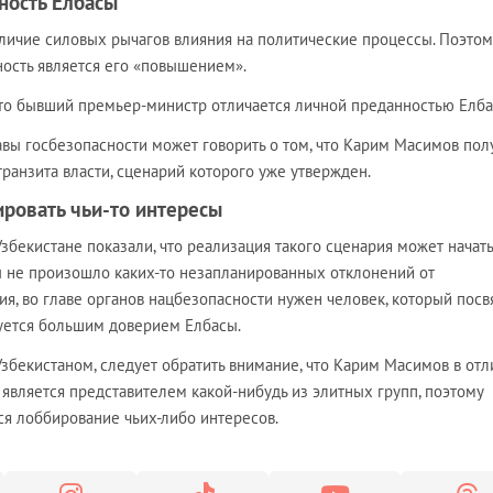
ность Елбасы
наличие силовых рычагов влияния на политические процессы. Поэтом
ость является его «повышением».
то бывший премьер-министр отличается личной преданностью Елба
авы госбезопасности может говорить о том, что Карим Масимов пол
ранзита власти, сценарий которого уже утвержден.
ировать чьи-то интересы
Узбекистане показали, что реализация такого сценария может начать
ы не произошло каких-то незапланированных отклонений от
я, во главе органов нацбезопасности нужен человек, который посв
зуется большим доверием Елбасы.
збекистаном, следует обратить внимание, что Карим Масимов в отл
является представителем какой-нибудь из элитных групп, поэтому
ся лоббирование чьих-либо интересов.