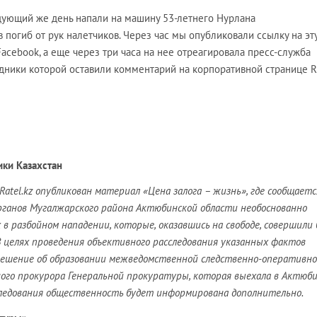
едующий же день напали на машину 53-летнего Нурлана
гиб от рук налетчиков. Через час мы опубликовали ссылку на эт
Facebook, а еще через три часа на нее отреагировала пресс-служба
удники которой оставили комментарий на корпоративной странице Ra
ики Казахстан
atel.kz опубликован материал «Цена залога – жизнь», где сообщаетс
ганов Мугалжарского района Актюбинской области необоснованно
в разбойном нападении, которые, оказавшись на свободе, совершили 
 целях проведения объективного расследования указанных фактов
ешение об образовании межведомственной следственно-оперативн
ного прокурора Генеральной прокуратуры, которая выехала в Актюб
следования общественность будет информирована дополнительно.