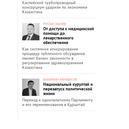
Каспийский трубопроводный
консорциум ударили по экономике
Казахстана
РУСЛАН ЗАКИЕВ
От доступа к медицинской
помощи до
лекарственного
обеспечения
Как системное игнорирование
процедур публичного обсуждения
меняет баланс законности в
регулировании здравоохранения
Казахстана
БАУЫРЖАН АЙНАБЕКОВ
Национальный курултай и
перезапуск политической
жизни
Переход к однопалатному Парламенту
и его переименование в Құрылтай