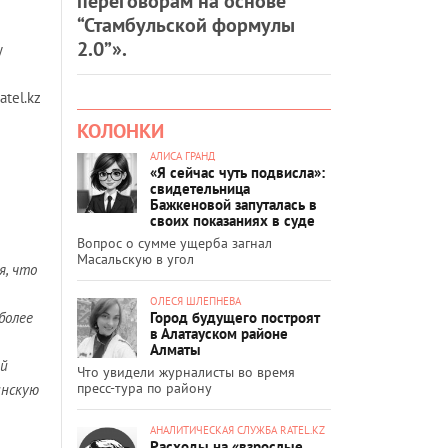
переговорам на основе
“Стамбульской формулы
2.0”».
у
tel.kz
КОЛОНКИ
АЛИСА ГРАНД
«Я сейчас чуть подвисла»:
свидетельница
Бажкеновой запуталась в
своих показаниях в суде
Вопрос о сумме ущерба загнал
Масальскую в угол
я, что
ОЛЕСЯ ШЛЕПНЕВА
Город будущего построят
более
в Алатауском районе
Алматы
ой
Что увидели журналисты во время
пресс-тура по району
инскую
АНАЛИТИЧЕСКАЯ СЛУЖБА RATEL.KZ
Расходы на «взрослые