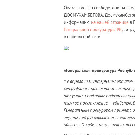
Оказавшись на свободе, они на сл
ДОСМУХАМБЕТОВА. Досмухамбетов по
информацию
на нашей странице
в 
Генеральной прокуратуры РК
, сотр
в социальной сети.
«Генеральная прокуратура Республ
19 апреля т.г. интернет-порталом R
сотрудники правоохранительных ор
отпустили под залог подозреваемых 
тяжкое преступление – убийство. В
Генеральным прокурором принято р
группы под руководством специаль
область. О ходе и результатах рас