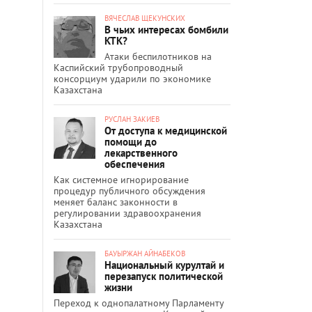
ВЯЧЕСЛАВ ЩЕКУНСКИХ
В чьих интересах бомбили
КТК?
Атаки беспилотников на
Каспийский трубопроводный
консорциум ударили по экономике
Казахстана
РУСЛАН ЗАКИЕВ
От доступа к медицинской
помощи до
лекарственного
обеспечения
Как системное игнорирование
процедур публичного обсуждения
меняет баланс законности в
регулировании здравоохранения
Казахстана
БАУЫРЖАН АЙНАБЕКОВ
Национальный курултай и
перезапуск политической
жизни
Переход к однопалатному Парламенту