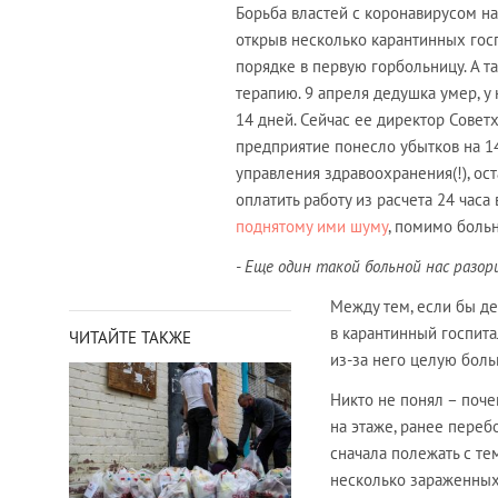
Борьба властей с коронавирусом нап
открыв несколько карантинных гос
порядке в первую горбольницу. А 
терапию. 9 апреля дедушка умер, у
14 дней. Сейчас ее директор Совет
предприятие понесло убытков на 1
управления здравоохранения(!), о
оплатить работу из расчета 24 часа
поднятому ими шуму
, помимо боль
- Еще один такой больной нас разор
Между тем, если бы де
в карантинный госпита
ЧИТАЙТЕ ТАКЖЕ
из-за него целую боль
Никто не понял – поч
на этаже, ранее переб
сначала полежать с те
несколько зараженных