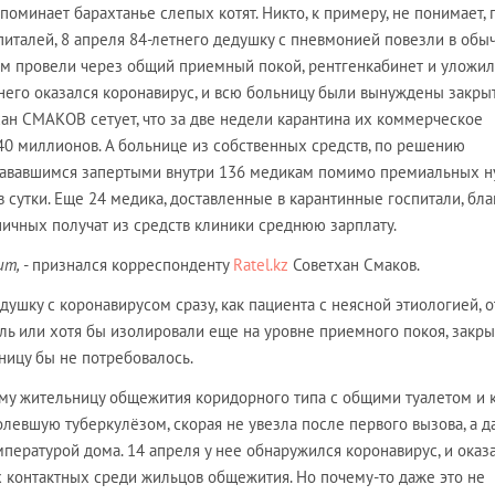
оминает барахтанье слепых котят. Никто, к примеру, не понимает, 
питалей, 8 апреля 84-летнего дедушку с пневмонией повезли в обы
там провели через общий приемный покой, рентгенкабинет и уложил
 него оказался коронавирус, и всю больницу были вынуждены закрыт
хан СМАКОВ сетует, что за две недели карантина их коммерческое
40 миллионов. А больнице из собственных средств, по решению
стававшимся запертыми внутри 136 медикам помимо премиальных 
 в сутки. Еще 24 медика, доставленные в карантинные госпитали, бл
ничных получат из средств клиники среднюю зарплату.
ит,
- признался корреспонденту
Ratel.kz
Советхан Смаков.
душку с коронавирусом сразу, как пациента с неясной этиологией, 
ль или хотя бы изолировали еще на уровне приемного покоя, закры
ницу бы не потребовалось.
ему жительницу общежития коридорного типа с общими туалетом и 
олевшую туберкулёзом, скорая не увезла после первого вызова, а д
мпературой дома. 14 апреля у нее обнаружился коронавирус, и оказ
 контактных среди жильцов общежития. Но почему-то даже это не