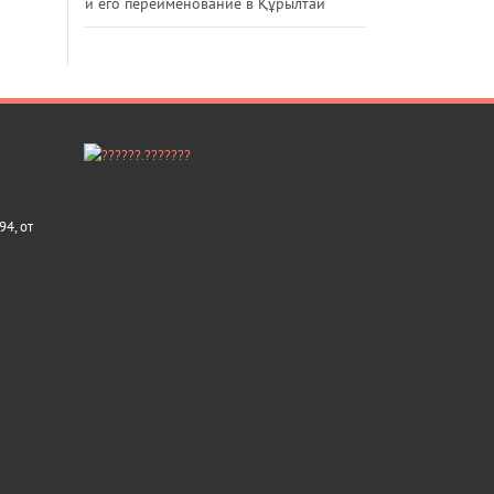
и его переименование в Құрылтай
4, от