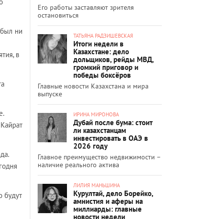
о
Его работы заставляют зрителя
остановиться
 был ни
ТАТЬЯНА РАДЗИШЕВСКАЯ
Итоги недели в
Казахстане: дело
тия, в
дольщиков, рейды МВД,
громкий приговор и
победы боксёров
та
Главные новости Казахстана и мира
выпуске
е.
ИРИНА МИРОНОВА
Дубай после бума: стоит
 Кайрат
ли казахстанцам
инвестировать в ОАЭ в
2026 году
да.
Главное преимущество недвижимости –
наличие реального актива
егодня
ЛИЛИЯ МАНЬШИНА
Курултай, дело Борейко,
о будут
амнистия и аферы на
миллиарды: главные
новости недели