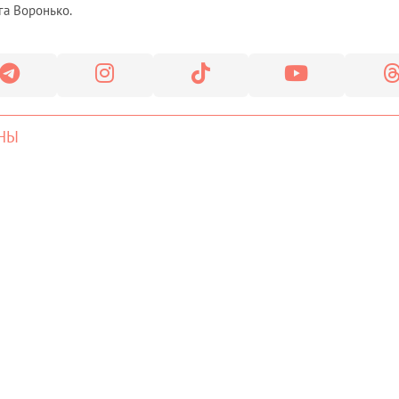
га Воронько.
НЫ