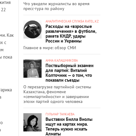
жития
Что увидели журналисты во время
пресс-тура по району
 22
АНАЛИТИЧЕСКАЯ СЛУЖБА RATEL.KZ
Расходы на «взрослые
развлечения» в футболе,
ми. Как
ракета КНДР, удары
России и Украины
ях с
Главное в мире: обзор СМИ
ым
ы пока
АННА КАЛАШНИКОВА
Поствыборный экзамен
для партий: Виталий
Колточник — о том, что
показали съезды
О перезагрузке партийной системы
тарика
Казахстана, феномене
«семипартийности» и завершении
а
эпохи партий одного человека
ГУЛЬНАР ТАНКАЕВА
Выставки Билла Виолы
го
ищут на картах мира.
Теперь нужно искать
о
Алматы