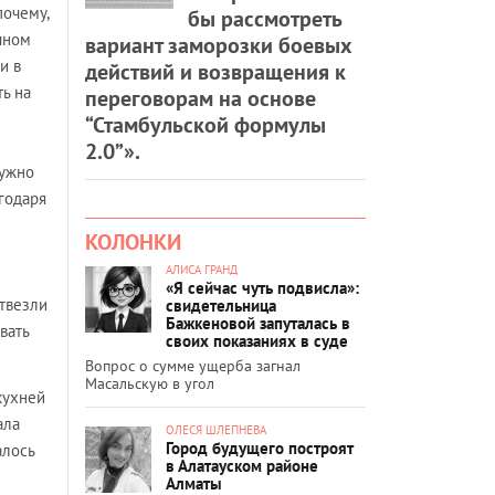
почему,
бы рассмотреть
чном
вариант заморозки боевых
и в
действий и возвращения к
ь на
переговорам на основе
“Стамбульской формулы
2.0”».
нужно
агодаря
КОЛОНКИ
АЛИСА ГРАНД
«Я сейчас чуть подвисла»:
отвезли
свидетельница
Бажкеновой запуталась в
вать
своих показаниях в суде
Вопрос о сумме ущерба загнал
Масальскую в угол
кухней
ала
ОЛЕСЯ ШЛЕПНЕВА
Город будущего построят
алось
в Алатауском районе
Алматы