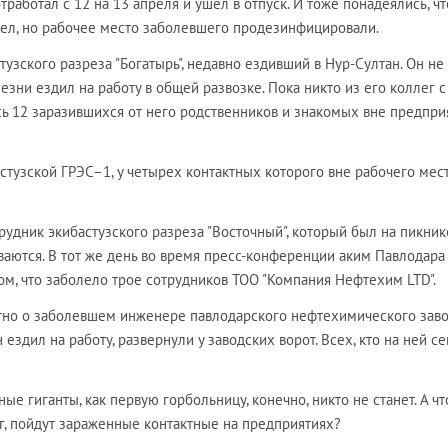
работал с 12 на 13 апреля и ушел в отпуск. И тоже понадеялись, чт
пел, но рабочее место заболевшего продезинфицировали.
тузского разреза "Богатырь", недавно ездивший в Нур-Султан. Он не
лезни ездил на работу в общей развозке. Пока никто из его коллег с
ь 12 заразившихся от него родственников и знакомых вне предприя
стузской ГРЭС–1, у четырех контактных которого вне рабочего мес
рудник экибастузского разреза "Восточный", который был на пикник
ются. В тот же день во время пресс­-конференции аким Павлодара
м, что заболело трое сотрудников ТОО "Компания Нефтехим LTD".
стно о заболевшем инженере павлодарского нефтехимического заво
н ездил на работу, развернули у заводских ворот. Всех, кто на ней с
е гиганты, как первую горбольницу, конечно, никто не станет. А чт
Бог, пойдут зараженные контактные на предприятиях?