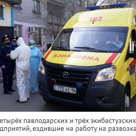
етырёх павлодарских и трёх экибастузских
приятий, ездившие на работу на развозк