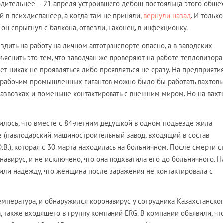
бдительнее – 21 апреля устроившего дебош постояльца этого обще
й в психдиспансер, а когда там не приняли,
вернули назад
. И только
к он спрыгнул с балкона, отвезли, наконец, в инфекционку.
ездить на работу на личном автотранспорте опасно, а в заводских
бъяснить это тем, что заводчан же проверяют на работе тепловизора
жет никак не проявляться либо проявляться не сразу. На предприяти
то рабочим промышленных гигантов можно было бы работать вахтов
 развозках и поменьше контактировать с внешним миром. Но на вахт
илось, что вместе с 84-летним дедушкой в одном подъезде жила
e (павлодарский машиностроительный завод, входящий в состав
.В.), которая с 30 марта находилась на больничном. После смерти с
навирус, и не исключено, что она подхватила его до больничного. Н
или надежду, что женщина после заражения не контактировала с
емпература, и обнаружился коронавирус у сотрудника Казахстанско
, также входящего в группу компаний ERG. В
компании объявили, чт