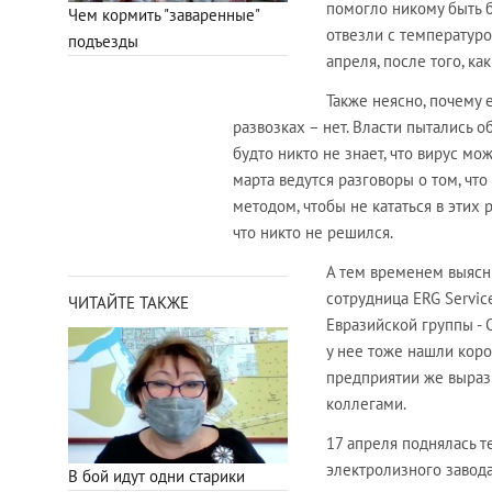
помогло никому быть 
Чем кормить "заваренные"
отвезли с температуро
подъезды
апреля, после того, ка
Также неясно, почему 
развозках – нет. Власти пытались о
будто никто не знает, что вирус мо
марта ведутся разговоры о том, ч
методом, чтобы не кататься в этих
что никто не решился.
А тем временем выясн
сотрудница ERG Servic
ЧИТАЙТЕ ТАКЖЕ
Евразийской группы - О
у нее тоже нашли коро
предприятии же выраз
коллегами.
17 апреля поднялась т
электролизного завода
В бой идут одни старики