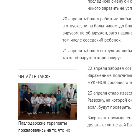
последнюю смену он от
никого заразить не ус
20 апреля заболел работник экибас
в отпуске, ни на больничном, до бо
вирусом не обнаружен, зато нашлис
том числе соседский ребенок.
21 апреля заболел сотрудник экиба
также обнаружен коронавирус.
22 апреля заболел сот
Зараженные подсчитыва
ЧИТАЙТЕ ТАКЖЕ
НУКЕНОВ сообщил о то
23 апреля стало изве
Развозку, на которой о
ехал, будут проверять.
Закрывать промышленны
Павлодарские терапевты
делать, если, не дай 
пожаловались на то, что их