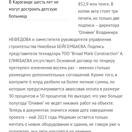
В Караганде шесть лет не
852,9 млн тенге. В
могут достроить детскую
копии акта стоит три
больницу
печати, но только две
подписи – директора
"Оливии" Владимира
НЕФЁДОВА и заместителя руководителя управления
строительства Ниязбека БЕЙСЕМБАЕВА. Подпись
представителя технадзора ТОО "Broad Mark Constraction" А.
ЕЛИКБАЕВА отсутствует. Основной договор по тендеру
претерпел изменения восемь раз – именно столько
размещено дополнительных соглашений. Кроме того, в
контракте 6 млрд разбили на более мелкие суммы, по
которым предусматривается авансовая оплата в размере
30 процентов и 50 процентов. Но выходит, что уже больше
полугода "Оливия" не ведёт никаких работ на объекте.
Теперь в документах значится новая дата завершения
проекта – май 2023 года. Медикам остаётся только
мечтать о новом оборудовании и здании, не говоря уже о
родителях, чьи дети находятся на лечении.