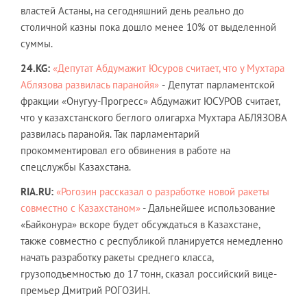
властей Астаны, на сегодняшний день реально до
столичной казны пока дошло менее 10% от выделенной
суммы.
24.KG:
«Депутат Абдумажит Юсуров считает, что у Мухтара
Аблязова развилась паранойя»
-
Депутат парламентской
фракции «Онугуу-Прогресс» Абдумажит ЮСУРОВ считает,
что у казахстанского беглого олигарха Мухтара АБЛЯЗОВА
развилась паранойя. Так парламентарий
прокомментировал его обвинения в работе на
спецслужбы Казахстана.
RIA.RU:
«Рогозин рассказал о разработке новой ракеты
совместно с Казахстаном»
- Дальнейшее использование
«Байконура» вскоре будет обсуждаться в Казахстане,
также совместно с республикой планируется немедленно
начать разработку ракеты среднего класса,
грузоподъемностью до 17 тонн, сказал российский вице-
премьер Дмитрий РОГОЗИН.