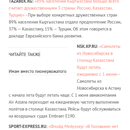
TAZABEK.KG:
«89% населения Кыргызстана больше всего
считает дружественными 3 страны: Россию, Казахстан,
Турцию»
- При выборе конкретных дружественных стран
89% населения Кыргызстана отдало предпочтение России,
37% — Казахстану, 15% — Турции. Об этом говорится в
докладе Евразийского банка развития.
NSK.KP.RU:
«Самолеты
из Новосибирска в
ЧИТАЙТЕ ТАКЖЕ
столицу Казахстана
будут летать
Имам вместо пионервожатого
ежедневно с 1 июня»
-
Самолеты из
Новосибирска в Астану
с начала лета будут летать чаще. С 1 июня авиакомпания
Air Astana переходит на ежедневную частоту выполнения
полётов в столице Казахстана. Рейсы будут обслуживаться
на воздушных судах Embraer E190.
SPORT-EXPRESS.RU:
«Флойд Мейуэзер: «В Головкине нет