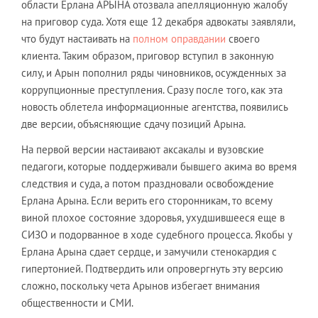
области Ерлана АРЫНА отозвала апелляционную жалобу
на приговор суда. Хотя еще 12 декабря адвокаты заявляли,
что будут настаивать на
полном оправдании
своего
клиента. Таким образом, приговор вступил в законную
силу, и Арын пополнил ряды чиновников, осужденных за
коррупционные преступления. Сразу после того, как эта
новость облетела информационные агентства, появились
две версии, объясняющие сдачу позиций Арына.
На первой версии настаивают аксакалы и вузовские
педагоги, которые поддерживали бывшего акима во время
следствия и суда, а потом праздновали освобождение
Ерлана Арына. Если верить его сторонникам, то всему
виной плохое состояние здоровья, ухудшившееся еще в
СИЗО и подорванное в ходе судебного процесса. Якобы у
Ерлана Арына сдает сердце, и замучили стенокардия с
гипертонией. Подтвердить или опровергнуть эту версию
сложно, поскольку чета Арынов избегает внимания
общественности и СМИ.