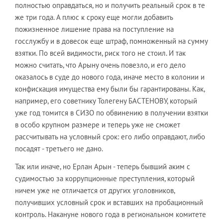
полностью оправдаться, но и получить реальный срок в те
же три года. А плюс к сроку еще могли добавить
пожизненное лишение права на поступление на
госслужбу и в довесок еще штраф, помноженный на сумму
взятки. По всей видимости, риск того не стоил. И так
можно считать, что Арыну очень повезло, и его дело
оказалось в суде до нового года, иначе место в колонии и
конфискация имущества ему были бы гарантированы. Как,
например, его советнику Толегену БАСТЕНОВУ, который
уже год томится в СИЗО по обвинению в получении взятки
в особо крупном размере и теперь уже не сможет
рассчитывать на условный срок: его либо оправдают, либо
посадят - третьего не дано.
Так или иначе, но Ерлан Арын - теперь бывший аким с
судимостью за коррупционные преступления, который
ничем уже не отличается от других уголовников,
получивших условный срок и вставших на пробационный
контроль. Накануне нового года в региональном комитете