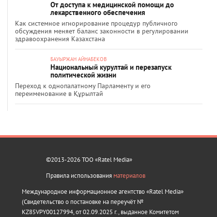
От доступа к медицинской помощи до
лекарственного обеспечения
Как системное игнорирование процедур публичного
обсуждения меняет баланс законности в регулировании
здравоохранения Казахстана
БАУЫРЖАН АЙНАБЕКОВ
Национальный курултай и перезапуск
политической жизни
Переход к однопалатному Парламенту и его
переименование в Құрылтай
©2013-2026 ТОО «Ratel Media»
Правила использования
материалов
Международное информационное агентство «Ratel Media»
(Свидетельство о постановке на переучёт №
KZ85VPY00127994, от 02.09.2025 г., выданное Комитетом