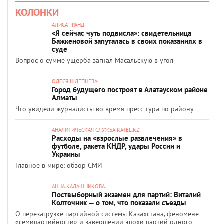
КОЛОНКИ
АЛИСА ГРАНД
«Я сейчас чуть подвисла»: свидетельница
Бажкеновой запуталась в своих показаниях в
суде
Вопрос о сумме ущерба загнал Масальскую в угол
ОЛЕСЯ ШЛЕПНЕВА
Город будущего построят в Алатауском районе
Алматы
Что увидели журналисты во время пресс-тура по району
АНАЛИТИЧЕСКАЯ СЛУЖБА RATEL.KZ
Расходы на «взрослые развлечения» в
футболе, ракета КНДР, удары России и
Украины
Главное в мире: обзор СМИ
АННА КАЛАШНИКОВА
Поствыборный экзамен для партий: Виталий
Колточник — о том, что показали съезды
О перезагрузке партийной системы Казахстана, феномене
«семипартийности» и завершении эпохи партий одного