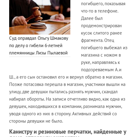
погибшего, показывая
что-то в телефоне.
Далее был
продемонстрирован
кусок слитого ранее
Суд оправдал Ольгу Шмакову
фрагмента. Отец
по делу о гибели 6-летней
погибшего выбежал из
племянницы Лизы Пылаевой
магазина с ножом в
руке, направляясь к
подозреваемым А.и
Ш., а его сын остановил его и вернул обратно в магазин.
Позже потасовка перешла в магазин, участники вышли на
улицу, две девушки пытались разнять мужчин, скандал
набирал обороты. На записи отчетливо видно, как одна из
девушек, находившихся в компании, разнимала мужчин,
уводя одного из них в сторону. Активных действий со
стороны девушки не было.
Канистру и резиновые перчатки, найденные у