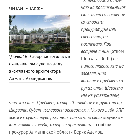
что на родственников
ЧИТАЙТЕ ТАКЖЕ
оказывается давление
со стороны
прокуратуры или
следствия, не
поступало. При
встрече с ним
(отцом
"Дочка" BI Group засветилась в
Шерзата -
А.Ш.
)
он
скандальном суде по делу
ничего такого мне не
экс-главного архитектора
заявлял. Что
Алматы Ахмеджанова
касается предмета в
руках отца Шерзата -
мы не утверждаем,
что это нож. Предмет, который находился в руках отца
Шерзата, будет исследован экспертами. Какого-либо ОПГ
здесь не существует, его нет. Только что было озвучено -
кем являются люди, которые арестованы,
- сообщил
прокурор Алматинской области Берик Адамов.