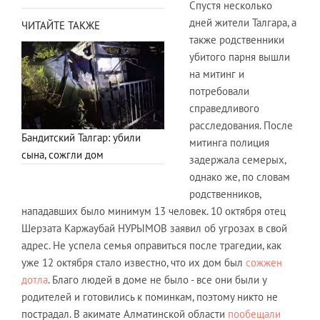
Спустя несколько
дней жители Талгара, а
ЧИТАЙТЕ ТАКЖЕ
также родственники
убитого парня вышли
на митинг и
потребовали
справедливого
расследования. После
Бандитский Талгар: убили
митинга полиция
сына, сожгли дом
задержала семерых,
однако же, по словам
родственников,
нападавших было минимум 13 человек. 10 октября отец
Шерзата Каржаубай НУРЫМОВ заявил об угрозах в свой
адрес. Не успела семья оправиться после трагедии, как
уже 12 октября стало известно, что их дом был
сожжен
дотла
. Благо людей в доме не было - все они были у
родителей и готовились к поминкам, поэтому никто не
пострадал. В акимате Алматинской области
пообещали