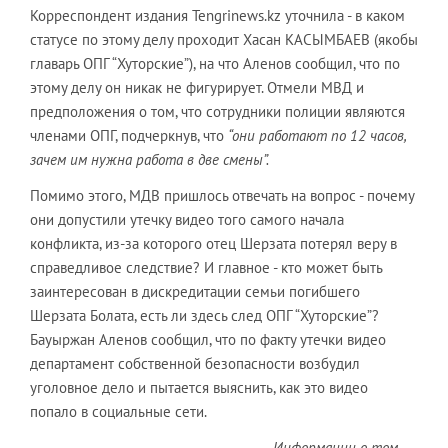
Корреспондент издания Tengrinews.kz уточнила - в каком
статусе по этому делу проходит Хасан КАСЫМБАЕВ (якобы
главарь ОПГ “Хуторские”), на что Аленов сообщил, что по
этому делу он никак не фигурирует. Отмели МВД и
предположения о том, что сотрудники полиции являются
членами ОПГ, подчеркнув, что
“они работают по 12 часов,
зачем им нужна работа в две смены”.
Помимо этого, МДВ пришлось отвечать на вопрос - почему
они допустили утечку видео того самого начала
конфликта, из-за которого отец Шерзата потерял веру в
справедливое следствие? И главное - кто может быть
заинтересован в дискредитации семьи погибшего
Шерзата Болата, есть ли здесь след ОПГ “Хуторские”?
Бауыржан Аленов сообщил, что по факту утечки видео
департамент собственной безопасности возбудил
уголовное дело и пытается выяснить, как это видео
попало в социальные сети.
- Информации о том,