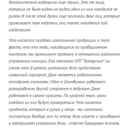
дополнительно водворили еще троих. Это те лица,
которы
х н
е был
о видн
о на видео, один из них находился за
рулем. И после этой драки еще приехали двое лиц, которые
проживают там недалеко, они также находятся под
следствием
Что касае
тся продажи алкогольной продукции и то
го
факт
а, что это люди, находящиеся на пробационном
контроле, мы организуем проверку в отношении районного
управления полиции. Как такового ОПГ “Хуторские” на
учете нет. В рамках уголовного дела представлю
словесный портрет. Двое являются работниками
ипподрома, конюхами. Один в
Шымбулаке работает
разнорабочим, другой сторожем в Акбулаке. Двое
работают в салоне красоты. По крайней мере, связи
каждого из них будут проверят
ься. Что касается
предмета, который в руках у отца - мы назначали
экспертизу. Вообще, все по этому делу изъято и приобщено
к материалам уголовного дела,
- ответил Бауыржан Аленов.