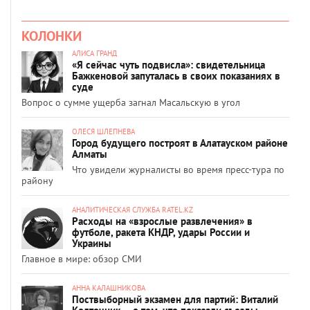
КОЛОНКИ
АЛИСА ГРАНД
«Я сейчас чуть подвисла»: свидетельница
Бажкеновой запуталась в своих показаниях в
суде
Вопрос о сумме ущерба загнал Масальскую в угол
ОЛЕСЯ ШЛЕПНЕВА
Город будущего построят в Алатауском районе
Алматы
Что увидели журналисты во время пресс-тура по
району
АНАЛИТИЧЕСКАЯ СЛУЖБА RATEL.KZ
Расходы на «взрослые развлечения» в
футболе, ракета КНДР, удары России и
Украины
Главное в мире: обзор СМИ
АННА КАЛАШНИКОВА
Поствыборный экзамен для партий: Виталий