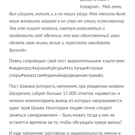
Instagram. -
Мой отец
был уйгуром, значит, и я по нации уйгур. Имя сменить было
моим желанием, казахом я не стал от этого, естественно).
Тем, кто пишет негатив, советую развиваться и
продолжить своё обучение, это ваш единственный шанс
сделать свою жизнь лучше и перестать завидовать
другим)».
Певец сопроводил свой пост выразительными хэштегами:
#нацвопрос#казахи#уйгуры#кто лучше#глупые
споры#казахстан#единыйнародединаястранаkz.
Пост Шокана (которого, напомним, при рождении назвали
Шухратом) собрал больше 15 000 отметок «нравится» и
немало комментариев, вывод из которых напрашивается
один: прав Шокан. Некоторым людям точно следует
заняться саморазвитием – быть может, тогда у них не
останется времени на то, чтобы обсуждать чужую жизнь?
И еще напомним: разговоры о национальности, имени и