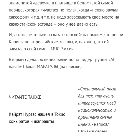
знаменитой «девочке в платьице в белом», той самой
певице, которая «чувственно пела», когда «нежно звучал
саксофон» и т.д. и т.п. не надо завоевывать свое место на
казахстанской эстраде – оно у нее давно есть.
И, кстати, не только на казахстанской: напомним, что песни
Карины поют российские звезды, и, наконец, это ей
заказало свой гимн... МЧС России.
Вторым сделал «специальный пост» лидер группы «All
давай» Шокан МАРАТУЛЫ (на снимке).
«Специальный пост
для тех, кто очень
ЧИТАЙТЕ ТАКЖЕ
интересуется моей
национальностью и
Кайрат Нуртас нашел в Токио
причинами смены
коныратов и шапрашты
имени,
- написал
Шокан в своем