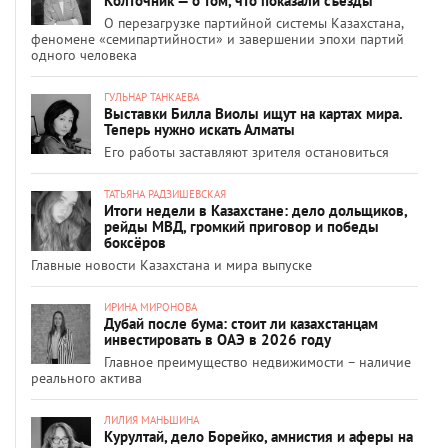
Колточник — о том, что показали съезды
О перезагрузке партийной системы Казахстана,
феномене «семипартийности» и завершении эпохи партий
одного человека
ГУЛЬНАР ТАНКАЕВА
Выставки Билла Виолы ищут на картах мира.
Теперь нужно искать Алматы
Его работы заставляют зрителя остановиться
ТАТЬЯНА РАДЗИШЕВСКАЯ
Итоги недели в Казахстане: дело дольщиков,
рейды МВД, громкий приговор и победы
боксёров
Главные новости Казахстана и мира выпуске
ИРИНА МИРОНОВА
Дубай после бума: стоит ли казахстанцам
инвестировать в ОАЭ в 2026 году
Главное преимущество недвижимости – наличие
реального актива
ЛИЛИЯ МАНЬШИНА
Курултай, дело Борейко, амнистия и аферы на