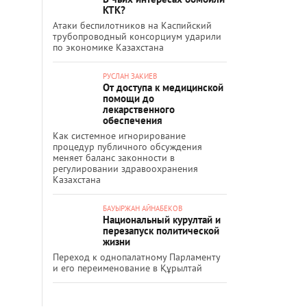
КТК?
Атаки беспилотников на Каспийский
трубопроводный консорциум ударили
по экономике Казахстана
РУСЛАН ЗАКИЕВ
От доступа к медицинской
помощи до
лекарственного
обеспечения
Как системное игнорирование
процедур публичного обсуждения
меняет баланс законности в
регулировании здравоохранения
Казахстана
БАУЫРЖАН АЙНАБЕКОВ
Национальный курултай и
перезапуск политической
жизни
Переход к однопалатному Парламенту
и его переименование в Құрылтай