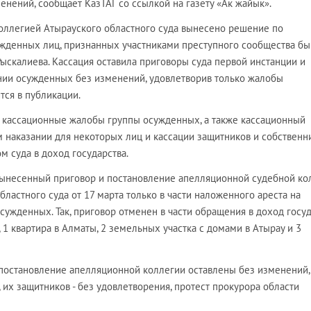
енений, сообщает КазТАГ со ссылкой на газету «Ак жайык».
оллегией Атырауского областного суда вынесено решение по
жденных лиц, признанных участниками преступного сообщества б
ыскалиева. Кассация оставила приговоры суда первой инстанции и
нии осужденных без изменений, удовлетворив только жалобы
тся в публикации.
 кассационные жалобы группы осужденных, а также кассационный
м наказании для некоторых лиц и кассации защитников и собственн
 суда в доход государства.
вынесенный приговор и постановление апелляционной судебной ко
ластного суда от 17 марта только в части наложенного ареста на
ужденных. Так, приговор отменен в части обращения в доход госуд
, 1 квартира в Алматы, 2 земельных участка с домами в Атырау и 3
и постановление апелляционной коллегии оставлены без изменений,
их защитников - без удовлетворения, протест прокурора области