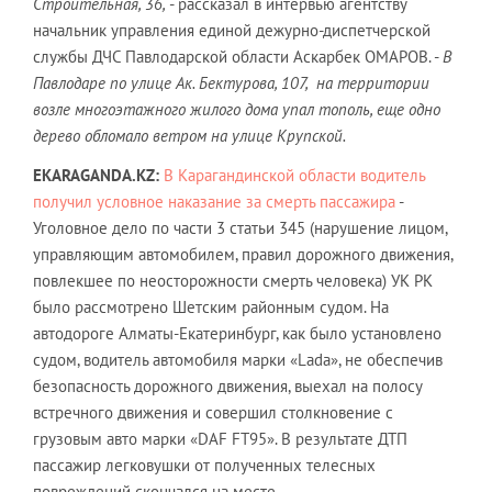
Строительная, 36,
- рассказал в интервью агентству
начальник управления единой дежурно-диспетчерской
службы ДЧС Павлодарской области Аскарбек ОМАРОВ. -
В
Павлодаре по улице Ак. Бектурова, 107, на территории
возле многоэтажного жилого дома упал тополь, еще одно
дерево обломало ветром на улице Крупской.
EKARAGANDA
.
KZ
:
В Карагандинской области водитель
получил условное наказание за смерть пассажира
-
Уголовное дело по части 3 статьи 345 (нарушение лицом,
управляющим автомобилем, правил дорожного движения,
повлекшее по неосторожности смерть человека) УК РК
было рассмотрено Шетским районным судом. На
автодороге Алматы-Екатеринбург, как было установлено
судом, водитель автомобиля марки «Lada», не обеспечив
безопасность дорожного движения, выехал на полосу
встречного движения и совершил столкновение с
грузовым авто марки «DAF FT95». В результате ДТП
пассажир легковушки от полученных телесных
повреждений скончался на месте.