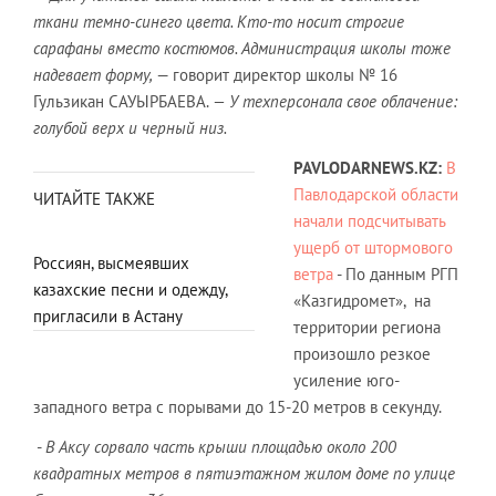
ткани темно-синего цвета. Кто-то носит строгие
сарафаны вместо костюмов. Администрация школы тоже
надевает форму,
— говорит директор школы № 16
Гульзикан САУЫРБАЕВА.
— У техперсонала свое облачение:
голубой верх и черный низ.
PAVLODARNEWS.
KZ
:
В
Павлодарской области
ЧИТАЙТЕ ТАКЖЕ
начали подсчитывать
ущерб от штормового
Россиян, высмеявших
ветра
- По данным РГП
казахские песни и одежду,
«Казгидромет», на
пригласили в Астану
территории региона
произошло резкое
усиление юго-
западного ветра с порывами до 15-20 метров в секунду.
-
В Аксу сорвало часть крыши площадью около 200
квадратных метров в пятиэтажном жилом доме по улице