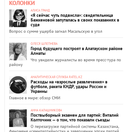
КОЛОНКИ
АЛИСА ГРАНД
«Я сейчас чуть подвисла»: свидетельница
Бажкеновой запуталась в своих показаниях в
суде
Вопрос о сумме ущерба загнал Масальскую в угол
ОЛЕСЯ ШЛЕПНЕВА
Город будущего построят в Алатауском районе
Алматы
Что увидели журналисты во время пресс-тура по
району
АНАЛИТИЧЕСКАЯ СЛУЖБА RATEL.KZ
Расходы на «взрослые развлечения» в
футболе, ракета КНДР, удары России и
Украины
Главное в мире: обзор СМИ
АННА КАЛАШНИКОВА
Поствыборный экзамен для партий: Виталий
Колточник — о том, что показали съезды
О перезагрузке партийной системы Казахстана,
феномене «семипартийности» и завершении эпохи партий