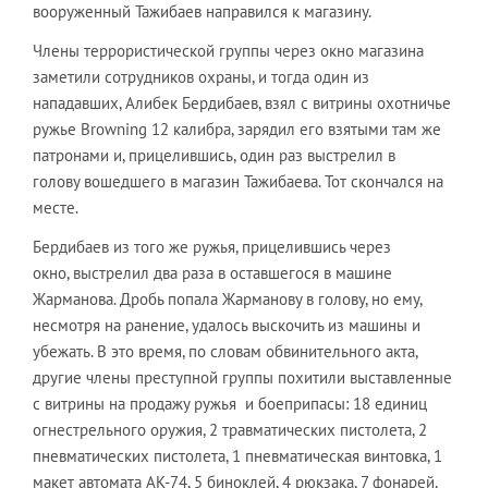
вооруженный Тажибаев направился к магазину.
Члены террористической группы через окно магазина
заметили сотрудников охраны, и тогда один из
нападавших, Алибек Бердибаев, взял с витрины охотничье
ружье Browning 12 калибра, зарядил его взятыми там же
патронами и, прицелившись, один раз выстрелил в
голову вошедшего в магазин Тажибаева. Тот скончался на
месте.
Бердибаев из того же ружья, прицелившись через
окно, выстрелил два раза в оставшегося в машине
Жарманова. Дробь попала Жарманову в голову, но ему,
несмотря на ранение, удалось выскочить из машины и
убежать. В это время, по словам обвинительного акта,
другие члены преступной группы похитили выставленные
с витрины на продажу ружья и боеприпасы: 18 единиц
огнестрельного оружия, 2 травматических пистолета, 2
пневматических пистолета, 1 пневматическая винтовка, 1
макет автомата АК-74, 5 биноклей, 4 рюкзака, 7 фонарей,