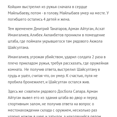
Койшин выстрелил из ружья сначала в сердце
Майлыбаеву, потом - в голову. Майлыбаев умер на месте. У
погибшего остались 4 детей и жена.
Тем временем Дмитрий Танатаров, Арман Айтуган, Асхат
Имангалиев, Алибек Акпанбетов проникли в помещение
штаба, где поймали укрывшегося там рядового Акжола
Шайсултана.
Имангалиев, угрожая убийством, ударил солдата 2 раза в
плечо прикладом ружья, требуя рассказать, где оружейная
комната. Не получив ответа, выстрелил Шайсултану в
грудь и ушёл, считая что, он умер. К счастью, пуля не
пробила бронежилет, и Шайсултан остался жив.
Здесь же схватили рядового Досбола Сапара. Арман
Айтуган вывел его из здания штаба во двор и перед
спортивным залом, не получив ответа на вопрос о
местонахождении склада с оружием, несколько раз
ударил ножом в шею и затылок, а находящийся рядом