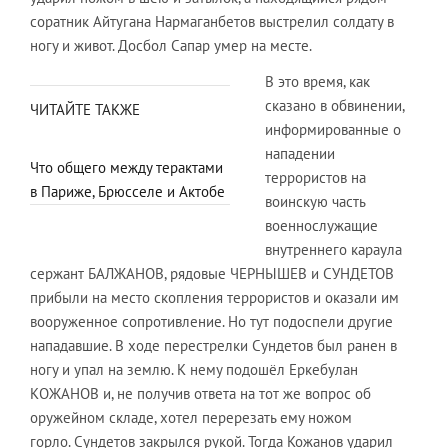
соратник Айтугана Нармаганбетов выстрелил солдату в
ногу и живот. Досбол Сапар умер на месте.
В это время, как
сказано в обвинении,
ЧИТАЙТЕ ТАКЖЕ
информированные о
нападении
Что общего между терактами
террористов на
в Париже, Брюсселе и Актобе
воинскую часть
военнослужащие
внутреннего караула
сержант БАЛЖАНОВ, рядовые ЧЕРНЫШЕВ и СУНДЕТОВ
прибыли на место скопления террористов и оказали им
вооруженное сопротивление. Но тут подоспели другие
нападавшие. В ходе перестрелки Сундетов был ранен в
ногу и упал на землю. К нему подошёл Еркебулан
КОЖАНОВ и, не получив ответа на тот же вопрос об
оружейном складе, хотел перерезать ему ножом
горло. Сундетов закрылся рукой. Тогда Кожанов ударил