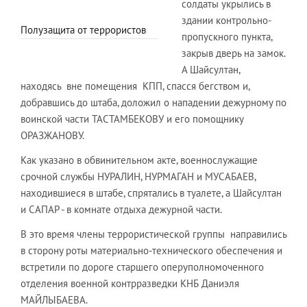
солдаты укрылись в
здании контрольно-
Полузащита от террористов
пропускного пункта,
закрыв дверь на замок.
А Шайсултан,
находясь вне помещения КПП, спасся бегством и,
добравшись до штаба, доложил о нападении дежурному по
воинской части ТАСТАМБЕКОВУ и его помощнику
ОРАЗЖАНОВУ.
Как указано в обвинительном акте, военнослужащие
срочной службы НУРАЛИН, НУРМАГАН и МУСАБАЕВ,
находившиеся в штабе, спрятались в туалете, а Шайсултан
и САПАР - в комнате отдыха дежурной части.
В это время члены террористической группы направились
в сторону роты материально-технического обеспечения и
встретили по дороге старшего оперуполномоченного
отделения военной контрразведки КНБ Даниэля
МАЙЛЫБАЕВА.