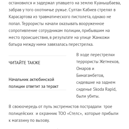
остановился и задержал упавшего на землю Куанышбаева,
забрав у того охотничье ружье. Султан Кабиев стрелял в
Карасартова из травматического пистолета, однако не
попал. Террористы начали оказывать вооруженное
сопротивление сотрудникам полиции, прибывшим на
место происшествия, в результате на улице Жанкожи
батыра между ними завязалась перестрелка.
В ходе перестрелки
террористы Жетмеков,
ЧИТАЙТЕ ТАКЖЕ
Омаров и
Бимагамбетов,
Начальник актюбинской
сидевшие на заднем
полиции ответит за теракт
сиденье Skoda Rapid,
были убиты.
В своюочередь от пуль экстремистов пострадали трое
полицейских и охранник ТОО «Стелс», которые прибыли
к магазину по вызову.