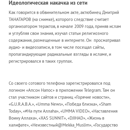
Идеологическая накачка из сети
Как говорится в обвинительном акте, актюбинец Дмитрий
ТАНАТАРОВ (на снимке), которого следствие считает
организатором терактов, в начале 2009 года, приняв ислам
и углубляя свои знания, изучал статьи религиозного
содержания, размещенные в интернете. Он просматривал
аудио- и видеозаписи, в том числе посещал сайты,
пропагандирующие радикальные взгляды в исламе, и
регистрировался в таких группах.
Со своего сотового телефона зарегистрировался под
логином «Апсон Напос» в приложении Telegram. Там он
стал участником сайтов и страниц «Горячие новости»,
«G.U.R.A.B.A.», «Umma News», «Победа близка», «Sham
Today», «#На пути Аллаhа», «UMMA VIDEO», «Наставления
Воину Аллаха», «XAS SUNNIT», «DJIHAD», «Жизнь в
халифате», «Неизвестный@Mekka_Muslim», «Государство