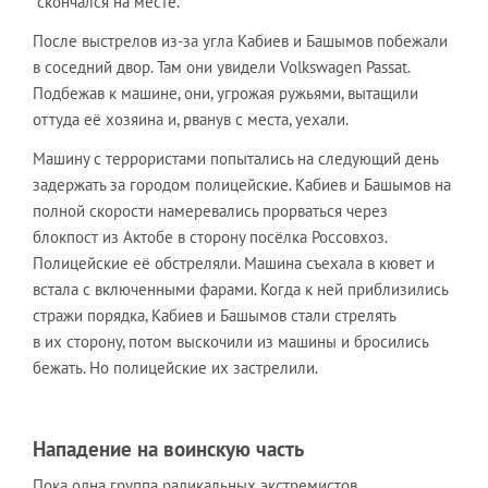
скончался на месте.
После выстрелов из-за угла Кабиев и Башымов побежали
в соседний двор. Там они увидели Volkswagen Passat.
Подбежав к машине, они, угрожая ружьями, вытащили
оттуда её хозяина и, рванув с места, уехали.
Машину с террористами попытались на следующий день
задержать за городом полицейские. Кабиев и Башымов на
полной скорости намеревались прорваться через
блокпост из Актобе в сторону посёлка Россовхоз.
Полицейские её обстреляли. Машина съехала в кювет и
встала с включенными фарами. Когда к ней приблизились
стражи порядка, Кабиев и Башымов стали стрелять
в их сторону, потом выскочили из машины и бросились
бежать. Но полицейские их застрелили.
Нападение на воинскую часть
Пока одна группа радикальных экстремистов