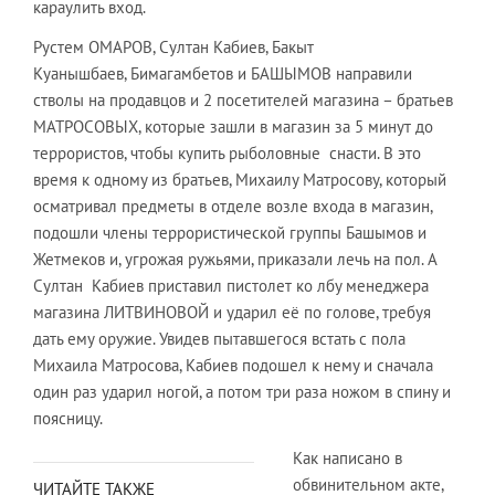
караулить вход.
Рустем ОМАРОВ, Султан Кабиев, Бакыт
Куанышбаев, Бимагамбетов и БАШЫМОВ направили
стволы на продавцов и 2 посетителей магазина – братьев
МАТРОСОВЫХ, которые зашли в магазин за 5 минут до
террористов, чтобы купить рыболовные снасти. В это
время к одному из братьев, Михаилу Матросову, который
осматривал предметы в отделе возле входа в магазин,
подошли члены террористической группы Башымов и
Жетмеков и, угрожая ружьями, приказали лечь на пол. А
Султан Кабиев приставил пистолет ко лбу менеджера
магазина ЛИТВИНОВОЙ и ударил её по голове, требуя
дать ему оружие. Увидев пытавшегося встать с пола
Михаила Матросова, Кабиев подошел к нему и сначала
один раз ударил ногой, а потом три раза ножом в спину и
поясницу.
Как написано в
обвинительном акте,
ЧИТАЙТЕ ТАКЖЕ