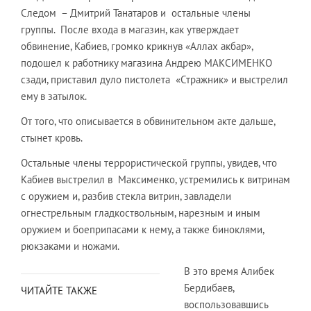
Следом – Дмитрий Танатаров и остальные члены
группы. После входа в магазин, как утверждает
обвинение, Кабиев, громко крикнув «Аллах акбар»,
подошел к работнику магазина Андрею МАКСИМЕНКО
сзади, приставил дуло пистолета «Стражник» и выстрелил
ему в затылок.
От того, что описывается в обвинительном акте дальше,
стынет кровь.
Остальные члены террористической группы, увидев, что
Кабиев выстрелил в Максименко, устремились к витринам
с оружием и, разбив стекла витрин, завладели
огнестрельным гладкоствольным, нарезным и иным
оружием и боеприпасами к нему, а также биноклями,
рюкзаками и ножами.
В это время Алибек
Бердибаев,
ЧИТАЙТЕ ТАКЖЕ
воспользовавшись