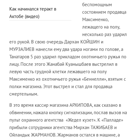
беспомощным
Как начинался теракт в
состоянием продавца
Актобе (видео)
Максименко,
лежащего на полу,
несколько раз ударил
его рукой. В свою очередь Дархан КОЙШИН и
МУРЗАЛИЕВ нанесли ему два удара ногами по голове, а
Танатаров 5 раз ударил прикладом охотничьего ружья по
лицу. После этого Жанабай Куанышбаев выстрелил в
левую часть грудной клетки лежавшего на полу
Максименко из охотничьего ружья «Беннелли», взятым с
полки магазина. Этот выстрел и стал для продавца
смертельным.
В это время кассир магазина АРХИПОВА, как сказано в
обвинении, нажала кнопку сигнализации, послав вызов на
пульт охранного агентства «Жедел кузет». К «Палладе»
прибыли сотрудники агентства Мирхан ТАЖИБАЕВ и
Ойландык ЖАРМАНОВ. Жарманов остался в машине, а