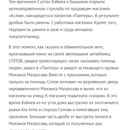
Тем временем Султан Кабиев и Башымов открыли
целенаправленную стрельбу по продавцам магазина
«Аслия», находящегося напротив «Пантеры». В результате
дробью были ранены 2 работника магазина. Кроме того,
террористы ранили в шею и грудь женщину-
покупательницу.
В этот момент, как сказано в обвинительном акте,
проезжавший мимо на своей автомашине актюбинец
СОПОВ, увидев происходящее, начал оказывать помощь
людям, зашел в «Пантеру» и увидел истекающего кровью
Михаила Матросова. Вместе с прохожими, которые
пришли на помощь, Сопов положил на деревянную дверь
окровавленного Михаила Матросова и вынес его из
магазина на улицу. К магазину подъехала «скорая». В это
время Кабиев из-из угла дома выстрелил из охотничьего
ружья Аtа Аrms в сторону Сопова и помогавших ему
прохожих. Большая часть дроби от выстрела попала в
Михаила Матросова, который от полученных ран