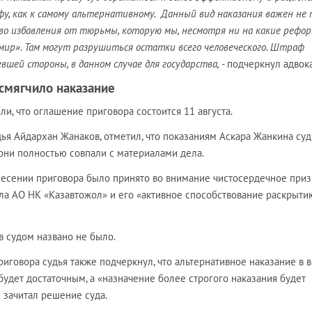
фу, как к самому альтернативному. Данный вид наказания важен не 
тво избавления от тюрьмы, которую мы, несмотря ни на какие рефор
мир». Там могут разрушиться остатки всего человеческого. Штраф
шей стороны, в данном случае для государства, -
подчеркнул адвока
смягчило наказание
, что оглашение приговора состоится 11 августа.
ья Айдархан Жанаков, отметил, что показаниям Аскара Жанкина суд
 они полностью совпали с материалами дела.
ынесении приговора было принято во внимание чистосердечное при
ла АО НК «Казавтожол» и его «активное способствование раскрыти
в судом названо не было.
иговора судья также подчеркнул, что альтернативное наказание в 
будет достаточным, а «назначение более строгого наказания будет
 зачитал решение суда.