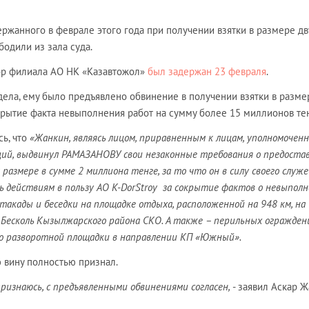
ржанного в феврале этого года при получении взятки в размере дв
бодили из зала суда.
ор филиала АО НК «Казавтожол»
был задержан 23 февраля
.
дела, ему было предъявлено обвинение в получении взятки в разме
крытие факта невыполнения работ на сумму более 15 миллионов тен
ь, что
«Жанкин, являясь лицом, приравненным к лицам, уполномочен
ий, выдвинул РАМАЗАНОВУ свои незаконные требования о предоста
 размере в сумме 2 миллиона тенге, за то что он в силу своего служ
 действиям в пользу АО K-DorStroy за сокрытие фактов о невыпол
такады и беседки на площадке отдыха, расположенной на 948 км, на
есколь Кызылжарского района СКО. А также – перильных огражден
до разворотной площадки в направлении КП «Южный».
 вину полностью признал.
 признаюсь, с предъявленными обвинениями согласен,
- заявил Аскар 