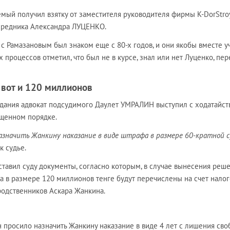
емый получил взятку от заместителя руководителя фирмы K-DorStro
средника Александра ЛУЦЕНКО.
с Рамазановым был знаком еще с 80-х годов, и они якобы вместе у
 процессов отметил, что был не в курсе, знал или нет Луценко, пер
– вот и 120 миллионов
едания адвокат подсудимого Даулет УМРАЛИН выступил с ходатайс
ащенном порядке.
назначить Жанкину наказание в виде штрафа в размере 60-кратной 
к судье.
тавил суду документы, согласно которым, в случае вынесения реш
а в размере 120 миллионов тенге будут перечислены на счет налог
родственников Аскара Жанкина.
 просило назначить Жанкину наказание в виде 4 лет с лишения сво