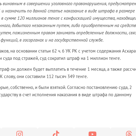
ть виновным в совершении уголовного правонарушения, предусмотре
К и назначить по данной статье наказание в виде штрафа в размере
в сумме 120 миллионов тенге с конфискацией имущества, находящег
ного, добытого незаконным путем, либо приобретенным на средств
утем, пожизненным правом занимать определенные должности, свя
функций, в госорганах и на государственной службе.
ков, на основании статьи 62 ч. 6 УК РК с учетом содержания Аскара
и суда под стражей, суд сократил штраф на 1 миллион тенге.
траф он должен будет выплатить в течение 1 месяца, а также рассч
К слову, они составили 112 тысяч 349 тенге.
орые, собственно, и были взяткой. Согласно постановлению суда, 2
ударству в счет исполнения наказания в виде штрафа по данному