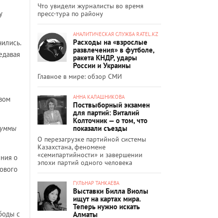
Что увидели журналисты во время
y
пресс-тура по району
АНАЛИТИЧЕСКАЯ СЛУЖБА RATEL.KZ
Расходы на «взрослые
чились.
развлечения» в футболе,
едавая
ракета КНДР, удары
России и Украины
Главное в мире: обзор СМИ
АННА КАЛАШНИКОВА
твом
Поствыборный экзамен
для партий: Виталий
Колточник — о том, что
показали съезды
суммы
О перезагрузке партийной системы
Казахстана, феномене
«семипартийности» и завершении
ения о
эпохи партий одного человека
ового
ГУЛЬНАР ТАНКАЕВА
Выставки Билла Виолы
ищут на картах мира.
Теперь нужно искать
боды с
Алматы