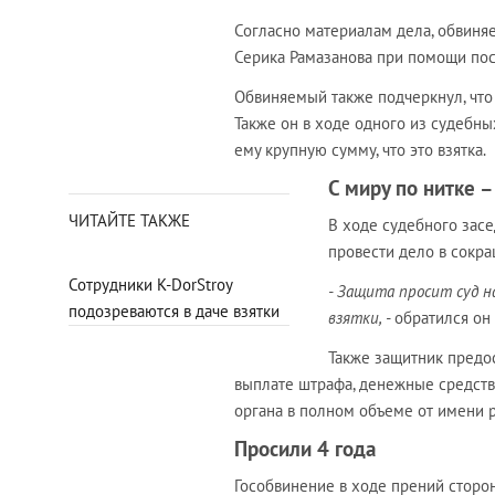
Согласно материалам дела, обвиня
Серика Рамазанова при помощи по
Обвиняемый также подчеркнул, что 
Также он в ходе одного из судебных
ему крупную сумму, что это взятка.
С миру по нитке 
ЧИТАЙТЕ ТАКЖЕ
В ходе судебного зас
провести дело в сокр
Сотрудники K-DorStroy
- Защита просит суд 
подозреваются в даче взятки
взятки, -
обратился он 
Также защитник предос
выплате штрафа, денежные средств
органа в полном объеме от имени 
Просили 4 года
Гособвинение в ходе прений сторон