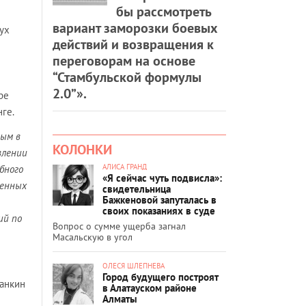
бы рассмотреть
вариант заморозки боевых
ух
действий и возвращения к
переговорам на основе
“Стамбульской формулы
2.0”».
ре
ге.
ным в
КОЛОНКИ
влении
АЛИСА ГРАНД
ебного
«Я сейчас чуть подвисла»:
ненных
свидетельница
Бажкеновой запуталась в
своих показаниях в суде
ий по
Вопрос о сумме ущерба загнал
Масальскую в угол
ОЛЕСЯ ШЛЕПНЕВА
Город будущего построят
Жанкин
в Алатауском районе
Алматы