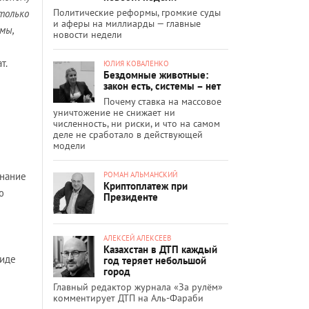
Политические реформы, громкие суды
только
и аферы на миллиарды — главные
мы,
новости недели
т.
ЮЛИЯ КОВАЛЕНКО
Бездомные животные:
закон есть, системы – нет
Почему ставка на массовое
уничтожение не снижает ни
численность, ни риски, и что на самом
деле не сработало в действующей
модели
РОМАН АЛЬМАНСКИЙ
знание
Криптоплатеж при
ю
Президенте
АЛЕКСЕЙ АЛЕКСЕЕВ
Казахстан в ДТП каждый
виде
год теряет небольшой
город
Главный редактор журнала «За рулём»
комментирует ДТП на Аль-Фараби