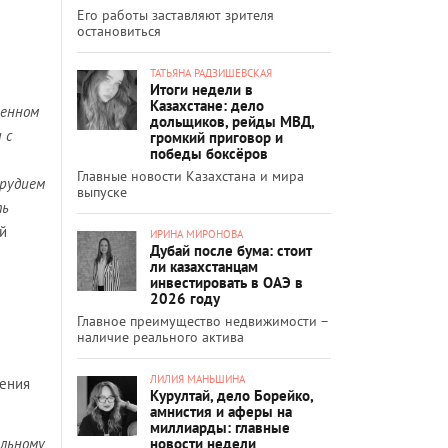
Его работы заставляют зрителя
остановиться
ТАТЬЯНА РАДЗИШЕВСКАЯ
Итоги недели в
Казахстане: дело
ренном
дольщиков, рейды МВД,
 с
громкий приговор и
победы боксёров
Главные новости Казахстана и мира
орудием
выпуске
ть
й
ИРИНА МИРОНОВА
Дубай после бума: стоит
ли казахстанцам
инвестировать в ОАЭ в
2026 году
Главное преимущество недвижимости –
наличие реального актива
ЛИЛИЯ МАНЬШИНА
ления
Курултай, дело Борейко,
амнистия и аферы на
миллиарды: главные
новости недели
альному