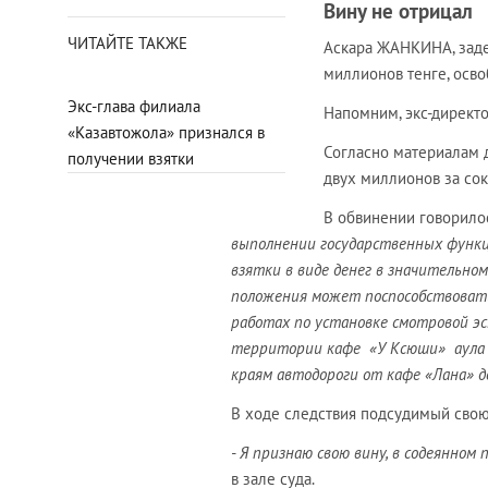
Вину не отрицал
ЧИТАЙТЕ ТАКЖЕ
Аскара ЖАНКИНА, заде
миллионов тенге, осво
Экс-глава филиала
Напомним, экс-директ
«Казавтожола» признался в
Согласно материалам 
получении взятки
двух миллионов за со
В обвинении говорилос
выполнении государственных функц
взятки в виде денег в значительном
положения может поспособствовать
работах по установке смотровой
эс
территории кафе «У Ксюши» аула Б
краям автодороги от кафе «Лана» 
В ходе следствия подсудимый свою
- Я признаю свою вину, в содеянном
в зале суда.