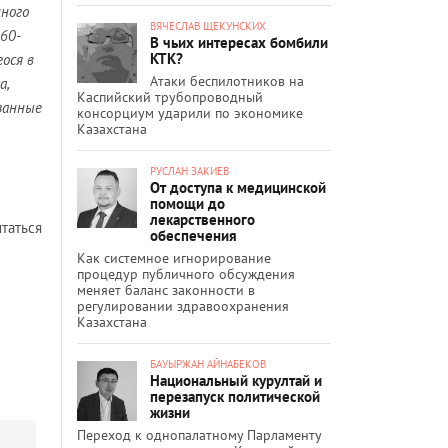
нного
ВЯЧЕСЛАВ ЩЕКУНСКИХ
 60-
В чьих интересах бомбили
КТК?
ося в
Атаки беспилотников на
а,
Каспийский трубопроводный
занные
консорциум ударили по экономике
Казахстана
РУСЛАН ЗАКИЕВ
От доступа к медицинской
помощи до
лекарственного
итаться
обеспечения
Как системное игнорирование
процедур публичного обсуждения
меняет баланс законности в
регулировании здравоохранения
Казахстана
БАУЫРЖАН АЙНАБЕКОВ
Национальный курултай и
перезапуск политической
жизни
Переход к однопалатному Парламенту