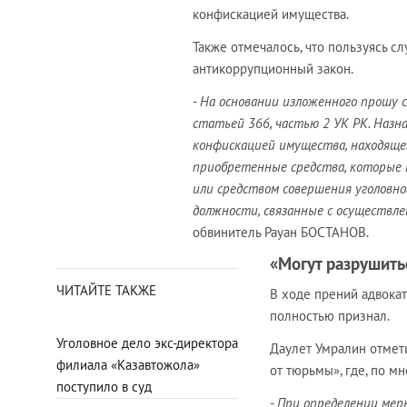
конфискацией имущества.
Также отмечалось, что пользуясь с
антикоррупционный закон.
-
На основании изложенного прошу 
статьей 366, частью 2 УК РК. Назн
конфискацией имущества, находяще
приобретенные средства, которые 
или средством совершения уголовн
должности, связанные с осуществле
обвинитель Рауан БОСТАНОВ.
«Могут разрушить
ЧИТАЙТЕ ТАКЖЕ
В ходе прений адвока
полностью признал.
Уголовное дело экс-директора
Даулет Умралин отмети
филиала «Казавтожола»
от тюрьмы», где, по м
поступило в суд
-
При определении мер