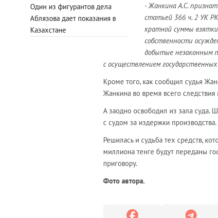
- Жанкина А.С. призна
Один из фигурантов дела
статьей 366 ч. 2 УК Р
Аблязова дает показания в
кратной суммы взятки 
Казахстане
собственности осужден
добытые незаконным п
с осуществлением государственных 
Кроме того, как сообщил судья Жана
Жанкина во время всего следствия 
А заодно освободил из зала суда. Ш
с судом за издержки производства. 
Решилась и судьба тех средств, кот
миллиона тенге будут переданы гос
приговору.
Фото автора.