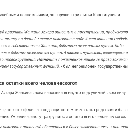
лужебными полномочиями, он нарушил три статьи Конституции и
суд признать Жанкина Аскара виновным в преступлении, предусмот
ачить ему по данной статье наказание в виде 4 лет лишения свободы
гося в собственности Жанкина, добытого незаконным путем. Либо
тоже добыты незаконным путем. А также имущество, являющееся 
ого правонарушения. Назначить пожизненное лишение права занима
нием государственных функций, -
был непреклонен государственны
ся остатки всего человеческого»
т Аскара Жанкина снова напомнил всем, что подсудимый свою вину
л, что «штраф для его подзащитного может стать средством избав
нению Умралина, «могут разрушиться остатки всего человеческого».
ы наказания прошу суд обратиться к более эффективному и рацион