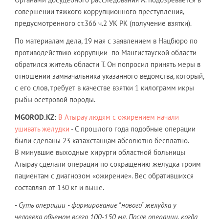
совершении тяжкого коррупционного преступления,
предусмотренного ст.366 ч.2 УК РК (получение взятки).
По материалам дела, 19 мая с заявлением в Нацбюро по
противодействию коррупции по Мангистауской области
обратился житель области Т. Он попросил принять меры в
отношении замначальника указанного ведомства, который,
с его слов, требует в качестве взятки 1 килограмм икры
рыбы осетровой породы.
MGOROD
.
KZ
:
В Атырау людям с ожирением начали
ушивать желудки
- С прошлого года подобные операции
были сделаны 23 казахстанцам абсолютно бесплатно.
В минувшие выходные хирурги областной больницы
Атырау сделали операции по сокращению желудка троим
пациентам с диагнозом «ожирение». Вес обратившихся
составлял от 130 кг и выше.
- Суть операции - формирование "нового" желудка у
человека объемом всего 100-150 мл. После операции, когда