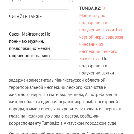
TUMBA.
KZ
:
В
Мангистау по
ЧИТАЙТЕ ТАКЖЕ
подозрению в
получении взятки 1 кг
Сакен Майгазиев: Не
черной икры задержан
понимаю мужчин,
чиновник из
позволяющих женам
инспекции лесного
откровенные наряды
хозяйства
- По
подозрению в
получении взятки
задержан заместитель Мангистауской областной
территориальной инспекции лесного хозяйства и
животного мира. По материалам дела, А. потребовал от
жителя области один килограмм икры рыбы осетровой
породы, взамен обещая покровительствовать и закрывать
глаза на незаконную ловлю осетра, сообщили
корреспонденту Tumba.kz в Актауском городском суде.
Органами досудебного расследования А. подозревается в