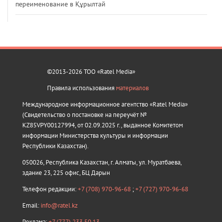
переименование в Құрылтай
©2013-2026 ТОО «Ratel Media»
Правила использования
материалов
Международное информационное агентство «Ratel Media»
(Свидетельство о постановке на переучёт №
KZ85VPY00127994, от 02.09.2025 г., выданное Комитетом
информации Министерства культуры и информации
Республики Казахстан).
050026, Республика Казахстан, г. Алматы, ул. Муратбаева,
здание 23, 225 офис, БЦ Дарын
Телефон редакции:
+7 (708) 970-96-68
;
+7 (727) 970-96-68
Email:
info@ratel.kz
Реклама:
+7 (777) 233 50 13