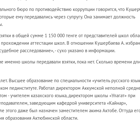
льного бюро по противодействию коррупции говорится, что Кушер
оторые ему передавались через супругу. Она занимает должность
ы.
зятки в общей сумме 1 150 000 тенге от представителей школ обла
прохождении аттестации школ. В отношении Кушербаева А. избран
судебное расследование», - сухо указано в информации.
ие именно школы передавали взятки, пока нет. Сколько времени дл
лет. Высшее образование по специальности «учитель русского язык
ском пединституте. Работал директором Аккумской неполной средн
ом - учителем казахского языка, директором школы «Улагат» при
еподавателем, заведующим кафедрой университета «Кайнар»,
 этого даже был назначен заместителем акима Актобе. Оттуда ег
ия образования Актюбинской области.