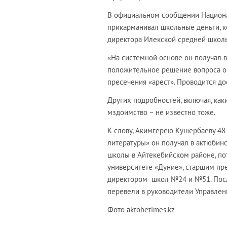
В официальном сообщении Национа
прикарманивал школьные деньги, к
директора Илекской средней школ
«На системной основе он получал в
положительное решение вопроса о 
пресечения «арест». Проводится до
Других подробностей, включая, как
мздоимство – не известно тоже.
К слову, Акимгерею Кушербаеву 48 
литературы» он получал в актюбин
школы в Айтекебийском районе, пот
университете «Дуние», старшим пр
директором школ №24 и №51. После
перевели в руководители Управлен
Фото aktobetimes.kz