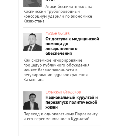
Атаки беспилотников на
Каспийский трубопроводный
консорциум ударили по экономике
Казахстана
РУСЛАН ЗАКИЕВ
От доступа к медицинской
помощи до
лекарственного
обеспечения
Как системное игнорирование
процедур публичного обсуждения
меняет баланс законности в
регулировании здравоохранения
Казахстана
БАУЫРЖАН АЙНАБЕКОВ
Национальный курултай и
перезапуск политической
жизни
Переход к однопалатному Парламенту
и его переименование в Құрылтай