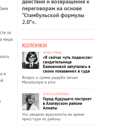
действий и возвращения к
переговорам на основе
баев
“Стамбульской формулы
2.0”».
сти за
а мера
КОЛОНКИ
АЛИСА ГРАНД
илось
«Я сейчас чуть подвисла»:
свидетельница
Бажкеновой запуталась в
своих показаниях в суде
а и
Вопрос о сумме ущерба загнал
ей
Масальскую в угол
ОЛЕСЯ ШЛЕПНЕВА
Город будущего построят
о
в Алатауском районе
Алматы
Что увидели журналисты во время
пресс-тура по району